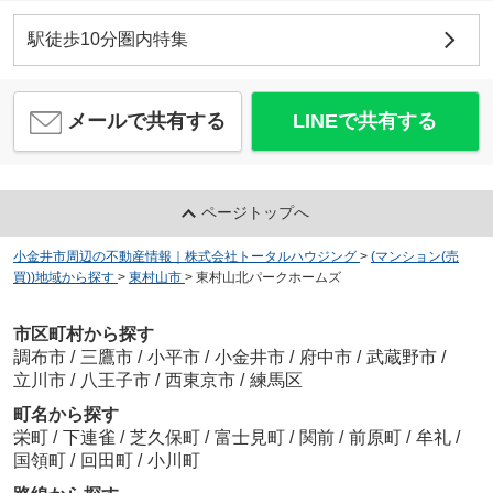
駅徒歩10分圏内特集
メールで共有する
LINEで共有する
ページトップへ
小金井市周辺の不動産情報｜株式会社トータルハウジング
>
(マンション(売
買))地域から探す
>
東村山市
>
東村山北パークホームズ
市区町村から探す
調布市
/
三鷹市
/
小平市
/
小金井市
/
府中市
/
武蔵野市
/
立川市
/
八王子市
/
西東京市
/
練馬区
町名から探す
栄町
/
下連雀
/
芝久保町
/
富士見町
/
関前
/
前原町
/
牟礼
/
国領町
/
回田町
/
小川町