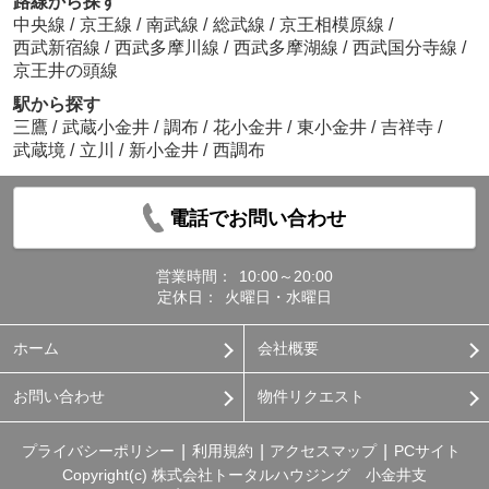
路線から探す
中央線
/
京王線
/
南武線
/
総武線
/
京王相模原線
/
西武新宿線
/
西武多摩川線
/
西武多摩湖線
/
西武国分寺線
/
京王井の頭線
駅から探す
三鷹
/
武蔵小金井
/
調布
/
花小金井
/
東小金井
/
吉祥寺
/
武蔵境
/
立川
/
新小金井
/
西調布
電話でお問い合わせ
営業時間：
10:00～20:00
定休日：
火曜日・水曜日
ホーム
会社概要
お問い合わせ
物件リクエスト
プライバシーポリシー
利用規約
アクセスマップ
PCサイト
Copyright(c) 株式会社トータルハウジング 小金井支