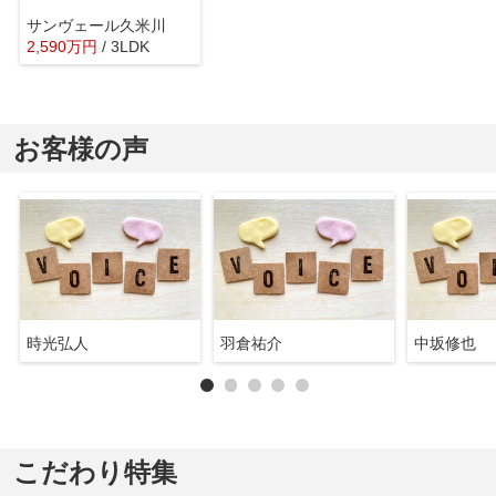
サンヴェール久米川
2,590
万
円
/ 3LDK
お客様の声
時光弘人
羽倉祐介
中坂修也
こだわり特集