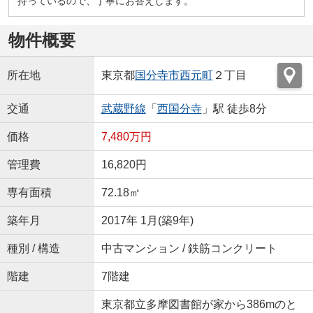
持っているので、丁寧にお答えします。
物件概要
所在地
東京都
国分寺市
西元町
２丁目
交通
武蔵野線
「
西国分寺
」駅 徒歩8分
価格
7,480万円
管理費
16,820円
専有面積
72.18㎡
築年月
2017年 1月(築9年)
種別 / 構造
中古マンション / 鉄筋コンクリート
階建
7階建
東京都立多摩図書館が家から386mのと