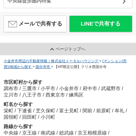
中央線徒歩圏内特集
メールで共有する
LINEで共有する
ページトップへ
小金井市周辺の不動産情報｜株式会社トータルハウジング
>
(マンション(売
買))地域から探す
>
国分寺市
>
【HP限定公開】クリオ西国分寺
市区町村から探す
調布市
/
三鷹市
/
小平市
/
小金井市
/
府中市
/
武蔵野市
/
立川市
/
八王子市
/
西東京市
/
練馬区
町名から探す
栄町
/
下連雀
/
芝久保町
/
富士見町
/
関前
/
前原町
/
牟礼
/
国領町
/
回田町
/
小川町
路線から探す
中央線
/
京王線
/
南武線
/
総武線
/
京王相模原線
/