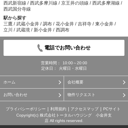
西武新宿線
/
西武多摩川線
/
京王井の頭線
/
西武多摩湖線
/
西武国分寺線
駅から探す
三鷹
/
武蔵小金井
/
調布
/
花小金井
/
吉祥寺
/
東小金井
/
立川
/
武蔵境
/
新小金井
/
西調布
電話でお問い合わせ
営業時間：
10:00～20:00
定休日：
火曜日・水曜日
ホーム
会社概要
お問い合わせ
物件リクエスト
プライバシーポリシー
利用規約
アクセスマップ
PCサイト
Copyright(c) 株式会社トータルハウジング 小金井支
店 All rights reserved.