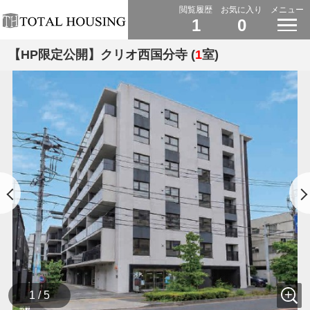
閲覧履歴
お気に入り
メニュー
1
0
【HP限定公開】クリオ西国分寺 (
1
室)
1 / 5