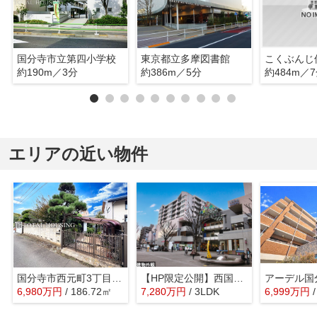
国分寺市立第四小学校
東京都立多摩図書館
こくぶんじ
約190m／3分
約386m／5分
約484m／
エリアの近い物件
国分寺市西元町3丁目 売地 全1区画
【HP限定公開】西国分寺レガ
アーデル国
6,980
万
円
/ 186.72㎡
7,280
万
円
/ 3LDK
6,999
万
円