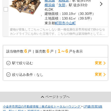
横浜線
「
相模原
」駅 徒歩29分
横浜線
「
矢部
」駅 徒歩33分
4LDK
建物面積：100.19㎡（30.30坪）
土地面積：130.61㎡（39.5坪）
東京都
町田市
小山町
建物が密集してごちゃごちゃしない第一種低層住居専用地域で静かなセ
カンドライフにも向いた立地です。こちらの物件は築浅物件としてニー
ズの高い物件です。一押しの130.61㎡(公簿)の...
6
6
1～6
該当物件数
戸
販売数
戸
戸を表示
駅で絞り込む
変更
変更
絞り込み条件：
なし
ページトップへ
小金井市周辺の不動産情報｜株式会社トータルハウジング
>
(戸建(売買))路