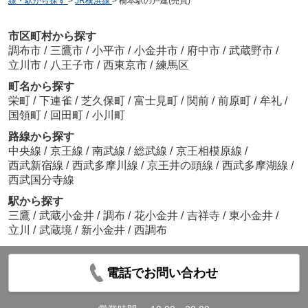
線・駅から探す
>
JR横浜線
>
橋本駅の戸建(売買)
市区町村から探す
調布市
/
三鷹市
/
小平市
/
小金井市
/
府中市
/
武蔵野市
/
立川市
/
八王子市
/
西東京市
/
練馬区
町名から探す
栄町
/
下連雀
/
芝久保町
/
富士見町
/
関前
/
前原町
/
牟礼
/
国領町
/
回田町
/
小川町
路線から探す
中央線
/
京王線
/
南武線
/
総武線
/
京王相模原線
/
西武新宿線
/
西武多摩川線
/
京王井の頭線
/
西武多摩湖線
/
西武国分寺線
駅から探す
三鷹
/
武蔵小金井
/
調布
/
花小金井
/
吉祥寺
/
東小金井
/
立川
/
武蔵境
/
新小金井
/
西調布
電話でお問い合わせ