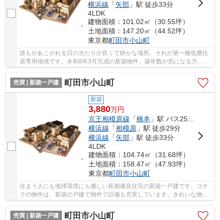
横浜線
「
矢部
」駅 徒歩33分
4LDK
建物面積：101.02㎡（30.55坪）
土地面積：147.20㎡（44.52坪）
東京都
町田市
小山町
誰もがあこがれる日の当たりが良くて静かな場所、それが第一種低層住
居専用地域です。令和8年3月完成の新築物件。築年数が気になる方、コ
チラの物件は、令和8年3月築となります。土地...
町田市小山町
売買 | 新築一戸建
新築
3,880
万
円
京王相模原線
「
橋本
」駅 バス25分 「馬場十字路」 停歩4分
横浜線
「
相模原
」駅 徒歩29分
横浜線
「
矢部
」駅 徒歩33分
4LDK
建物面積：104.74㎡（31.68坪）
土地面積：158.47㎡（47.93坪）
東京都
町田市
小山町
住まう人にも地球環境にも優しい長期優良住宅の新築一戸建です。コチ
ラの物件は、新築の戸建て物件で設備も充実しています。きれいな物件
をお探しの方は、ぜひこちらの新築物件をご覧...
町田市小山町
売買 | 新築一戸建