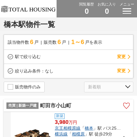
閲覧履歴
お気に入り
メニュー
0
0
橋本駅物件一覧
6
6
1～6
該当物件数
戸
販売数
戸
戸を表示
駅で絞り込む
変更
変更
絞り込み条件：
なし
販売物件のみ
町田市小山町
売買 | 新築一戸建
新築
3,980
万
円
京王相模原線
「
橋本
」駅 バス25分 「馬場十字路」 停歩4分
横浜線
「
相模原
」駅 徒歩29分