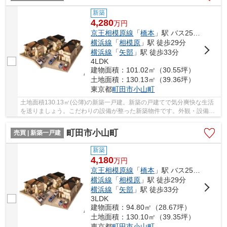
新築
4,280
万
円
京王相模原線
「
橋本
」駅 バス25分 「馬場十字路」 停歩4分
横浜線
「
相模原
」駅 徒歩29分
横浜線
「
矢部
」駅 徒歩33分
4LDK
建物面積：101.02㎡（30.55坪）
土地面積：130.13㎡（39.36坪）
東京都
町田市
小山町
土地面積130.13㎡(公簿)の新築一戸建。新築の戸建てで気分爽快な生活
を送りましょう。こだわりの設備が整った新築物件です。外観・設備と
もに新しい築2年以内の新築一戸建です。町田市...
町田市小山町
売買 | 新築一戸建
新築
4,180
万
円
京王相模原線
「
橋本
」駅 バス25分 「馬場十字路」 停歩4分
横浜線
「
相模原
」駅 徒歩29分
横浜線
「
矢部
」駅 徒歩33分
3LDK
建物面積：94.80㎡（28.67坪）
土地面積：130.10㎡（39.35坪）
東京都
町田市
小山町