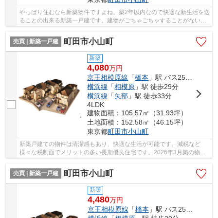
やっぱり住むなら新築物件ですよね。築2年以内なので快適な新生活を送
ることの出来る新築一戸建です。建物がごちゃごちゃすることがない第
一種低層住居専用地域なので、静かに快適に過...
町田市小山町
売買 | 新築一戸建
新築
4,080
万
円
京王相模原線
「
橋本
」駅 バス25分 「馬場十字路」 停歩4分
横浜線
「
相模原
」駅 徒歩29分
横浜線
「
矢部
」駅 徒歩33分
4LDK
建物面積：105.57㎡（31.93坪）
土地面積：152.58㎡（46.15坪）
東京都
町田市
小山町
新築戸建ての物件は清潔感もあり、快適な生活が可能です。減税など
様々な税制面でメリットの多い長期優良住宅です。2026年3月築の物件
です。きれい好きな方に一押しなピカピカの新築物...
町田市小山町
売買 | 新築一戸建
新築
4,480
万
円
京王相模原線
「
橋本
」駅 バス25分 「馬場十字路」 停歩4分