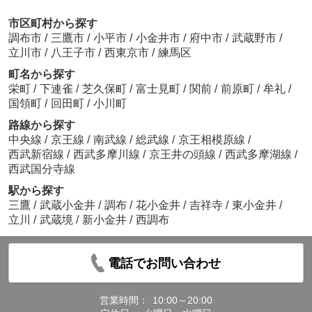
市区町村から探す
調布市
/
三鷹市
/
小平市
/
小金井市
/
府中市
/
武蔵野市
/
立川市
/
八王子市
/
西東京市
/
練馬区
町名から探す
栄町
/
下連雀
/
芝久保町
/
富士見町
/
関前
/
前原町
/
牟礼
/
国領町
/
回田町
/
小川町
路線から探す
中央線
/
京王線
/
南武線
/
総武線
/
京王相模原線
/
西武新宿線
/
西武多摩川線
/
京王井の頭線
/
西武多摩湖線
/
西武国分寺線
駅から探す
三鷹
/
武蔵小金井
/
調布
/
花小金井
/
吉祥寺
/
東小金井
/
立川
/
武蔵境
/
新小金井
/
西調布
電話でお問い合わせ
営業時間：
10:00～20:00