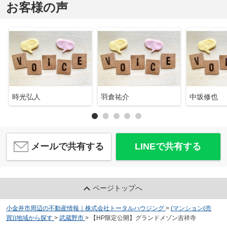
お客様の声
時光弘人
羽倉祐介
中坂修也
メールで共有する
LINEで共有する
ページトップへ
小金井市周辺の不動産情報｜株式会社トータルハウジング
>
(マンション(売
買))地域から探す
>
武蔵野市
>
【HP限定公開】グランドメゾン吉祥寺