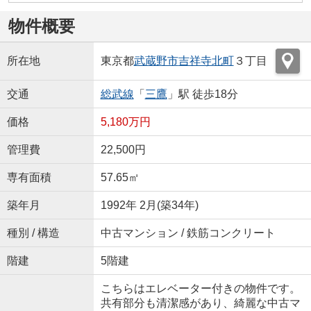
物件概要
所在地
東京都
武蔵野市
吉祥寺北町
３丁目
交通
総武線
「
三鷹
」駅 徒歩18分
価格
5,180万円
管理費
22,500円
専有面積
57.65㎡
築年月
1992年 2月(築34年)
種別 / 構造
中古マンション / 鉄筋コンクリート
階建
5階建
こちらはエレベーター付きの物件です。
共有部分も清潔感があり、綺麗な中古マ