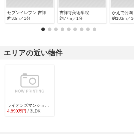
セブンイレブン 吉祥寺中町店
吉祥寺美術学院
かえで公園
約30m／1分
約77m／1分
約183m／
エリアの近い物件
ライオンズマンション武蔵境
4,890
万
円
/ 3LDK