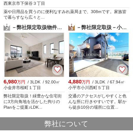
西東京市下保谷３丁目
薬や日用品を買うのに便利なすみれ薬局まで、308mです。家族皆
で暮らすなら広々と...
－弊社限定取扱物件－小金井市桜町1丁目 新築戸建 全1棟
－弊社限定取扱－小平市小川西町5丁目 新築戸建 全2棟
6,980
4,880
万円
/ 3LDK / 92.00㎡
万円
/ 3LDK / 67.94㎡
小金井市桜町１丁目
小平市小川西町５丁目
弊社限定取扱！緑豊かな住宅街
交通のアクセスがしやすくと色
に3方向角地を活かした拘りの
んな所に行きやすいです。駅か
Planをご提案♪LDK...
ら徒歩10分の場所に位置...
弊社について