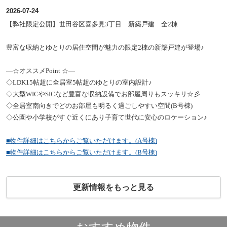
2026-07-24
【弊社限定公開】世田谷区喜多見3丁目 新築戸建 全2棟
豊富な収納とゆとりの居住空間が魅力の限定2棟の新築戸建が登場♪
―☆オススメPoint ☆―
◇LDK15帖超に全居室5帖超のゆとりの室内設計♪
◇大型WICやSICなど豊富な収納設備でお部屋周りもスッキリ☆彡
◇全居室南向きでどのお部屋も明るく過ごしやすい空間(B号棟)
◇公園や小学校がすぐ近くにあり子育て世代に安心のロケーション♪
■物件詳細はこちらからご覧いただけます。(A号棟)
■物件詳細はこちらからご覧いただけます。(B号棟)
更新情報をもっと見る