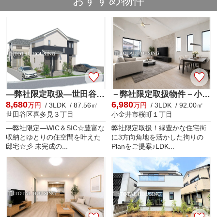
おすすめ物件
―弊社限定取扱―世田谷区喜多見3丁目 新築戸建 全2棟
－弊社限定取扱物件－小金井市桜町1丁目 新築戸建 全1棟
8,680
6,980
万円
/ 3LDK / 87.56㎡
万円
/ 3LDK / 92.00㎡
世田谷区喜多見３丁目
小金井市桜町１丁目
―弊社限定―WIC＆SIC☆豊富な
弊社限定取扱！緑豊かな住宅街
収納とゆとりの住空間を叶えた
に3方向角地を活かした拘りの
邸宅☆彡 未完成の...
Planをご提案♪LDK...