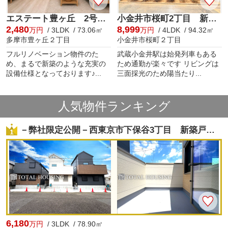
エステート豊ヶ丘 2号棟 3階
小金井市桜町2丁目 新築戸建 全1棟
2,480
8,999
万円
/ 3LDK / 73.06㎡
万円
/ 4LDK / 94.32㎡
多摩市豊ヶ丘２丁目
小金井市桜町２丁目
フルリノベーション物件のた
武蔵小金井駅は始発列車もある
め、まるで新築のような充実の
ため通勤が楽々です リビングは
設備仕様となっております♪...
三面採光のため陽当たり...
人気物件ランキング
－弊社限定公開－西東京市下保谷3丁目 新築戸建 B号棟 【全3棟】
6,180
万円
/ 3LDK / 78.90㎡