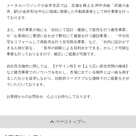
トータルハウジング小金井支店では、店舗を構えるJR中央線「武蔵小金
井」駅(小金井市)を中心に地域に密着した不動産業者として仲介事業を行っ
ております。
また、仲介事業の他にも「自社にて設計・建築して販売を行う建売事業」
や「お客様のご要望に合わせて弊社にて建築を行う建設事業」、「中古住
宅をリフォームして再販売を行う住宅再生事業」など、「社内に設計がで
きる人材が居る」、「長年の経験による目利きができる」からこそ可能な
事業も行っておりますので、幅広いご提案が可能です。
自社売主物件に関しては、【デザイン性】や【より広い居住空間の確保】
など建売事業でのノウハウを生かし、市場に出ている物件とは一線を画す
るこだわりを追求しながら、比較的リーズナブルな価格でのご提案をさせ
ていただいております。
お客様からのお問合せ、心よりお待ちしております。
ページトップへ