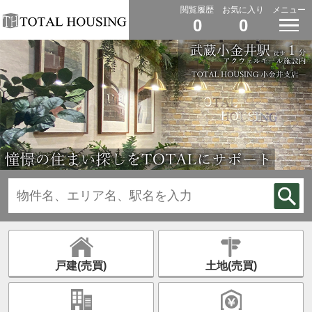
閲覧履歴
お気に入り
メニュー
0
0
戸建(売買)
土地(売買)