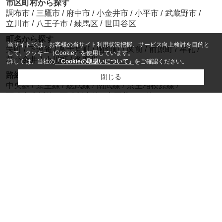
市区町村から探す
調布市
/
三鷹市
/
府中市
/
小金井市
/
小平市
/
武蔵野市
/
立川市
/
八王子市
/
練馬区
/
世田谷区
町名から探す
当サイトでは、お客様の当サイト利用状況把握、サービス向上検討を目的と
栄町
/
下連雀
/
富士見町
/
国領町
/
関前
/
前原町
/
牟礼
/
して、クッキー（Cookie）を使用しています。
花小金井
/
小川町
/
多摩川
詳しくは、当社の
「Cookieの取扱いについて」
をご確認ください。
路線から探す
閉じる
中央線
/
京王線
/
総武線
/
南武線
/
京王相模原線
/
西武多摩川線
/
西武新宿線
/
京王井の頭線
/
多摩都市モノレール
/
西武多摩湖線
駅から探す
三鷹
/
調布
/
吉祥寺
/
武蔵小金井
/
東小金井
/
武蔵境
/
立川
/
新小金井
/
花小金井
/
西調布
電話でお問い合わせ
営業時間：
10:00～20:00
定休日：
火曜日・水曜日