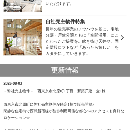
いただけます。
自社売主物件特集
長年の建売事業のノウハウを基に、宅地
分譲・戸建分譲ともに「空間活用」にこ
だわったご提案を。吹き抜け天井や、固
定階段ロフトなど「あったら嬉しい」を
カタチにしていきます。
更新情報
2026-08-03
－弊社売主物件－ 西東京市北原町1丁目 新築戸建 全1棟
西東京市北原町に弊社売主物件が限定1棟で販売開始♪
閑静な住宅街で西武新宿線が徒歩利用可能な都心へのアクセスも良好な
ロケーション☆