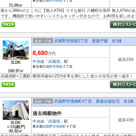
東京都
武蔵野市
関前
３丁目
71.09㎡
家から388mのところに【無人ATM】りそな銀行 八幡町出張所 無人ATM
です。機能的で使いやすいシステムキッチン付きなので、お料理を楽しめます。
武蔵野市関前2丁目 新築戸建 全1棟
新築一戸建
8,680
万円
徒歩23分
中央線
「
武蔵境
」駅
3LDK
東京都
武蔵野市
関前
２丁目
100.97㎡
武蔵境駅×三鷹駅♪断熱等級6のZEH水準を満たした省エネ住宅が堂々誕生！
武蔵野市境南町4丁目 新築分譲住宅 全1棟
新築一戸建
過去掲載物件
徒歩13分
中央線
「
武蔵境
」駅
2LDK
＋1S(納戸)
東京都
武蔵野市
境南町
４丁目
42.02㎡