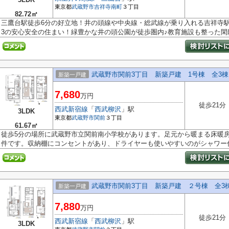
東京都
武蔵野市
吉祥寺南町
３丁目
82.72㎡
三鷹台駅徒歩6分の好立地！井の頭線や中央線・総武線が乗り入れる吉祥寺駅
3の安心安全の住まい！緑豊かな井の頭公園が徒歩圏内♪教育施設も整った閑静.
武蔵野市関前3丁目 新築戸建 1号棟 全3棟
新築一戸建
7,680
万円
徒歩21分
西武新宿線
「
西武柳沢
」駅
3LDK
東京都
武蔵野市
関前
３丁目
61.67㎡
徒歩5分の場所に武蔵野市立関前南小学校があります。足元から暖まる床暖房付
件です。収納棚にコンセントがあり、ドライヤーも使いやすいのがシャワー付.
武蔵野市関前3丁目 新築戸建 ２号棟 全3
新築一戸建
7,880
万円
徒歩21分
西武新宿線
「
西武柳沢
」駅
3LDK