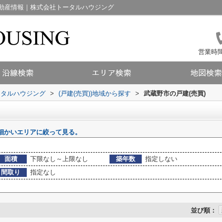
動産情報｜株式会社トータルハウジング
営業時間：
ータルハウジング
>
(戸建(売買))地域から探す
>
武蔵野市の戸建(売買)
細かいエリアに絞って見る。
面積
下限なし～上限なし
築年数
指定しない
間取り
指定なし
並び順：