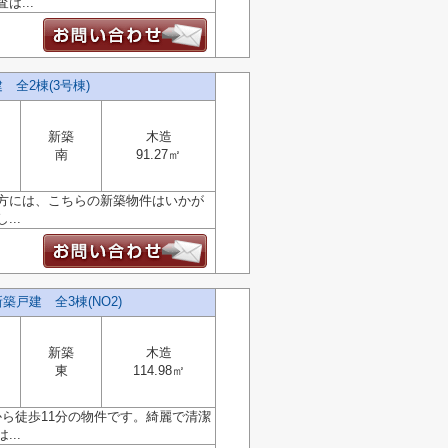
...
全2棟(3号棟)
新築
木造
南
91.27㎡
方には、こちらの新築物件はいかが
..
戸建 全3棟(NO2)
新築
木造
東
114.98㎡
から徒歩11分の物件です。綺麗で清潔
..