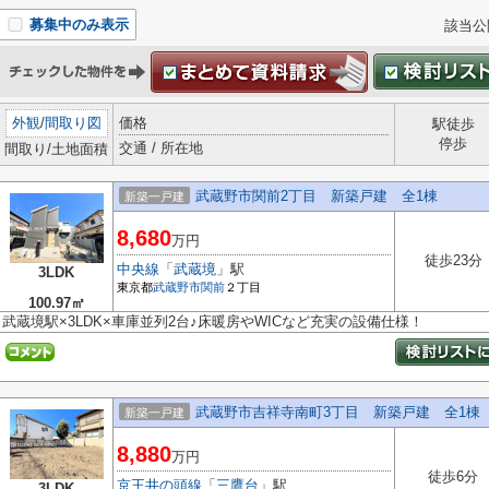
募集中のみ表示
該当公
外観
/
間取り図
価格
駅徒歩
停歩
交通 / 所在地
間取り/土地面積
武蔵野市関前2丁目 新築戸建 全1棟
新築一戸建
8,680
万円
徒歩23分
中央線
「
武蔵境
」駅
3LDK
東京都
武蔵野市
関前
２丁目
100.97㎡
武蔵境駅×3LDK×車庫並列2台♪床暖房やWICなど充実の設備仕様！
武蔵野市吉祥寺南町3丁目 新築戸建 全1棟
新築一戸建
8,880
万円
徒歩6分
京王井の頭線
「
三鷹台
」駅
3LDK