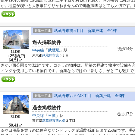
徒歩19分の距離に武蔵野市立第二中学校があるのも魅力。内外装共に綺麗
か。地盤が弱いと大惨事になりかねませんので地盤調査はとても大切です。駅.
武蔵野市境5丁目 新築戸建 全1棟
新築一戸建
過去掲載物件
徒歩14分
中央線
「
武蔵境
」駅
1LDK
東京都
武蔵野市
境
５丁目
＋2S(納戸)
64.51㎡
さかい西公園まで311mです。コチラの物件は、新築の戸建て物件で設備も
ィングを使用している物件です。新築ならではの「新しさ」がとても魅力です.
武蔵野市西久保3丁目 新築戸建 全3棟
新築一戸建
過去掲載物件
徒歩17分
中央線
「
三鷹
」駅
3LDK
東京都
武蔵野市
西久保
３丁目
50.41㎡
薬や日用品を買うのに便利なサンドラッグ 武蔵野緑町店まで250mです。