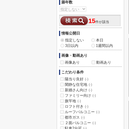
築年数
15
件が該当
情報公開日
指定しない
本日
3日以内
1週間以内
画像・動画あり
画像あり
動画あり
こだわり条件
陽当り良好
(-)
閑静な住宅地
(-)
新婚さん向け
(-)
ファミリー向け
(-)
旗竿地
(-)
ロフト付き
(-)
ルーフバルコニー
(-)
都市ガス
(-)
２面バルコニー
(-)
駐車2台可
(-)