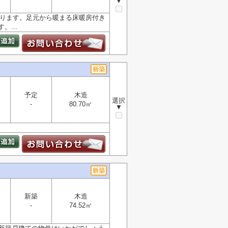
▼
があります。足元から暖まる床暖房付き
...
予定
木造
選択
-
80.70㎡
▼
新築
木造
-
74.52㎡