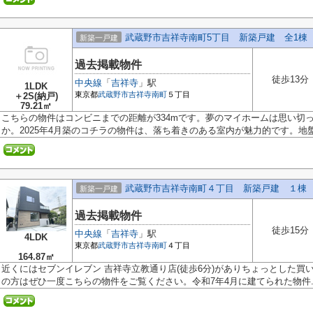
武蔵野市吉祥寺南町5丁目 新築戸建 全1棟
新築一戸建
過去掲載物件
徒歩13分
中央線
「
吉祥寺
」駅
1LDK
東京都
武蔵野市
吉祥寺南町
５丁目
＋2S(納戸)
79.21㎡
こちらの物件はコンビニまでの距離が334mです。夢のマイホームは思い切
か。2025年4月築のコチラの物件は、落ち着きのある室内が魅力的です。地盤が
武蔵野市吉祥寺南町４丁目 新築戸建 １棟
新築一戸建
過去掲載物件
徒歩15分
中央線
「
吉祥寺
」駅
4LDK
東京都
武蔵野市
吉祥寺南町
４丁目
164.87㎡
近くにはセブンイレブン 吉祥寺立教通り店(徒歩6分)がありちょっとした買
の方はぜひ一度こちらの物件をご覧ください。令和7年4月に建てられた物件..