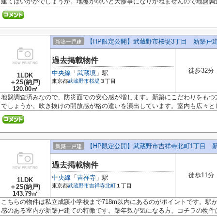
建てはいかがでしょうか。地盤が弱いと大惨事になりかねませんので地盤調査は
【HP限定公開】武蔵野市桜堤3丁目 新築戸建 
新築一戸建
過去掲載物件
徒歩32分
中央線
「
武蔵境
」駅
1LDK
東京都
武蔵野市
桜堤
３丁目
＋2S(納戸)
120.00㎡
地盤調査済みなので、防災面での安心感が増します。新築にこだわりをもつ
でしょうか。吹き抜けの開放感が格の違いを演出しています。室内も広々とし.
【HP限定公開】武蔵野市吉祥寺北町1丁目 新築
新築一戸建
過去掲載物件
徒歩11分
中央線
「
吉祥寺
」駅
1LDK
東京都
武蔵野市
吉祥寺北町
１丁目
＋2S(納戸)
143.79㎡
こちらの物件は私立成蹊小学校まで718m以内にあるのがポイントです。駅
感のある室内が新築戸建ての特徴です。築年数が気になる方、コチラの物件は.