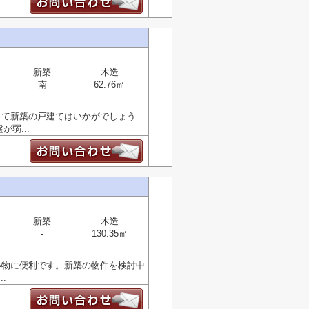
新築
木造
南
62.76㎡
って新築の戸建てはいかがでしょう
弱...
新築
木造
-
130.35㎡
い物に便利です。新築の物件を検討中
.