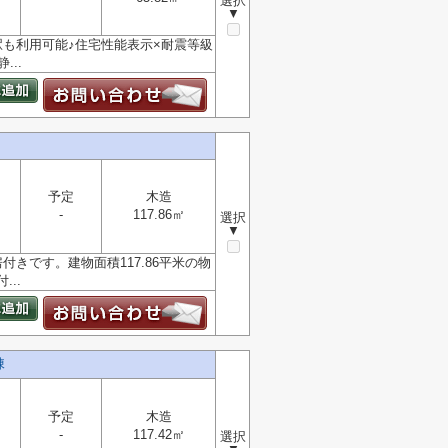
選択
▼
も利用可能♪住宅性能表示×耐震等級
..
予定
木造
-
117.86㎡
選択
▼
きです。建物面積117.86平米の物
..
棟
予定
木造
-
117.42㎡
選択