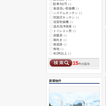
駐車3台可
(-)
食器洗い乾燥機
(-)
システムキッチン
(-)
対面式キッチン
(-)
浴室乾燥機
(-)
温水洗浄便座
(-)
トイレ２ヶ所
(-)
床暖房
(-)
南向き
(-)
南道路
(-)
角地
(-)
4LDK以上
(-)
15
件が該当
新着物件