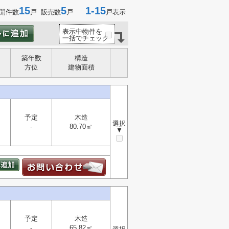
15
5
1-15
開件数
戸 販売数
戸
戸表示
表示中物件を
一括でチェック
築年数
構造
方位
建物面積
予定
木造
選択
-
80.70㎡
▼
予定
木造
-
65.82㎡