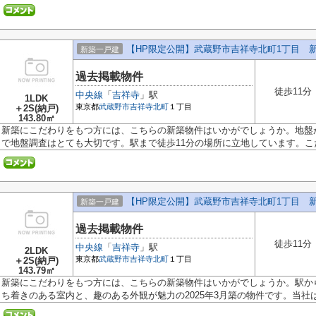
【HP限定公開】武蔵野市吉祥寺北町1丁目 新築
新築一戸建
過去掲載物件
徒歩11分
中央線
「
吉祥寺
」駅
1LDK
東京都
武蔵野市
吉祥寺北町
１丁目
＋2S(納戸)
143.80㎡
新築にこだわりをもつ方には、こちらの新築物件はいかがでしょうか。地盤
で地盤調査はとても大切です。駅まで徒歩11分の場所に立地しています。こだ.
【HP限定公開】武蔵野市吉祥寺北町1丁目 新築
新築一戸建
過去掲載物件
徒歩11分
中央線
「
吉祥寺
」駅
2LDK
東京都
武蔵野市
吉祥寺北町
１丁目
＋2S(納戸)
143.79㎡
新築にこだわりをもつ方には、こちらの新築物件はいかがでしょうか。駅か
ち着きのある室内と、趣のある外観が魅力の2025年3月築の物件です。当社はお