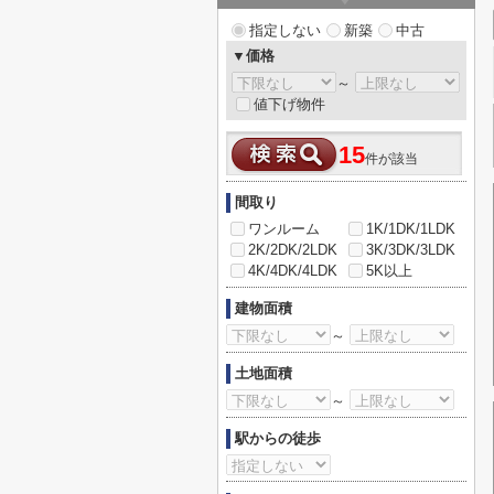
指定しない
新築
中古
▼価格
～
値下げ物件
15
件が該当
間取り
ワンルーム
1K/1DK/1LDK
2K/2DK/2LDK
3K/3DK/3LDK
4K/4DK/4LDK
5K以上
建物面積
～
土地面積
～
駅からの徒歩