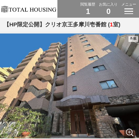
閲覧履歴
お気に入り
メニュー
1
0
【HP限定公開】クリオ京王多摩川壱番館 (
1
室)