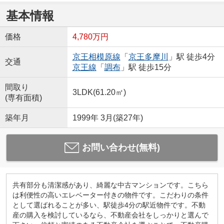
基本情報
価格
4,780万円
京王相模原線
「
京王多摩川
」駅 徒歩4分
交通
京王線
「
調布
」駅 徒歩15分
間取り
3LDK(61.20㎡)
(専有面積)
築年月
1999年 3月(築27年)
お問い合わせ(無料)
共有部分も清潔感があり、綺麗な中古マンションです。こちら
は利便性の高いエレベーター付きの物件です。こだわりの条件
として選ばれることが多い、駅徒歩4分の駅近物件です。不動
産の購入を検討しているなら、不動産会社をしっかりと選んで