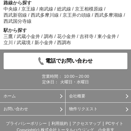
路線から探す
中央線
/
京王線
/
南武線
/
総武線
/
京王相模原線
/
西武新宿線
/
西武多摩川線
/
京王井の頭線
/
西武多摩湖線
/
西武国分寺線
駅から探す
三鷹
/
武蔵小金井
/
調布
/
花小金井
/
吉祥寺
/
東小金井
/
立川
/
武蔵境
/
新小金井
/
西調布
電話でお問い合わせ
営業時間：
10:00～20:00
定休日：
火曜日・水曜日
ホーム
会社概要
お問い合わせ
物件リクエスト
プライバシーポリシー
利用規約
アクセスマップ
PCサイト
Copyright(c) 株式会社トータルハウジング 小金井支