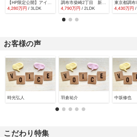
【HP限定公開】アイビハイツ
調布市柴崎2丁目 新築戸建 全3棟
4,280
万
円
/ 3LDK
4,790
万
円
/ 2LDK
4,430
万
円
お客様の声
時光弘人
羽倉祐介
中坂修也
こだわり特集