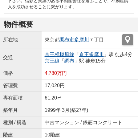
下さい。信頼と実績のある不動産会社を選ぶことで、不動産購
入を成功させることに繋がります。
物件概要
所在地
東京都
調布市
多摩川
７丁目
京王相模原線
「
京王多摩川
」駅 徒歩4分
交通
京王線
「
調布
」駅 徒歩15分
価格
4,780万円
管理費
17,020円
専有面積
61.20㎡
築年月
1999年 3月(築27年)
種別 / 構造
中古マンション / 鉄筋コンクリート
階建
10階建