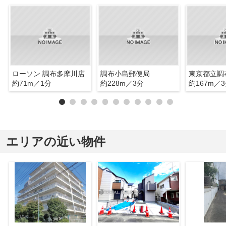
ローソン 調布多摩川店
調布小島郵便局
東京都立調
約71m／1分
約228m／3分
約167m／
エリアの近い物件