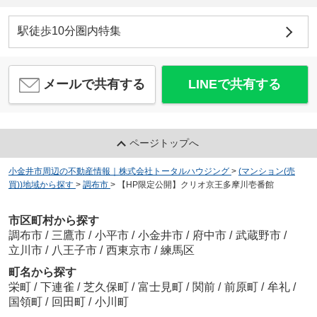
駅徒歩10分圏内特集
メールで共有する
LINEで共有する
ページトップへ
小金井市周辺の不動産情報｜株式会社トータルハウジング
>
(マンション(売
買))地域から探す
>
調布市
>
【HP限定公開】クリオ京王多摩川壱番館
市区町村から探す
調布市
/
三鷹市
/
小平市
/
小金井市
/
府中市
/
武蔵野市
/
立川市
/
八王子市
/
西東京市
/
練馬区
町名から探す
栄町
/
下連雀
/
芝久保町
/
富士見町
/
関前
/
前原町
/
牟礼
/
国領町
/
回田町
/
小川町