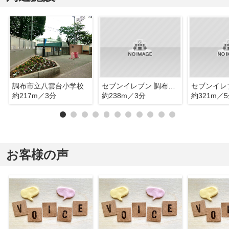
調布市立八雲台小学校
セブンイレブン 調布八雲台店
約217m／3分
約238m／3分
約321m／
お客様の声