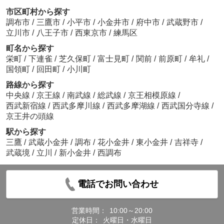
市区町村から探す
調布市
/
三鷹市
/
小平市
/
小金井市
/
府中市
/
武蔵野市
/
立川市
/
八王子市
/
西東京市
/
練馬区
町名から探す
栄町
/
下連雀
/
芝久保町
/
富士見町
/
関前
/
前原町
/
牟礼
/
国領町
/
回田町
/
小川町
路線から探す
中央線
/
京王線
/
南武線
/
総武線
/
京王相模原線
/
西武新宿線
/
西武多摩川線
/
西武多摩湖線
/
西武国分寺線
/
京王井の頭線
駅から探す
三鷹
/
武蔵小金井
/
調布
/
花小金井
/
東小金井
/
吉祥寺
/
武蔵境
/
立川
/
新小金井
/
西調布
電話でお問い合わせ
営業時間：
10:00～20:00
定休日：
火曜日・水曜日