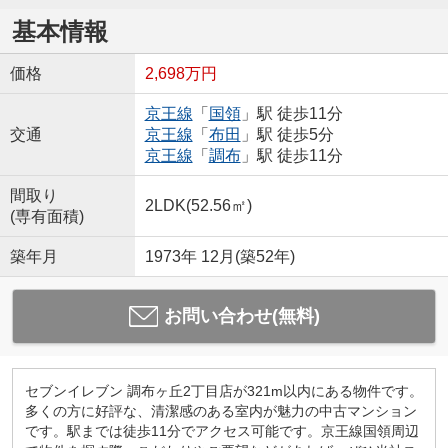
基本情報
価格
2,698万円
京王線
「
国領
」駅 徒歩11分
交通
京王線
「
布田
」駅 徒歩5分
京王線
「
調布
」駅 徒歩11分
間取り
2LDK(52.56㎡)
(専有面積)
築年月
1973年 12月(築52年)
お問い合わせ(無料)
セブンイレブン 調布ヶ丘2丁目店が321m以内にある物件です。
多くの方に好評な、清潔感のある室内が魅力の中古マンション
です。駅までは徒歩11分でアクセス可能です。京王線国領周辺