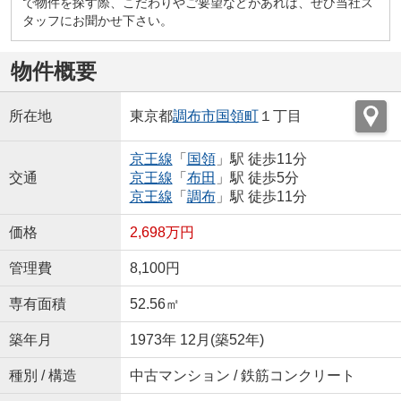
で物件を探す際、こだわりやご要望などがあれば、ぜひ当社ス
タッフにお聞かせ下さい。
物件概要
所在地
東京都
調布市
国領町
１丁目
京王線
「
国領
」駅 徒歩11分
交通
京王線
「
布田
」駅 徒歩5分
京王線
「
調布
」駅 徒歩11分
価格
2,698万円
管理費
8,100円
専有面積
52.56㎡
築年月
1973年 12月(築52年)
種別 / 構造
中古マンション / 鉄筋コンクリート