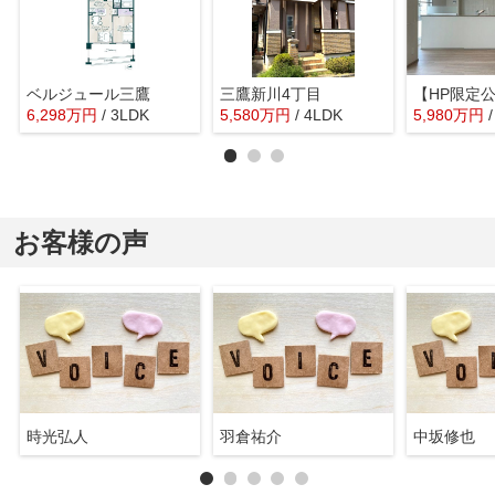
ベルジュール三鷹
三鷹新川4丁目
6,298
万
円
/ 3LDK
5,580
万
円
/ 4LDK
5,980
万
円
お客様の声
時光弘人
羽倉祐介
中坂修也