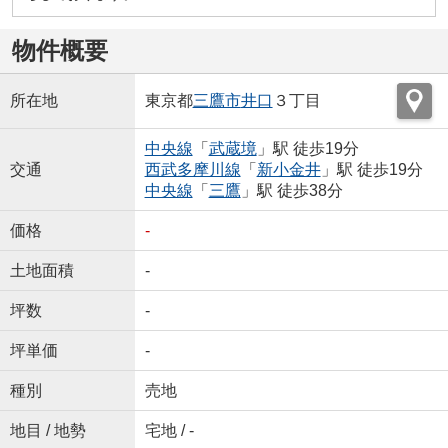
物件概要
所在地
東京都
三鷹市
井口
３丁目
中央線
「
武蔵境
」駅 徒歩19分
交通
西武多摩川線
「
新小金井
」駅 徒歩19分
中央線
「
三鷹
」駅 徒歩38分
価格
-
土地面積
-
坪数
-
坪単価
-
種別
売地
地目 / 地勢
宅地 / -