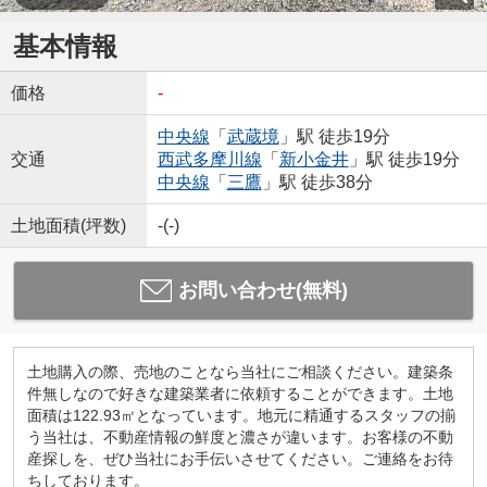
基本情報
価格
-
中央線
「
武蔵境
」駅 徒歩19分
交通
西武多摩川線
「
新小金井
」駅 徒歩19分
中央線
「
三鷹
」駅 徒歩38分
土地面積(坪数)
-(-)
お問い合わせ(無料)
土地購入の際、売地のことなら当社にご相談ください。建築条
件無しなので好きな建築業者に依頼することができます。土地
面積は122.93㎡となっています。地元に精通するスタッフの揃
う当社は、不動産情報の鮮度と濃さが違います。お客様の不動
産探しを、ぜひ当社にお手伝いさせてください。ご連絡をお待
ちしております。