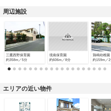
周辺施設
三鷹西野保育園
境南保育園
鶏鳴幼稚園
約358m／5分
約606m／8分
約159m／
エリアの近い物件