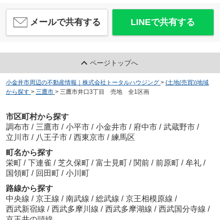
メールで共有する
LINEで共有する
ページトップへ
小金井市周辺の不動産情報｜株式会社トータルハウジング
>
(土地(売買))地域
から探す
>
三鷹市
>
三鷹市井口3丁目 売地 全1区画
市区町村から探す
調布市
/
三鷹市
/
小平市
/
小金井市
/
府中市
/
武蔵野市
/
立川市
/
八王子市
/
西東京市
/
練馬区
町名から探す
栄町
/
下連雀
/
芝久保町
/
富士見町
/
関前
/
前原町
/
牟礼
/
国領町
/
回田町
/
小川町
路線から探す
中央線
/
京王線
/
南武線
/
総武線
/
京王相模原線
/
西武新宿線
/
西武多摩川線
/
西武多摩湖線
/
西武国分寺線
/
京王井の頭線