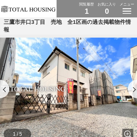
閲覧履歴
お気に入り
メニュー
1
0
三鷹市井口3丁目 売地 全1区画の過去掲載物件情
報
1 / 5