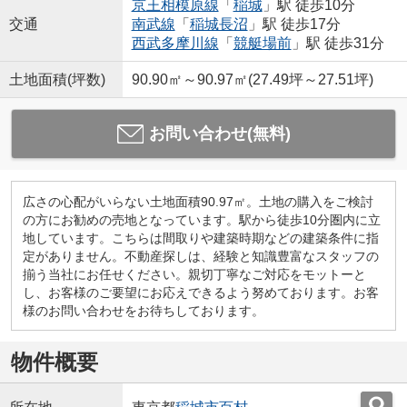
京王相模原線
「
稲城
」駅 徒歩10分
交通
南武線
「
稲城長沼
」駅 徒歩17分
西武多摩川線
「
競艇場前
」駅 徒歩31分
土地面積(坪数)
90.90㎡～90.97㎡(27.49坪～27.51坪)
お問い合わせ(無料)
広さの心配がいらない土地面積90.97㎡。土地の購入をご検討
の方にお勧めの売地となっています。駅から徒歩10分圏内に立
地しています。こちらは間取りや建築時期などの建築条件に指
定がありません。不動産探しは、経験と知識豊富なスタッフの
揃う当社にお任せください。親切丁寧なご対応をモットーと
し、お客様のご要望にお応えできるよう努めております。お客
様のお問い合わせをお待ちしております。
物件概要