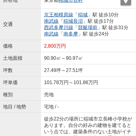
所在地
東京都
稲城市
百村
京王相模原線
「
稲城
」駅 徒歩10分
南武線
「
稲城長沼
」駅 徒歩17分
交通
西武多摩川線
「
競艇場前
」駅 徒歩31分
南武線
「
南多摩
」駅 徒歩24分
価格
2,800万円
土地面積
90.90㎡～90.97㎡
坪数
27.49坪～27.51坪
坪単価
101.78万円～101.86万円
種別
売地
地目 / 地勢
宅地 / -
徒歩22分の場所に稲城市立長峰小学校が
あります。自分の好みの建物を建てると
いう点では、建築条件のない土地がイチ