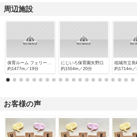
周辺施設
保育ルーム フェリーチェ 稲城長沼園
にじいろ保育園矢野口
稲城市立長
約1477m／19分
約1554m／20分
約1714m／
お客様の声