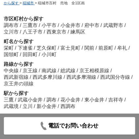
から探す
>
稲城市
>
稲城市百村 売地 全1区画
市区町村から探す
調布市
/
三鷹市
/
小平市
/
小金井市
/
府中市
/
武蔵野市
/
立川市
/
八王子市
/
西東京市
/
練馬区
町名から探す
栄町
/
下連雀
/
芝久保町
/
富士見町
/
関前
/
前原町
/
牟礼
/
国領町
/
回田町
/
小川町
路線から探す
中央線
/
京王線
/
南武線
/
総武線
/
京王相模原線
/
西武新宿線
/
西武多摩川線
/
西武多摩湖線
/
西武国分寺線
/
京王井の頭線
駅から探す
三鷹
/
武蔵小金井
/
調布
/
花小金井
/
東小金井
/
吉祥寺
/
武蔵境
/
立川
/
新小金井
/
西調布
電話でお問い合わせ