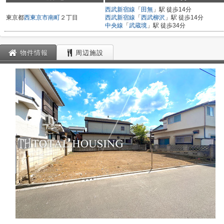
西武新宿線
「
田無
」駅 徒歩14分
東京都
西東京市
南町
２丁目
西武新宿線
「
西武柳沢
」駅 徒歩14分
中央線
「
武蔵境
」駅 徒歩34分
物件情報
周辺施設