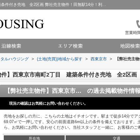
【弊社売主物件】西東京市南町2丁目 建築条件付き売地 全2区画 弊社売主物件！田無駅14分！利便...／小金井市周辺の不動産情報／株式会社トータルハウジング
営業時間：
ータルハウジング
>
(土地(売買))地域から探す
>
西東京市
>
【弊社売主物
件】西東京市南町2丁目 建築条件付き売地 全2区画
【弊社売主物件】西東京市南町2丁目 建築条件付き売地 全2区画
の過去掲載物件情
現況の確認はお気軽にお問い合わせください。
売地をお探しの方に、こちらの土地はイチオシです。駅まで徒歩14分でア
69.07㎡で一押しです。安心の前面道路6m以上の条件を備えております
ら、お気軽にお問い合わせください。当社スタッフと一緒に、お客様のご
所在地
交通