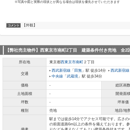
※写真や図と実際の現状とが異なる場合は現状を優先させていただきます
【外観】
コメント
【弊社売主物件】西東京市南町2丁目 建築条件付き売地 全2
所在地
東京都
西東京市
南町
２丁目
西武新宿線
「
田無
」駅 徒歩14分
西武新宿線
交通
中央線
「
武蔵境
」駅 徒歩34分
価格
-
総区画
土地面積
-
開発面
坪数
-
坪単価
種別
売地
地目/地
駅までは徒歩14分でアクセス可能です。広さの心
の前面道路6m以上の条件を備えております。
備考
りなどを考えなくてもよい建築条件付きです。