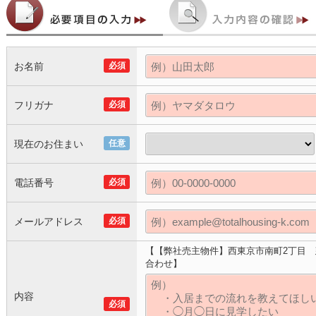
お名前
必須
フリガナ
必須
現在のお住まい
任意
電話番号
必須
メールアドレス
必須
【【弊社売主物件】西東京市南町2丁目 
合わせ】
内容
必須