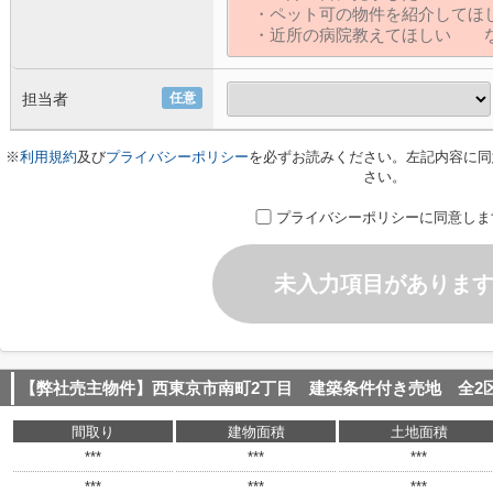
担当者
任意
※
利用規約
及び
プライバシーポリシー
を必ずお読みください。左記内容に同
さい。
プライバシーポリシーに同意しま
未入力項目がありま
【弊社売主物件】西東京市南町2丁目 建築条件付き売地 全2
間取り
建物面積
土地面積
***
***
***
***
***
***