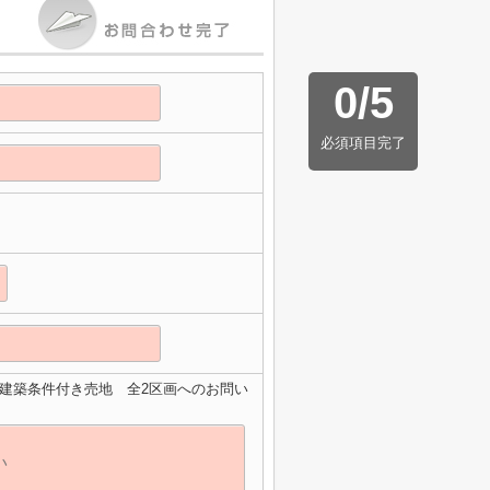
0
/
5
必須項目完了
建築条件付き売地 全2区画へのお問い