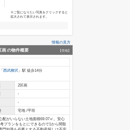
※ご覧になりたい写真をクリックすると
拡大されて表示されます。
情報の見方
区画
の物件概要
【売地】
「
西武柳沢
」駅 徒歩14分
数
2区画
積
-
-
勢
宅地 /平坦
配がいらない土地面積69.07㎡。安心
参考プランをもとにできるので1から間取
専門知識も必要とする不動産探しは不安