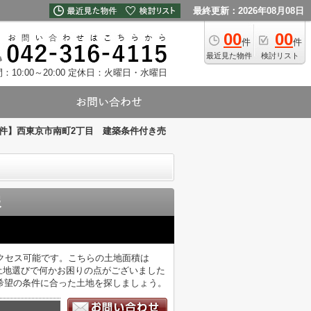
最終更新：2026年08月08日
00
00
件
件
最近見た物件
検討リスト
10:00～20:00
定休日：火曜日・水曜日
件】西東京市南町2丁目 建築条件付き売
報
クセス可能です。こちらの土地面積は
。土地選びで何かお困りの点がございました
希望の条件に合った土地を探しましょう。