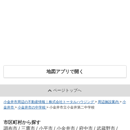
地図アプリで開く
ページトップへ
小金井市周辺の不動産情報｜株式会社トータルハウジング
>
周辺施設案内
>
小
金井市
>
小金井市の中学校
>
小金井市立小金井第二中学校
市区町村から探す
調布市
/
三鷹市
/
小平市
/
小金井市
/
府中市
/
武蔵野市
/