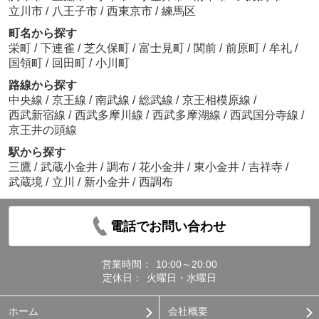
立川市
/
八王子市
/
西東京市
/
練馬区
町名から探す
栄町
/
下連雀
/
芝久保町
/
富士見町
/
関前
/
前原町
/
牟礼
/
国領町
/
回田町
/
小川町
路線から探す
中央線
/
京王線
/
南武線
/
総武線
/
京王相模原線
/
西武新宿線
/
西武多摩川線
/
西武多摩湖線
/
西武国分寺線
/
京王井の頭線
駅から探す
三鷹
/
武蔵小金井
/
調布
/
花小金井
/
東小金井
/
吉祥寺
/
武蔵境
/
立川
/
新小金井
/
西調布
電話でお問い合わせ
営業時間：
10:00～20:00
定休日：
火曜日・水曜日
ホーム
会社概要