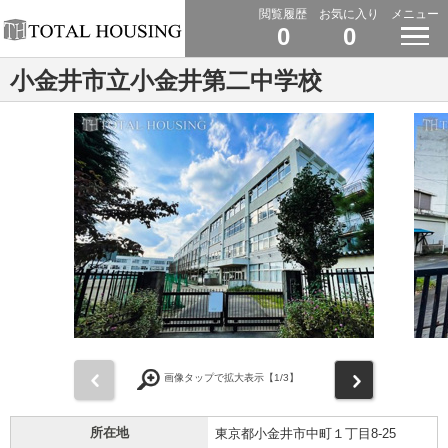
閲覧履歴
お気に入り
メニュー
0
0
小金井市立小金井第二中学校
前
次
画像タップで拡大表示【
1
/3】
所在地
東京都小金井市中町１丁目8-25