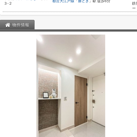
都営大江戸線
「
勝どき
」駅 徒歩6分
３-２
鉄
ー
物件情報