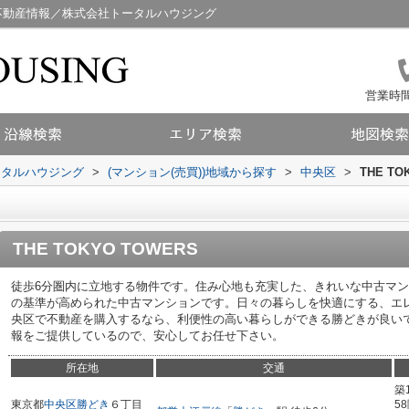
辺の不動産情報／株式会社トータルハウジング
営業時間：
ータルハウジング
>
(マンション(売買))地域から探す
>
中央区
>
THE TO
THE TOKYO TOWERS
徒歩6分圏内に立地する物件です。住み心地も充実した、きれいな中古マ
の基準が高められた中古マンションです。日々の暮らしを快適にする、エ
央区で不動産を購入するなら、利便性の高い暮らしができる勝どきが良い
報をご提供しているので、安心してお任せ下さい。
所在地
交通
築
東京都
中央区
勝どき
６丁目
5