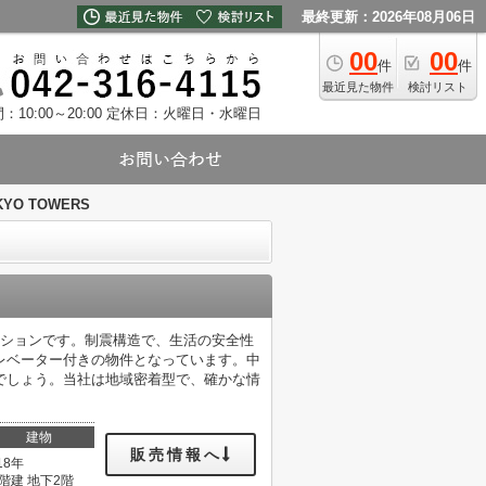
最終更新：2026年08月06日
00
00
件
件
最近見た物件
検討リスト
10:00～20:00
定休日：火曜日・水曜日
KYO TOWERS
ンションです。制震構造で、生活の安全性
レベーター付きの物件となっています。中
でしょう。当社は地域密着型で、確かな情
建物
販売情報へ
18年
8階建 地下2階