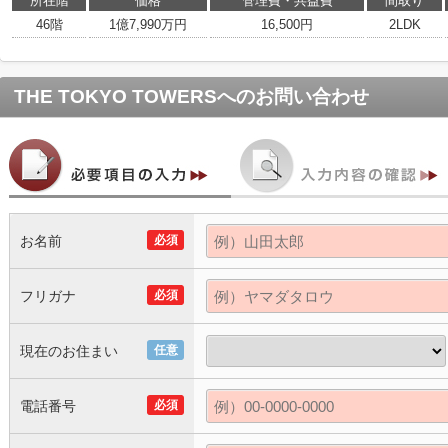
所在階
価格
管理費・共益費
間取り
46階
1億7,990万円
16,500円
2LDK
THE TOKYO TOWERS
へのお問い合わせ
お名前
必須
フリガナ
必須
現在のお住まい
任意
電話番号
必須