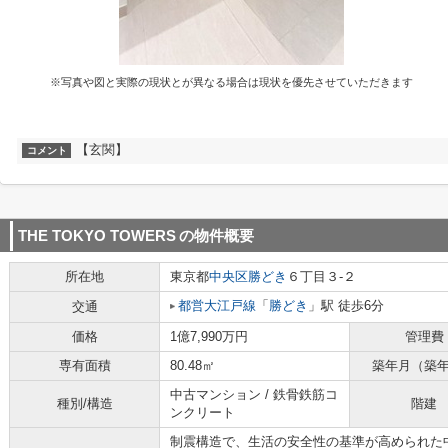
※写真や図と実際の現状とが異なる場合は現状を優先させていただきます
【玄関】
コメント
THE TOKYO TOWERS
の物件概要
所在地
東京都
中央区
勝どき
６丁目３-２
都営大江戸線
「
勝どき
」駅 徒歩6分
交通
価格
1億7,990万円
管理費
専有面積
80.48㎡
築年月（築
中古マンション / 鉄骨鉄筋コ
種別/構造
階建
ンクリート
制震構造で、生活の安全性の基準が高められた