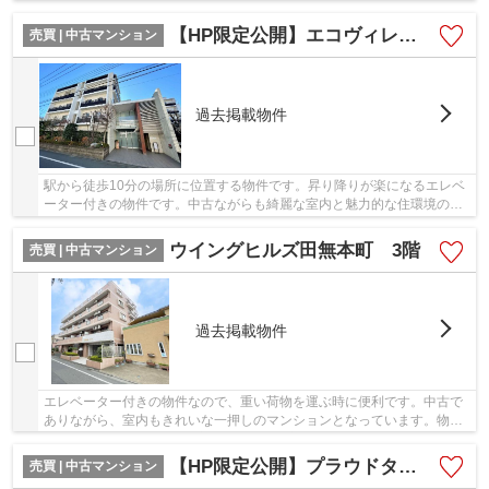
な生活のために設計された中古マンションで...
【HP限定公開】エコヴィレッジ田無 5階
売買 | 中古マンション
過去掲載物件
駅から徒歩10分の場所に位置する物件です。昇り降りが楽になるエレベ
ーター付きの物件です。中古ながらも綺麗な室内と魅力的な住環境のマ
ンションです。不動産のことで確認したいこと...
ウイングヒルズ田無本町 3階
売買 | 中古マンション
過去掲載物件
エレベーター付きの物件なので、重い荷物を運ぶ時に便利です。中古で
ありながら、室内もきれいな一押しのマンションとなっています。物件
から駅まで徒歩7分です。交通アクセスが良好な...
【HP限定公開】プラウドタワー武蔵小金井
売買 | 中古マンション