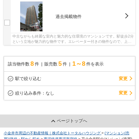
過去掲載物件
中古ながらも綺麗な室内と魅力的な住環境のマンションです。駅徒歩2分
という立地が魅力的な物件です。エレベーター付きの物件なので、上階
でも上り下りが楽です。人生で一度あるかない...
8
5
1～8
該当物件数
件
販売数
件
件を表示
駅で絞り込む
変更
変更
絞り込み条件：
なし
ページトップへ
小金井市周辺の不動産情報｜株式会社トータルハウジング
>
(マンション(売