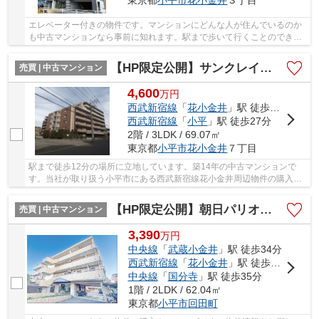
東京都
小平市
花小金井
３丁目
エレベーター付きの物件です。マンションにどんな人が住んでいるのか
も中古マンションなら事前に知れます。駅まで歩いて行くことのでき
る、駅徒歩15分の物件です。交通アクセスが良好...
【HP限定公開】サンクレイドル花小金井
売買 | 中古マンション
4,600
万
円
西武新宿線
「
花小金井
」駅 徒歩12分
西武新宿線
「
小平
」駅 徒歩27分
2階 / 3LDK / 69.07㎡
東京都
小平市
花小金井
７丁目
駅まで徒歩12分の場所に立地しています。築14年の中古マンションで
す。当社が取り扱う小平市にある西武新宿線花小金井周辺物件の購入を
ご検討している方は、ぜひお気軽にお問い合わせ...
【HP限定公開】朝日パリオ武蔵小金井
売買 | 中古マンション
3,390
万
円
中央線
「
武蔵小金井
」駅 徒歩34分
西武新宿線
「
花小金井
」駅 徒歩34分
中央線
「
国分寺
」駅 徒歩35分
1階 / 2LDK / 62.04㎡
東京都
小平市
回田町