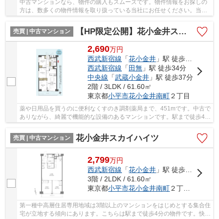
中古マンションなら、物件の購入もスムーズです。物件情報をお探しの
方は、数多くの物件情報を取り扱っている当社にお任せください。当社
はお客様のこだわりやご要望に合わせた物件の...
【HP限定公開】花小金井スカイハイツB棟
売買 | 中古マンション
2,690
万
円
西武新宿線
「
花小金井
」駅 徒歩4分
西武新宿線
「
田無
」駅 徒歩34分
中央線
「
武蔵小金井
」駅 徒歩37分
2階 / 3LDK / 61.60㎡
東京都
小平市
花小金井南町
２丁目
薬や日用品を買うのに便利なくすのき調剤薬局まで、451mです。中古で
ありながら、綺麗で機能的な設備のあるマンションです。駅まで徒歩4分
なので、移動時間を短縮できます。不動産の購...
花小金井スカイハイツ
売買 | 中古マンション
2,799
万
円
西武新宿線
「
花小金井
」駅 徒歩4分
3階 / 2LDK / 61.60㎡
東京都
小平市
花小金井南町
２丁目18-3
第一種中高層住居専用地域は3階以上のマンションをはじめとする集合住
宅が立地する傾向にあります。こちらは駅まで徒歩4分の物件です。快適