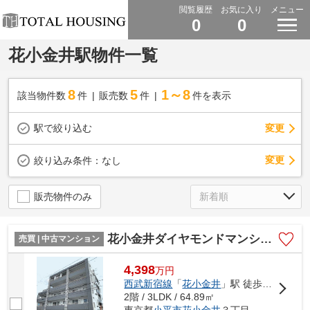
閲覧履歴
お気に入り
メニュー
0
0
花小金井駅物件一覧
8
5
1～8
該当物件数
件
販売数
件
件を表示
駅で絞り込む
変更
変更
絞り込み条件：
なし
販売物件のみ
花小金井ダイヤモンドマンション
売買 | 中古マンション
4,398
万
円
西武新宿線
「
花小金井
」駅 徒歩15分
2階 / 3LDK / 64.89㎡