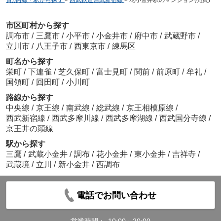
買))路線・駅から探す
>
西武鉄道西武新宿線
>
花小金井駅のマンション(売買)
市区町村から探す
調布市
/
三鷹市
/
小平市
/
小金井市
/
府中市
/
武蔵野市
/
立川市
/
八王子市
/
西東京市
/
練馬区
町名から探す
栄町
/
下連雀
/
芝久保町
/
富士見町
/
関前
/
前原町
/
牟礼
/
国領町
/
回田町
/
小川町
路線から探す
中央線
/
京王線
/
南武線
/
総武線
/
京王相模原線
/
西武新宿線
/
西武多摩川線
/
西武多摩湖線
/
西武国分寺線
/
京王井の頭線
駅から探す
三鷹
/
武蔵小金井
/
調布
/
花小金井
/
東小金井
/
吉祥寺
/
武蔵境
/
立川
/
新小金井
/
西調布
電話でお問い合わせ