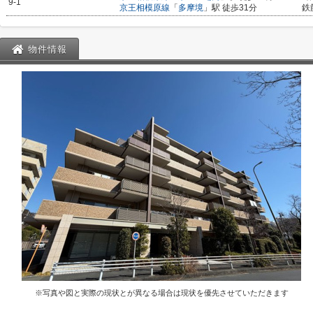
9-1
京王相模原線
「
多摩境
」駅 徒歩31分
鉄
物件情報
※写真や図と実際の現状とが異なる場合は現状を優先させていただきます