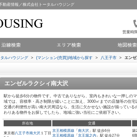
不動産情報／株式会社トータルハウジング
営業時間：
ータルハウジング
>
(マンション(売買))地域から探す
>
八王子市
>
エンゼ
エンゼルラクシィ南大沢
駅から徒歩6分の物件です。中古でありながら、室内もきれいな一押しの
域では、容積率・高さ制限が緩いことに加え、3000㎡までの店舗等の住
交通の利便性が高い南大沢周辺なら、生活に欠かせない施設が揃っている
わりある物件をお探しでしたら、地域に強い当社にご依頼下さい。
所在地
交通
京王相模原線
「
南大沢
」駅 徒歩6分
築
東京都
八王子市
南大沢
１丁目
京王相模原線
「
京王堀之内
」駅 徒歩27分
6