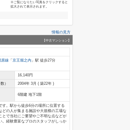
※ご覧になりたい写真をクリックすると
拡大されて表示されます。
情報の見方
【中古マンション】
模原線
「
京王堀之内
」駅 徒歩27分
16,140円
年数）
2004年 3月 ( 築22年 )
6階建 地下1階
です。駅から徒歩6分の場所に位置する
などの人が集まる施設や大規模の工場な
ことで当社にご要望やご不明な点などが
い。経験豊富なプロのスタッフがしっか