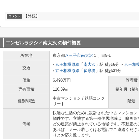
【外観】
コメント
エンゼルラクシィ南大沢
の物件概要
所在地
東京都
八王子市
南大沢
１丁目9-1
京王相模原線
「
南大沢
」駅 徒歩6分
京王相
交通
京王相模原線
「
多摩境
」駅 徒歩31分
価格
6,498万円
管理費
専有面積
110.39㎡
築年月（築
中古マンション / 鉄筋コンク
種別/構造
階建
リート
快適な生活のために設計された中古マンション
物件です。立地する第一種住居地域は、映画館
備考
どの建築が禁止されている地域です。不動産の
あれば、メール若しくはお電話でご連絡くださ
りとお応え致します。