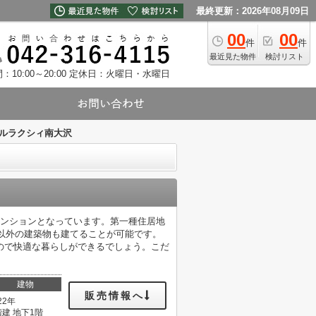
最終更新：2026年08月09日
00
00
件
件
最近見た物件
検討リスト
10:00～20:00
定休日：火曜日・水曜日
ルラクシィ南大沢
マンションとなっています。第一種住居地
宅以外の建築物も建てることが可能です。
ので快適な暮らしができるでしょう。こだ
建物
販売情報へ
22年
階建 地下1階