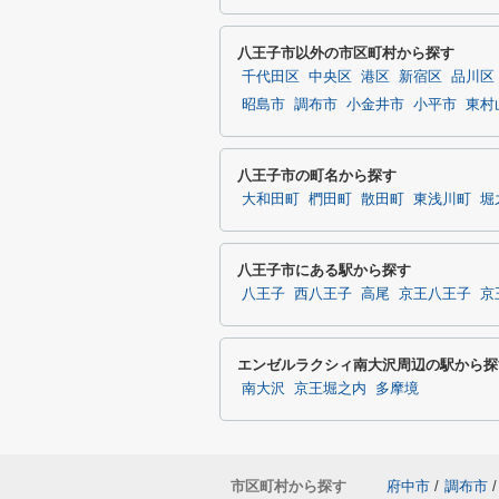
八王子市以外の市区町村から探す
千代田区
中央区
港区
新宿区
品川区
昭島市
調布市
小金井市
小平市
東村
八王子市の町名から探す
大和田町
椚田町
散田町
東浅川町
堀
八王子市にある駅から探す
八王子
西八王子
高尾
京王八王子
京
エンゼルラクシィ南大沢周辺の駅から探
南大沢
京王堀之内
多摩境
市区町村から探す
府中市
/
調布市
/