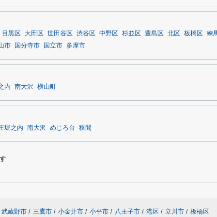
目黒区
大田区
世田谷区
渋谷区
中野区
杉並区
豊島区
北区
板橋区
練
山市
国分寺市
国立市
多摩市
之内
南大沢
横山町
王堀之内
南大沢
めじろ台
狭間
す
武蔵野市
/
三鷹市
/
小金井市
/
小平市
/
八王子市
/
港区
/
立川市
/
板橋区