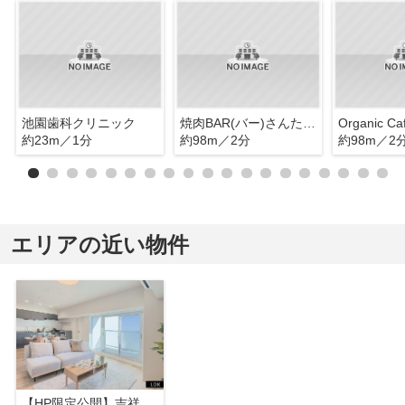
池園歯科クリニック
焼肉BAR(バー)さんたま 吉祥寺店
約23m／1分
約98m／2分
約98m／2
エリアの近い物件
【HP限定公開】吉祥寺パインクレスト