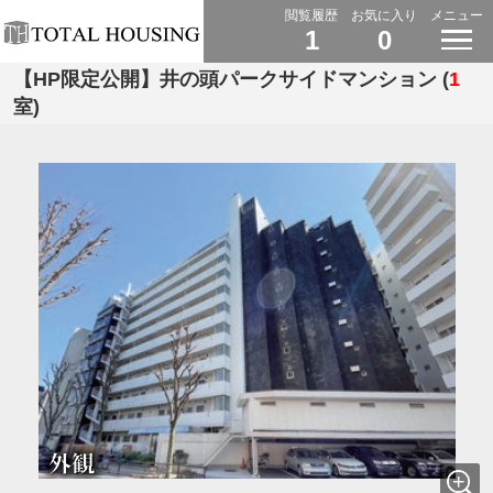
閲覧履歴
お気に入り
メニュー
1
0
【HP限定公開】井の頭パークサイドマンション (
1
室)