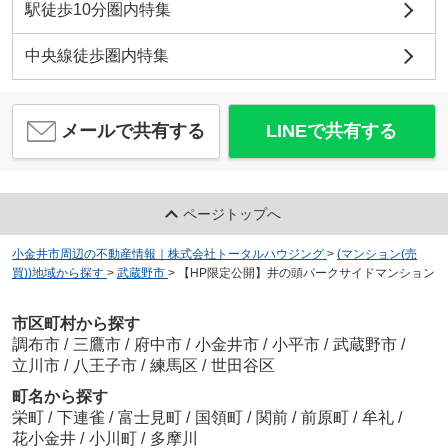
駅徒歩10分圏内特集
中央線徒歩圏内特集
メールで共有する
LINEで共有する
ページトップへ
小金井市周辺の不動産情報｜株式会社トータルハウジング
>
(マンション(売
買))地域から探す
>
武蔵野市
>
【HP限定公開】井の頭パークサイドマンション
市区町村から探す
調布市
/
三鷹市
/
府中市
/
小金井市
/
小平市
/
武蔵野市
/
立川市
/
八王子市
/
練馬区
/
世田谷区
町名から探す
栄町
/
下連雀
/
富士見町
/
国領町
/
関前
/
前原町
/
牟礼
/
花小金井
/
小川町
/
多摩川