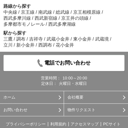
路線から探す
中央線
/
京王線
/
南武線
/
総武線
/
京王相模原線
/
西武多摩川線
/
西武新宿線
/
京王井の頭線
/
多摩都市モノレール
/
西武多摩湖線
駅から探す
三鷹
/
調布
/
吉祥寺
/
武蔵小金井
/
東小金井
/
武蔵境
/
立川
/
新小金井
/
西調布
/
花小金井
電話でお問い合わせ
営業時間：
10:00～20:00
定休日：
火曜日・水曜日
ホーム
会社概要
お問い合わせ
物件リクエスト
プライバシーポリシー
利用規約
アクセスマップ
PCサイト