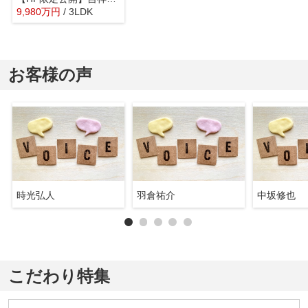
9,980
万
円
/ 3LDK
お客様の声
時光弘人
羽倉祐介
中坂修也
こだわり特集