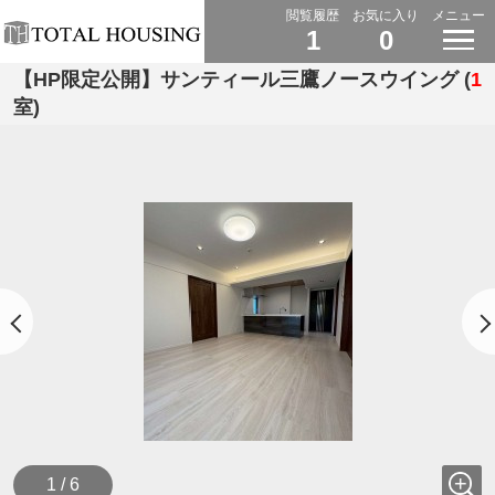
閲覧履歴
お気に入り
メニュー
1
0
【HP限定公開】サンティール三鷹ノースウイング (
1
室)
1 / 6