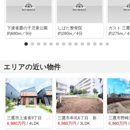
下連雀鷹の子児童公園
しばた整骨院
約680m／9分
約280m／4分
約275m／
エリアの近い物件
三鷹市上連雀9丁目 新築戸建 最終１棟
三鷹市牟礼6丁目 新築戸建 全1棟
6,980
万
円
/ 4LDK
6,980
万
円
/ 3LDK
6,980
万
円