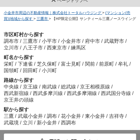
ページトップへ
小金井市周辺の不動産情報｜株式会社トータルハウジング
>
(マンション(売
買))地域から探す
>
三鷹市
>
【HP限定公開】サンティール三鷹ノースウイング
市区町村から探す
調布市
/
三鷹市
/
小平市
/
小金井市
/
府中市
/
武蔵野市
/
立川市
/
八王子市
/
西東京市
/
練馬区
町名から探す
栄町
/
下連雀
/
芝久保町
/
富士見町
/
関前
/
前原町
/
牟礼
/
国領町
/
回田町
/
小川町
路線から探す
中央線
/
京王線
/
南武線
/
総武線
/
京王相模原線
/
西武新宿線
/
西武多摩川線
/
西武多摩湖線
/
西武国分寺線
/
京王井の頭線
駅から探す
三鷹
/
武蔵小金井
/
調布
/
花小金井
/
東小金井
/
吉祥寺
/
武蔵境
/
立川
/
新小金井
/
西調布