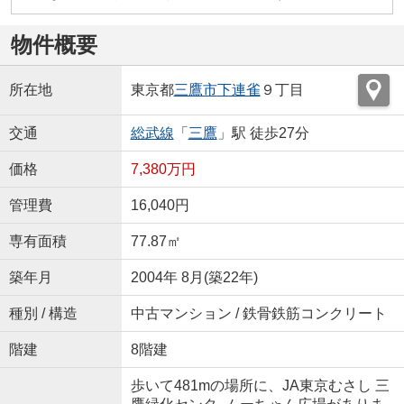
物件概要
所在地
東京都
三鷹市
下連雀
９丁目
交通
総武線
「
三鷹
」駅 徒歩27分
価格
7,380万円
管理費
16,040円
専有面積
77.87㎡
築年月
2004年 8月(築22年)
種別 / 構造
中古マンション / 鉄骨鉄筋コンクリート
階建
8階建
歩いて481mの場所に、JA東京むさし 三