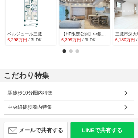
ベルジュール三鷹
【HP限定公開】中銀三鷹マンシオン
6,298
万
円
/ 3LDK
6,399
万
円
/ 3LDK
6,180
万
円
こだわり特集
駅徒歩10分圏内特集
中央線徒歩圏内特集
メールで共有する
LINEで共有する