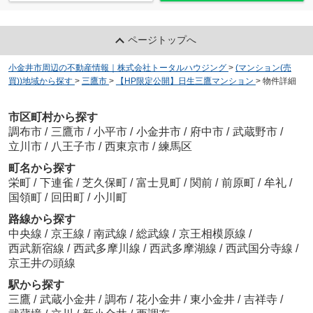
ページトップへ
小金井市周辺の不動産情報｜株式会社トータルハウジング
>
(マンション(売
買))地域から探す
>
三鷹市
>
【HP限定公開】日生三鷹マンション
>
物件詳細
市区町村から探す
調布市
/
三鷹市
/
小平市
/
小金井市
/
府中市
/
武蔵野市
/
立川市
/
八王子市
/
西東京市
/
練馬区
町名から探す
栄町
/
下連雀
/
芝久保町
/
富士見町
/
関前
/
前原町
/
牟礼
/
国領町
/
回田町
/
小川町
路線から探す
中央線
/
京王線
/
南武線
/
総武線
/
京王相模原線
/
西武新宿線
/
西武多摩川線
/
西武多摩湖線
/
西武国分寺線
/
京王井の頭線
駅から探す
三鷹
/
武蔵小金井
/
調布
/
花小金井
/
東小金井
/
吉祥寺
/