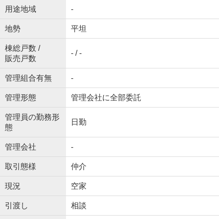
用途地域
-
地勢
平坦
棟総戸数 /
- / -
販売戸数
管理組合有無
-
管理形態
管理会社に全部委託
管理員の勤務形
日勤
態
管理会社
-
取引態様
仲介
現況
空家
引渡し
相談