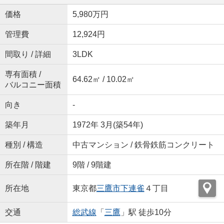
価格
5,980万円
管理費
12,924円
間取り / 詳細
3LDK
専有面積 /
64.62㎡ / 10.02㎡
バルコニー面積
向き
-
築年月
1972年 3月(築54年)
種別 / 構造
中古マンション / 鉄骨鉄筋コンクリート
所在階 / 階建
9階 / 9階建
所在地
東京都
三鷹市
下連雀
４丁目
交通
総武線
「
三鷹
」駅 徒歩10分