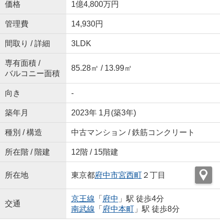
価格
1億4,800万円
管理費
14,930円
間取り / 詳細
3LDK
専有面積 /
85.28㎡ / 13.99㎡
バルコニー面積
向き
-
築年月
2023年 1月(築3年)
種別 / 構造
中古マンション / 鉄筋コンクリート
所在階 / 階建
12階 / 15階建
所在地
東京都
府中市
宮西町
２丁目
京王線
「
府中
」駅 徒歩4分
交通
南武線
「
府中本町
」駅 徒歩8分