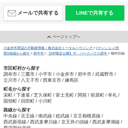
メールで共有する
LINEで共有する
ページトップへ
小金井市周辺の不動産情報｜株式会社トータルハウジング
>
(マンション(売
買))地域から探す
>
府中市
>
【HP限定公開】ザ・パークハウス府中
>
物件詳細
市区町村から探す
調布市
/
三鷹市
/
小平市
/
小金井市
/
府中市
/
武蔵野市
/
立川市
/
八王子市
/
西東京市
/
練馬区
町名から探す
栄町
/
下連雀
/
芝久保町
/
富士見町
/
関前
/
前原町
/
牟礼
/
国領町
/
回田町
/
小川町
路線から探す
中央線
/
京王線
/
南武線
/
総武線
/
京王相模原線
/
西武新宿線
/
西武多摩川線
/
京王井の頭線
/
西武多摩湖線
/
西武国分寺線