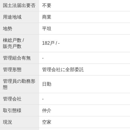
国土法届出要否
不要
用途地域
商業
地勢
平坦
棟総戸数 /
182戸 / -
販売戸数
管理組合有無
-
管理形態
管理会社に全部委託
管理員の勤務形
日勤
態
管理会社
-
取引態様
仲介
現況
空家