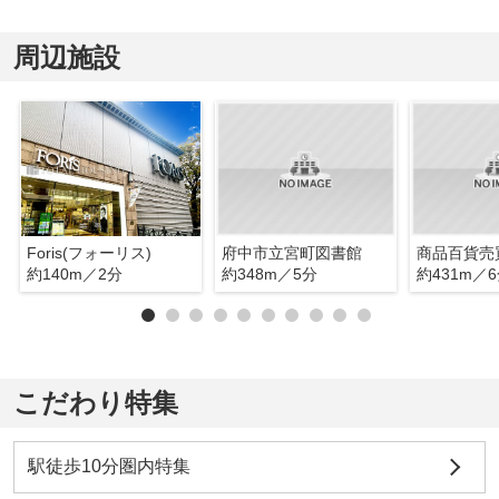
周辺施設
Foris(フォーリス)
府中市立宮町図書館
商品百貨売
約140m／2分
約348m／5分
約431m／
こだわり特集
駅徒歩10分圏内特集