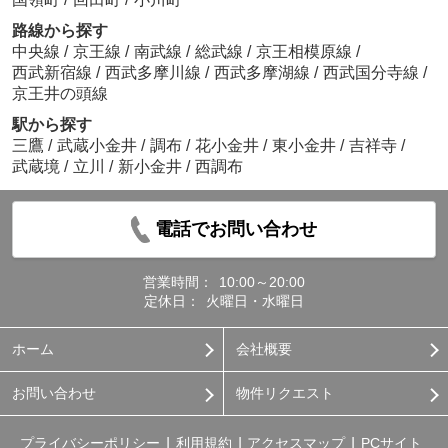
路線から探す
中央線
/
京王線
/
南武線
/
総武線
/
京王相模原線
/
西武新宿線
/
西武多摩川線
/
西武多摩湖線
/
西武国分寺線
/
京王井の頭線
駅から探す
三鷹
/
武蔵小金井
/
調布
/
花小金井
/
東小金井
/
吉祥寺
/
武蔵境
/
立川
/
新小金井
/
西調布
電話でお問い合わせ
営業時間：
10:00～20:00
定休日：
火曜日・水曜日
ホーム
会社概要
お問い合わせ
物件リクエスト
プライバシーポリシー
利用規約
アクセスマップ
PCサイト