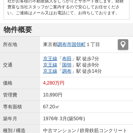
社がお客様の不動産購入をしっかりとサポート致します。経験
豊富な当社スタッフがご案内するので安心してお任せくださ
い。ご連絡はメール又はお電話にて、お待ちしております。
物件概要
所在地
東京都
調布市
国領町
１丁目
京王線
「
布田
」駅 徒歩7分
交通
京王線
「
国領
」駅 徒歩9分
京王線
「
調布
」駅 徒歩14分
価格
4,280万円
管理費
10,890円
専有面積
67.20㎡
築年月
1976年 3月(築50年)
種別 / 構造
中古マンション / 鉄骨鉄筋コンクリート