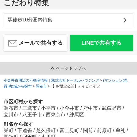
こだわり特集
駅徒歩10分圏内特集
メールで共有する
LINEで共有する
ページトップへ
小金井市周辺の不動産情報｜株式会社トータルハウジング
>
(マンション(売
買))地域から探す
>
調布市
>
【HP限定公開】アイビハイツ
市区町村から探す
調布市
/
三鷹市
/
小平市
/
小金井市
/
府中市
/
武蔵野市
/
立川市
/
八王子市
/
西東京市
/
練馬区
町名から探す
栄町
/
下連雀
/
芝久保町
/
富士見町
/
関前
/
前原町
/
牟礼
/
国領町
/
回田町
/
小川町