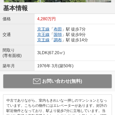
基本情報
価格
4,280万円
京王線
「
布田
」駅 徒歩7分
交通
京王線
「
国領
」駅 徒歩9分
京王線
「
調布
」駅 徒歩14分
間取り
3LDK(67.20㎡)
(専有面積)
築年月
1976年 3月(築50年)
お問い合わせ(無料)
中古でありながら、室内もきれいな一押しのマンションとなっ
ています。こちらの物件にはエレベーターがあります。好評の
駅近物件となっており、駅より徒歩7分に立地しています。当