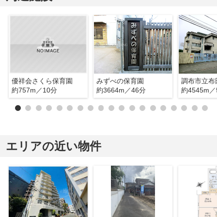
優祥会さくら保育園
みずべの保育園
調布市立布
約757m／10分
約3664m／46分
約4545m／
エリアの近い物件