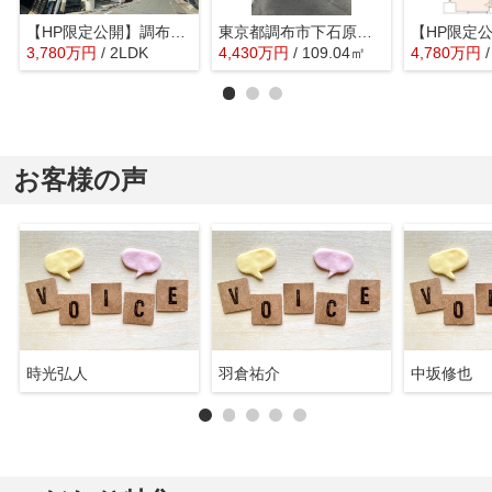
【HP限定公開】調布ヶ丘ハイツ
東京都調布市下石原 売土地 （更地）
3,780
万
円
/ 2LDK
4,430
万
円
/ 109.04㎡
4,780
万
円
お客様の声
時光弘人
羽倉祐介
中坂修也