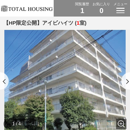
閲覧履歴
お気に入り
メニュー
1
0
【HP限定公開】アイビハイツ (
1
室)
1 / 4