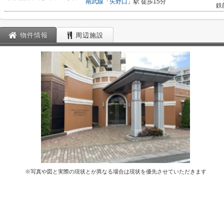
南武線
「
矢野口
」駅 徒歩15分
鉄
物件情報
周辺施設
※写真や図と実際の現状とが異なる場合は現状を優先させていただきます