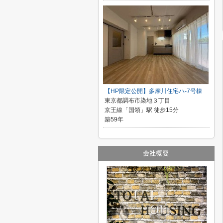
【HP限定公開】多摩川住宅ハ-7号棟
東京都調布市染地３丁目
京王線「国領」駅 徒歩15分
築59年