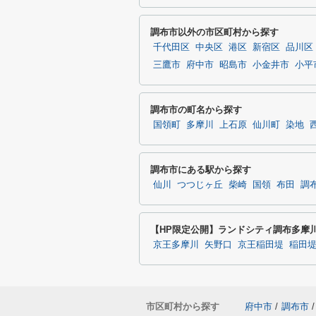
調布市以外の市区町村から探す
千代田区
中央区
港区
新宿区
品川区
三鷹市
府中市
昭島市
小金井市
小平
調布市の町名から探す
国領町
多摩川
上石原
仙川町
染地
調布市にある駅から探す
仙川
つつじヶ丘
柴崎
国領
布田
調
【HP限定公開】ランドシティ調布多摩
京王多摩川
矢野口
京王稲田堤
稲田
市区町村から探す
府中市
/
調布市
/