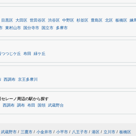
目黒区
大田区
世田谷区
渋谷区
中野区
杉並区
豊島区
北区
板橋区
練
市
東村山市
国分寺市
国立市
多摩市
西つつじケ丘
布田
緑ケ丘
布
西調布
京王多摩川
川セレーノ周辺の駅から探す
堤
西調布
調布
布田
国領
武蔵野台
武蔵野市
/
三鷹市
/
小金井市
/
小平市
/
八王子市
/
港区
/
立川市
/
板橋区