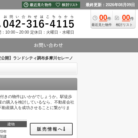
最終更新：2026年08月09日
00
00
件
件
最近見た物件
検討リスト
10:00～20:00
定休日：火曜日・水曜日
定公開】ランドシティ調布多摩川セレーノ
ー付きの物件はいかがでしょうか。駅徒歩
産の購入を検討しているなら、不動産会社
不動産購入を成功させることに繋がりま
建物
販売情報へ
20年
1階建