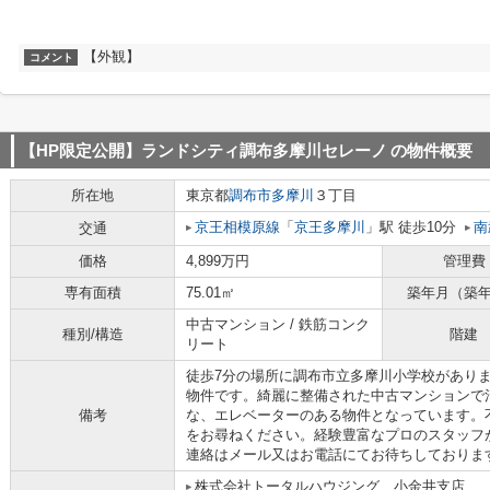
【外観】
コメント
【HP限定公開】ランドシティ調布多摩川セレーノ
の物件概要
所在地
東京都
調布市
多摩川
３丁目
京王相模原線
「
京王多摩川
」駅 徒歩10分
南
交通
価格
4,899万円
管理費
専有面積
75.01㎡
築年月（築
中古マンション / 鉄筋コンク
種別/構造
階建
リート
徒歩7分の場所に調布市立多摩川小学校がありま
物件です。綺麗に整備された中古マンションで
備考
な、エレベーターのある物件となっています。
をお尋ねください。経験豊富なプロのスタッフ
連絡はメール又はお電話にてお待ちしておりま
株式会社トータルハウジング 小金井支店