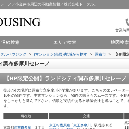
【HP限定公開】ランドシティ調布多摩川セレーノ／小金井市周辺の不動産情報／株式会社トータルハウジング
営業時間：
ータルハウジング
>
(マンション(売買))地域から探す
>
調布市
>
【HP限
ィ調布多摩川セレーノ
【HP限定公開】ランドシティ調布多摩川セレーノ
徒歩7分の場所に調布市立多摩川小学校があります。こちらのエレベータ
10分の物件です。中古マンションなら、物件の購入もスムーズです。不動
をしっかりと選んで下さい。信頼と実績のある不動産会社を選ぶことで、
す。
所在地
交通
築
京王相模原線
「
京王多摩川
」駅 徒歩10分
東京都
調布市
多摩川
３丁目
1