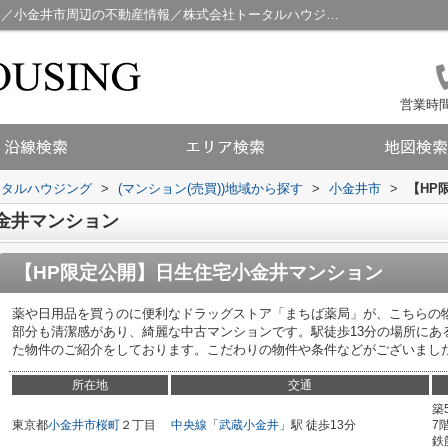
【HP限定公開】日生住宅小金井マンション／小金井市周辺の不動産情報／株式会社トータルハウジング
営業時間：
ータルハウジング
>
(マンション(売買))地域から探す
>
小金井市
>
【HP
金井マンション
【HP限定公開】日生住宅小金井マンション
薬や日用品を買うのに便利なドラッグストア「まちば薬局」が、こちらの物
部分も清潔感があり、綺麗な中古マンションです。駅徒歩13分の場所にあ
た物件のご紹介をしております。こだわりの物件や条件などがございまし
所在地
交通
築
東京都
小金井市
桜町
２丁目
中央線
「
武蔵小金井
」駅 徒歩13分
7
鉄