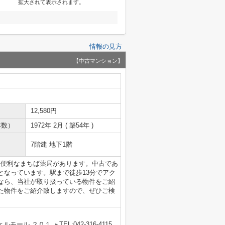
拡大されて表示されます。
情報の見方
【中古マンション】
12,580円
年数）
1972年 2月 ( 築54年 )
7階建 地下1階
に便利なまちば薬局があります。中古であ
となっています。駅まで徒歩13分でアク
なら、当社が取り扱っている物件をご紹
た物件をご紹介致しますので、ぜひご検
ェルモール ２０１
TEL:042-316-4115