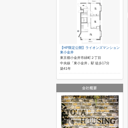
【HP限定公開】ライオンズマンション
東小金井
東京都小金井市緑町２丁目
中央線「東小金井」駅 徒歩17分
築41年