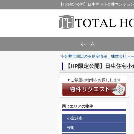
小金井市周辺の不動産情報｜株式会社ト
【HP限定公開】日生住宅小
▼ご希望の物件をお探しします
同じエリアの物件
小金井市
桜町