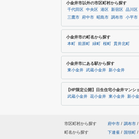
小金井市以外の市区町村から探す
千代田区
中央区
港区
新宿区
品川区
三鷹市
府中市
昭島市
調布市
小平市
小金井市の町名から探す
本町
前原町
緑町
桜町
貫井北町
小金井市にある駅から探す
東小金井
武蔵小金井
新小金井
【HP限定公開】日生住宅小金井マンシ
武蔵小金井
花小金井
東小金井
新小
市区町村から探す
府中市
/
調布市
/
町名から探す
下連雀
/
国領町
/