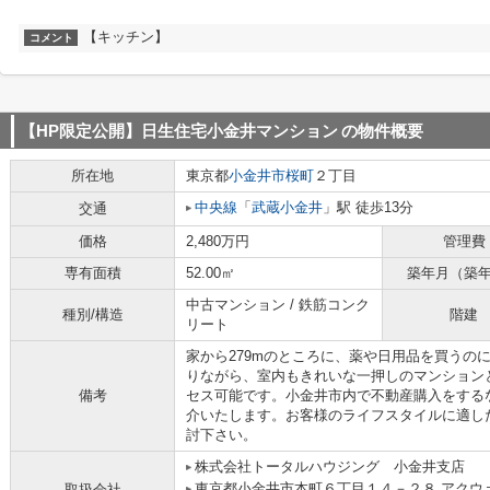
【キッチン】
コメント
【HP限定公開】日生住宅小金井マンション
の物件概要
所在地
東京都
小金井市
桜町
２丁目
中央線
「
武蔵小金井
」駅 徒歩13分
交通
価格
2,480万円
管理費
専有面積
52.00㎡
築年月（築
中古マンション / 鉄筋コンク
種別/構造
階建
リート
家から279mのところに、薬や日用品を買うの
りながら、室内もきれいな一押しのマンション
備考
セス可能です。小金井市内で不動産購入をする
介いたします。お客様のライフスタイルに適し
討下さい。
株式会社トータルハウジング 小金井支店
東京都小金井市本町６丁目１４－２８ アクウ
取扱会社