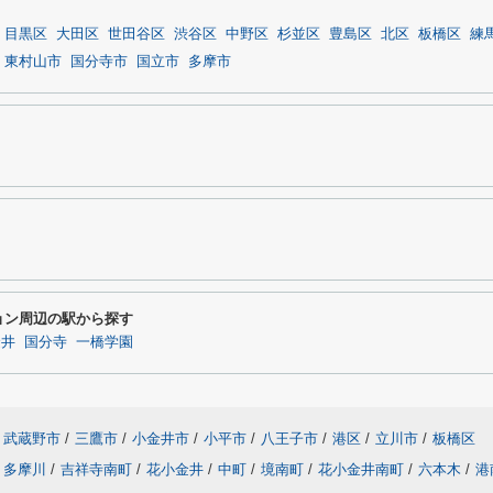
目黒区
大田区
世田谷区
渋谷区
中野区
杉並区
豊島区
北区
板橋区
練
東村山市
国分寺市
国立市
多摩市
ョン周辺の駅から探す
金井
国分寺
一橋学園
武蔵野市
/
三鷹市
/
小金井市
/
小平市
/
八王子市
/
港区
/
立川市
/
板橋区
多摩川
/
吉祥寺南町
/
花小金井
/
中町
/
境南町
/
花小金井南町
/
六本木
/
港