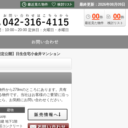
最終更新：2026年08月09日
00
00
件
件
最近見た物件
検討リスト
10:00～20:00
定休日：火曜日・水曜日
限定公開】日生住宅小金井マンション
件から279mのところにあります。共有
る物件です。当社はお客様のご要望に沿っ
たら、お気軽にお問い合わせください。
建物
販売情報へ
54年
階建 地下1階
筋コンクリート