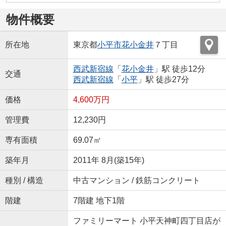
物件概要
所在地
東京都
小平市
花小金井
７丁目
西武新宿線
「
花小金井
」駅 徒歩12分
交通
西武新宿線
「
小平
」駅 徒歩27分
価格
4,600万円
管理費
12,230円
専有面積
69.07㎡
築年月
2011年 8月(築15年)
種別 / 構造
中古マンション / 鉄筋コンクリート
階建
7階建 地下1階
ファミリーマート 小平天神町四丁目店が