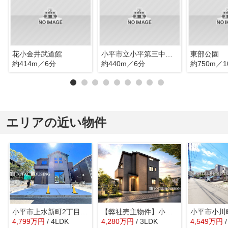
花小金井武道館
小平市立小平第三中学校
東部公園
約414m／6分
約440m／6分
約750m／1
エリアの近い物件
小平市上水新町2丁目 新築分譲住宅 全1棟
【弊社売主物件】小平市小川東町5丁目 新築戸建 全1棟
4,799
万
円
/ 4LDK
4,280
万
円
/ 3LDK
4,549
万
円