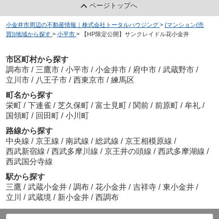
ページトップへ
小金井市周辺の不動産情報｜株式会社トータルハウジング
>
(マンション(売
買))地域から探す
>
小平市
>
【HP限定公開】サンクレイドル花小金井
市区町村から探す
調布市
/
三鷹市
/
小平市
/
小金井市
/
府中市
/
武蔵野市
/
立川市
/
八王子市
/
西東京市
/
練馬区
町名から探す
栄町
/
下連雀
/
芝久保町
/
富士見町
/
関前
/
前原町
/
牟礼
/
国領町
/
回田町
/
小川町
路線から探す
中央線
/
京王線
/
南武線
/
総武線
/
京王相模原線
/
西武新宿線
/
西武多摩川線
/
京王井の頭線
/
西武多摩湖線
/
西武国分寺線
駅から探す
三鷹
/
武蔵小金井
/
調布
/
花小金井
/
吉祥寺
/
東小金井
/
立川
/
武蔵境
/
新小金井
/
西調布