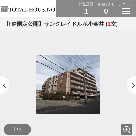
閲覧履歴
お気に入り
メニュー
1
0
【HP限定公開】サンクレイドル花小金井 (
1
室)
1 / 4