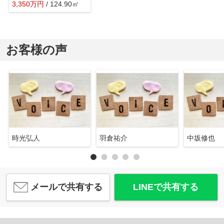
3,350
万
円
/ 124.90㎡
お客様の声
時光弘人
羽倉祐介
中坂修也
メールで共有する
LINEで共有する