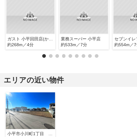
ガスト 小平回田店(から好し取扱店)
業務スーパー 小平店
約268m／4分
約533m／7分
約554m／
エリアの近い物件
小平市小川町1丁目 売地 全5区画