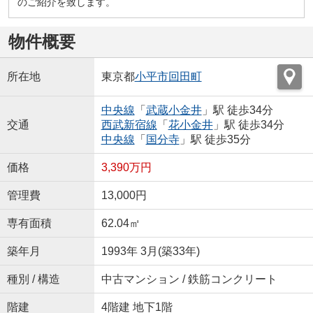
のご紹介を致します。
物件概要
所在地
東京都
小平市
回田町
中央線
「
武蔵小金井
」駅 徒歩34分
交通
西武新宿線
「
花小金井
」駅 徒歩34分
中央線
「
国分寺
」駅 徒歩35分
価格
3,390万円
管理費
13,000円
専有面積
62.04㎡
築年月
1993年 3月(築33年)
種別 / 構造
中古マンション / 鉄筋コンクリート
階建
4階建 地下1階