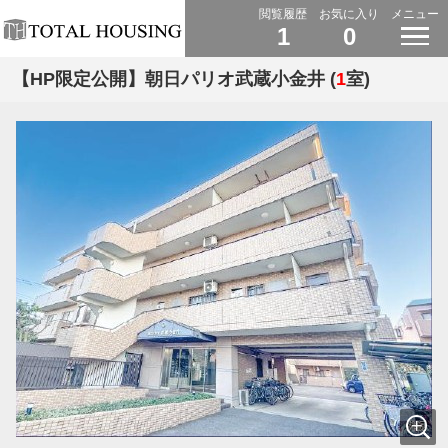
閲覧履歴
お気に入り
メニュー
1
0
【HP限定公開】朝日パリオ武蔵小金井 (
1
室)