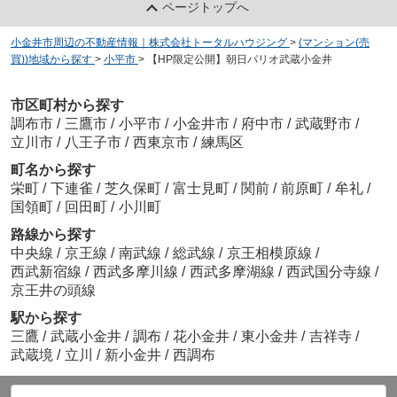
ページトップへ
小金井市周辺の不動産情報｜株式会社トータルハウジング
>
(マンション(売
買))地域から探す
>
小平市
>
【HP限定公開】朝日パリオ武蔵小金井
市区町村から探す
調布市
/
三鷹市
/
小平市
/
小金井市
/
府中市
/
武蔵野市
/
立川市
/
八王子市
/
西東京市
/
練馬区
町名から探す
栄町
/
下連雀
/
芝久保町
/
富士見町
/
関前
/
前原町
/
牟礼
/
国領町
/
回田町
/
小川町
路線から探す
中央線
/
京王線
/
南武線
/
総武線
/
京王相模原線
/
西武新宿線
/
西武多摩川線
/
西武多摩湖線
/
西武国分寺線
/
京王井の頭線
駅から探す
三鷹
/
武蔵小金井
/
調布
/
花小金井
/
東小金井
/
吉祥寺
/
武蔵境
/
立川
/
新小金井
/
西調布