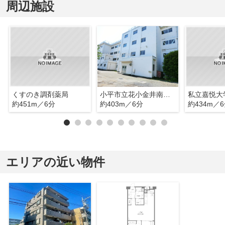
周辺施設
くすのき調剤薬局
小平市立花小金井南中学校
私立嘉悦大
約451m／6分
約403m／6分
約434m／
エリアの近い物件