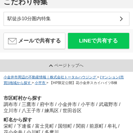
こだわり特集
駅徒歩10分圏内特集
メールで共有する
LINEで共有する
ページトップへ
小金井市周辺の不動産情報｜株式会社トータルハウジング
>
(マンション(売
買))地域から探す
>
小平市
>
【HP限定公開】花小金井スカイハイツB棟
市区町村から探す
調布市
/
三鷹市
/
府中市
/
小金井市
/
小平市
/
武蔵野市
/
立川市
/
八王子市
/
練馬区
/
世田谷区
町名から探す
栄町
/
下連雀
/
富士見町
/
国領町
/
関前
/
前原町
/
牟礼
/
花小金井
/
小川町
/
多摩川