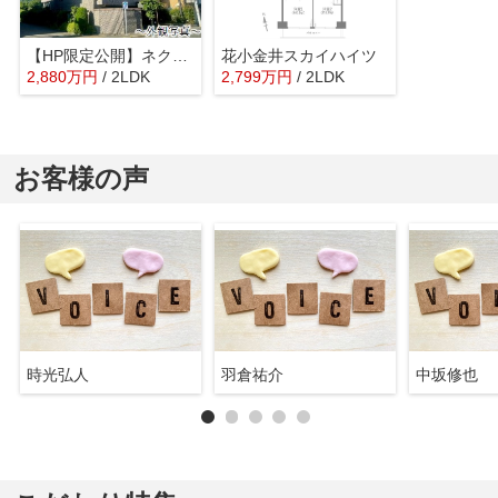
【HP限定公開】ネクステージ東大和
花小金井スカイハイツ
2,880
万
円
/ 2LDK
2,799
万
円
/ 2LDK
お客様の声
時光弘人
羽倉祐介
中坂修也