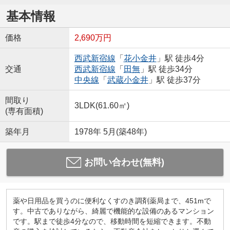
基本情報
価格
2,690万円
西武新宿線
「
花小金井
」駅 徒歩4分
交通
西武新宿線
「
田無
」駅 徒歩34分
中央線
「
武蔵小金井
」駅 徒歩37分
間取り
3LDK(61.60㎡)
(専有面積)
築年月
1978年 5月(築48年)
お問い合わせ(無料)
薬や日用品を買うのに便利なくすのき調剤薬局まで、451mで
す。中古でありながら、綺麗で機能的な設備のあるマンション
です。駅まで徒歩4分なので、移動時間を短縮できます。不動