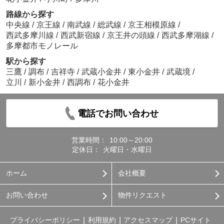
路線から探す
中央線
/
京王線
/
南武線
/
総武線
/
京王相模原線
/
西武多摩川線
/
西武新宿線
/
京王井の頭線
/
西武多摩湖線
/
多摩都市モノレール
駅から探す
三鷹
/
調布
/
吉祥寺
/
武蔵小金井
/
東小金井
/
武蔵境
/
立川
/
新小金井
/
西調布
/
花小金井
電話でお問い合わせ
営業時間：
10:00～20:00
定休日：
火曜日・水曜日
ホーム
会社概要
お問い合わせ
物件リクエスト
プライバシーポリシー
利用規約
アクセスマップ
PCサイト