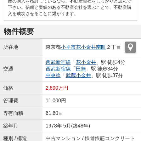
産の購入を検討しているなら、不動産会社をしっかりと選んで
下さい。信頼と実績のある不動産会社を選ぶことで、不動産購
入を成功させることに繋がります。
物件概要
所在地
東京都
小平市
花小金井南町
２丁目
西武新宿線
「
花小金井
」駅 徒歩4分
交通
西武新宿線
「
田無
」駅 徒歩34分
中央線
「
武蔵小金井
」駅 徒歩37分
価格
2,690万円
管理費
11,000円
専有面積
61.60㎡
築年月
1978年 5月(築48年)
種別 / 構造
中古マンション / 鉄骨鉄筋コンクリート