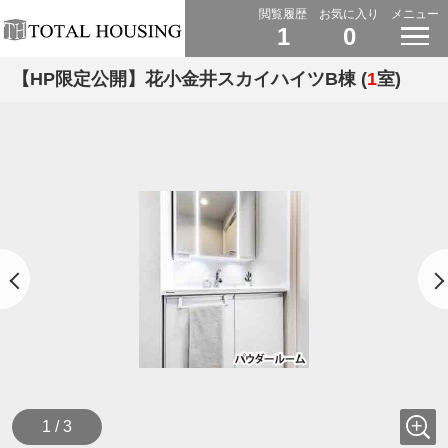
閲覧履歴
お気に入り
メニュー
1
0
【HP限定公開】花小金井スカイハイツB棟 (
1
室)
1 / 3