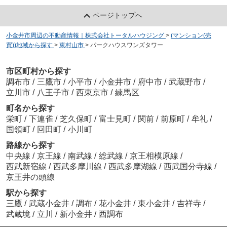
ページトップへ
小金井市周辺の不動産情報｜株式会社トータルハウジング
>
(マンション(売
買))地域から探す
>
東村山市
>
パークハウスワンズタワー
市区町村から探す
調布市
/
三鷹市
/
小平市
/
小金井市
/
府中市
/
武蔵野市
/
立川市
/
八王子市
/
西東京市
/
練馬区
町名から探す
栄町
/
下連雀
/
芝久保町
/
富士見町
/
関前
/
前原町
/
牟礼
/
国領町
/
回田町
/
小川町
路線から探す
中央線
/
京王線
/
南武線
/
総武線
/
京王相模原線
/
西武新宿線
/
西武多摩川線
/
西武多摩湖線
/
西武国分寺線
/
京王井の頭線
駅から探す
三鷹
/
武蔵小金井
/
調布
/
花小金井
/
東小金井
/
吉祥寺
/
武蔵境
/
立川
/
新小金井
/
西調布