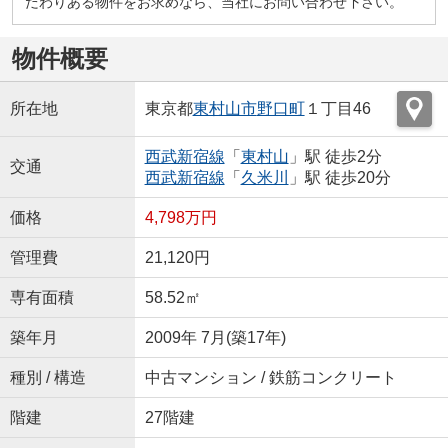
だわりある物件をお求めなら、当社にお問い合わせ下さい。
物件概要
所在地
東京都
東村山市
野口町
１丁目46
西武新宿線
「
東村山
」駅 徒歩2分
交通
西武新宿線
「
久米川
」駅 徒歩20分
価格
4,798万円
管理費
21,120円
専有面積
58.52㎡
築年月
2009年 7月(築17年)
種別 / 構造
中古マンション / 鉄筋コンクリート
階建
27階建