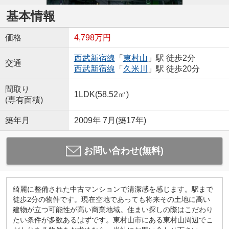
基本情報
価格
4,798万円
西武新宿線
「
東村山
」駅 徒歩2分
交通
西武新宿線
「
久米川
」駅 徒歩20分
間取り
1LDK(58.52㎡)
(専有面積)
築年月
2009年 7月(築17年)
お問い合わせ(無料)
綺麗に整備された中古マンションで清潔感を感じます。駅まで
徒歩2分の物件です。現在空地であっても将来その土地に高い
建物が立つ可能性が高い商業地域。住まい探しの際はこだわり
たい条件が多数あるはずです。東村山市にある東村山周辺でこ