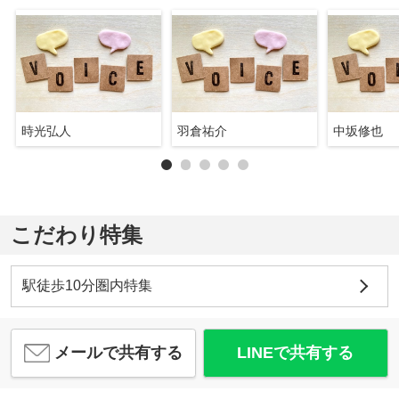
時光弘人
羽倉祐介
中坂修也
こだわり特集
駅徒歩10分圏内特集
メールで共有する
LINEで共有する