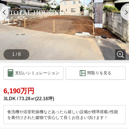
ます。
【ご案内の方法をお選びできます】
１：［武蔵小金井］駅徒歩1分 アクウェルモール内
の当店へご来店。
※アクウェルモールに提携駐車場がございます。
２：お客様宅へ車でお迎え。
３：最寄駅や現地等、ご希望の場所でのお待ち合わ
せ。
1 / 8
４：テレビ電話を使用したオンライン内覧。
支払いシミュレーション
間取りを見る
6,190万円
3LDK
73.28㎡(22.16坪)
食洗機や浴室乾燥機などあったら嬉しい設備が標準搭載♪性能
を裏付けされた建物で安心して長くお住まい頂けます！