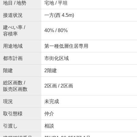
地目 / 地勢
宅地 / 平坦
接道状況
一方(西 4.5m)
建ぺい率 /
40% / 80%
容積率
用途地域
第一種低層住居専用
都市計画
市街化区域
階建
2階建
総区画数 /
2区画 / 2区画
販売区画数
現況
未完成
取引態様
仲介
引渡し
相談