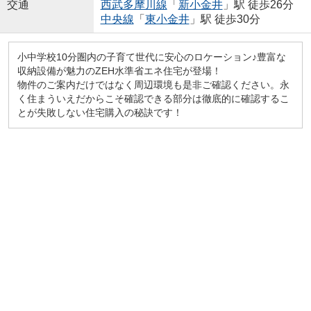
交通
西武多摩川線
「
新小金井
」駅 徒歩26分
中央線
「
東小金井
」駅 徒歩30分
小中学校10分圏内の子育て世代に安心のロケーション♪豊富な
収納設備が魅力のZEH水準省エネ住宅が登場！
物件のご案内だけではなく周辺環境も是非ご確認ください。永
く住まういえだからこそ確認できる部分は徹底的に確認するこ
とが失敗しない住宅購入の秘訣です！