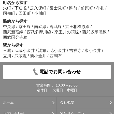
町名から探す
栄町
/
下連雀
/
芝久保町
/
富士見町
/
関前
/
前原町
/
牟礼
/
国領町
/
回田町
/
小川町
路線から探す
中央線
/
京王線
/
南武線
/
総武線
/
京王相模原線
/
西武新宿線
/
西武多摩川線
/
京王井の頭線
/
西武多摩湖線
/
西武国分寺線
駅から探す
三鷹
/
武蔵小金井
/
調布
/
花小金井
/
吉祥寺
/
東小金井
/
立川
/
武蔵境
/
新小金井
/
西調布
電話でお問い合わせ
営業時間：
10:00～20:00
定休日：
火曜日・水曜日
ホーム
会社概要
お問い合わせ
物件リクエスト