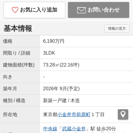
お気に入り追加
お問い合わせ
基本情報
情報の見方
価格
6,190万円
間取り / 詳細
3LDK
建物面積(坪数)
73.28㎡(22.16坪)
向き
-
築年月
2026年 9月(予定)
種別 / 構造
新築一戸建 / 木造
所在地
東京都
小金井市
前原町
１丁目
中央線
「
武蔵小金井
」駅 徒歩20分