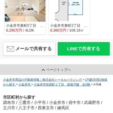
小金井市東町5丁目 新築戸建 全1棟
小金井市東町2丁目 売地 全1区画
6,290
万
円
/ 4LDK
6,380
万
円
/ 108.18㎡
メールで共有する
LINEで共有する
ページトップへ
小金井市周辺の不動産情報｜株式会社トータルハウジング
>
(戸建(売買))地域
から探す
>
小金井市
>
小金井市前原町１丁目 新築戸建 全2棟
>
A号棟
市区町村から探す
調布市
/
三鷹市
/
小平市
/
小金井市
/
府中市
/
武蔵野市
/
立川市
/
八王子市
/
西東京市
/
練馬区