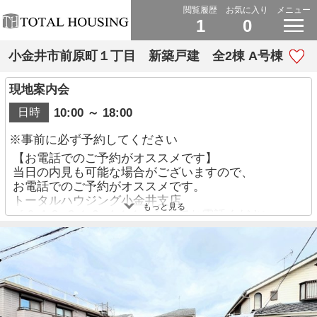
閲覧履歴
お気に入り
メニュー
1
0
小金井市前原町１丁目 新築戸建 全2棟 A号棟
現地案内会
10:00 ～ 18:00
日時
※事前に必ず予約してください
【お電話でのご予約がオススメです】
当日の内見も可能な場合がございますので、
お電話でのご予約がオススメです。
トータルハウジング小金井支店
もっと見る
［０４２-３１６-４１１５］までお電話ください。
その際には
１：弊社ホームページを見ていること
２：物件の住所
３：物件の価格
４：ご希望の日時
の４点をお伝えください。
※日時については、ご希望に添えない場合もござい