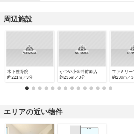
周辺施設
木下整骨院
かつや小金井前原店
約221m／3分
約235m／3分
約239m／
エリアの近い物件