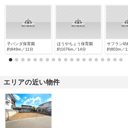
子パンダ保育園
ほうやちょう保育園
サフラン幼
約849m／11分
約1076m／14分
約803m／1
エリアの近い物件