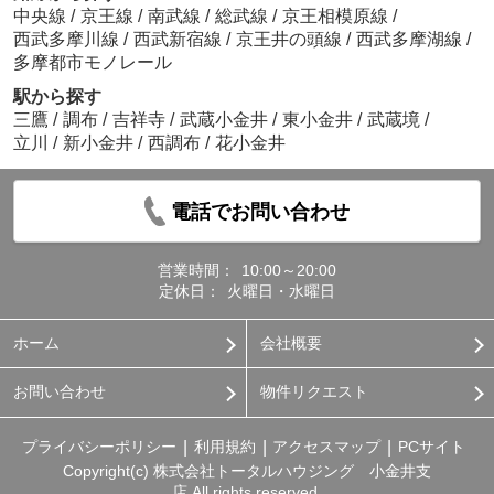
中央線
/
京王線
/
南武線
/
総武線
/
京王相模原線
/
西武多摩川線
/
西武新宿線
/
京王井の頭線
/
西武多摩湖線
/
多摩都市モノレール
駅から探す
三鷹
/
調布
/
吉祥寺
/
武蔵小金井
/
東小金井
/
武蔵境
/
立川
/
新小金井
/
西調布
/
花小金井
電話でお問い合わせ
営業時間：
10:00～20:00
定休日：
火曜日・水曜日
ホーム
会社概要
お問い合わせ
物件リクエスト
プライバシーポリシー
利用規約
アクセスマップ
PCサイト
Copyright(c) 株式会社トータルハウジング 小金井支
店 All rights reserved.