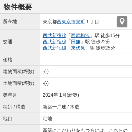
物件概要
所在地
東京都
西東京市
泉町
１丁目
西武新宿線
「
西武柳沢
」駅 徒歩15分
交通
西武新宿線
「
田無
」駅 徒歩22分
西武新宿線
「
東伏見
」駅 徒歩25分
価格
-
建物面積(坪数)
-(-)
土地面積(坪数)
-(-)
築年月
2024年 1月(新築)
種別 / 構造
新築一戸建 / 木造
地目
宅地
新築にこだわりをもつ方には、こちらの