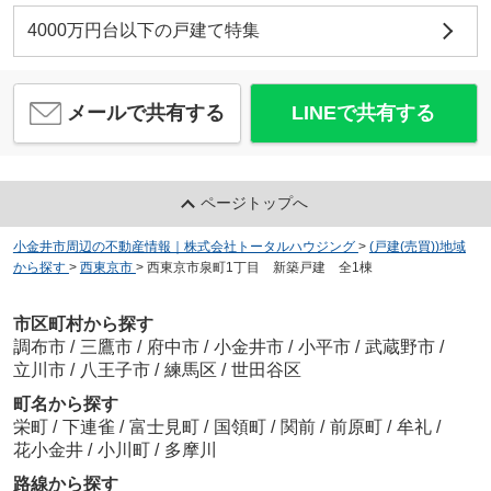
4000万円台以下の戸建て特集
メールで共有する
LINEで共有する
ページトップへ
小金井市周辺の不動産情報｜株式会社トータルハウジング
>
(戸建(売買))地域
から探す
>
西東京市
>
西東京市泉町1丁目 新築戸建 全1棟
市区町村から探す
調布市
/
三鷹市
/
府中市
/
小金井市
/
小平市
/
武蔵野市
/
立川市
/
八王子市
/
練馬区
/
世田谷区
町名から探す
栄町
/
下連雀
/
富士見町
/
国領町
/
関前
/
前原町
/
牟礼
/
花小金井
/
小川町
/
多摩川
路線から探す