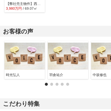
【弊社売主物件】西東京市南町2丁目 建築条件付き売地 全2区画
3,980
万
円
/ 69.07㎡
お客様の声
時光弘人
羽倉祐介
中坂修也
こだわり特集