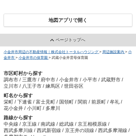
地図アプリで開く
ページトップへ
小金井市周辺の不動産情報｜株式会社トータルハウジング
>
周辺施設案内
>
小
金井市
>
小金井市の保育園
>
武蔵小金井雲母保育園
市区町村から探す
調布市
/
三鷹市
/
府中市
/
小金井市
/
小平市
/
武蔵野市
/
立川市
/
八王子市
/
練馬区
/
世田谷区
町名から探す
栄町
/
下連雀
/
富士見町
/
国領町
/
関前
/
前原町
/
牟礼
/
花小金井
/
小川町
/
多摩川
路線から探す
中央線
/
京王線
/
南武線
/
総武線
/
京王相模原線
/
西武多摩川線
/
西武新宿線
/
京王井の頭線
/
西武多摩湖線
/