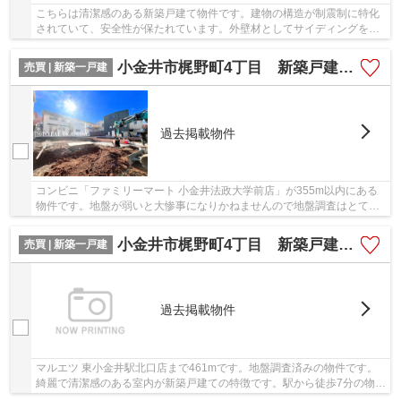
こちらは清潔感のある新築戸建て物件です。建物の構造が制震制に特化
されていて、安全性が保たれています。外壁材としてサイディングを使
用している物件です。駅から徒歩12分に位置す...
小金井市梶野町4丁目 新築戸建 全2棟
売買 | 新築一戸建
過去掲載物件
コンビニ「ファミリーマート 小金井法政大学前店」が355m以内にある
物件です。地盤が弱いと大惨事になりかねませんので地盤調査はとても
大切です。綺麗で清潔感のある室内が新築戸建て...
小金井市梶野町4丁目 新築戸建 全1棟
売買 | 新築一戸建
過去掲載物件
マルエツ 東小金井駅北口店まで461mです。地盤調査済みの物件です。
綺麗で清潔感のある室内が新築戸建ての特徴です。駅から徒歩7分の物件
です。当社スタッフが小金井市や中央線東小金...