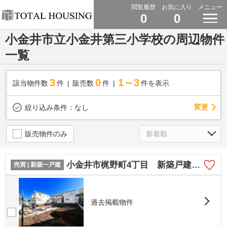
閲覧履歴
お気に入り
メニュー
0
0
小金井市立小金井第三小学校の周辺物件
一覧
3
0
1～3
該当物件数
件
販売数
件
件を表示
変更
絞り込み条件：
なし
販売物件のみ
小金井市梶野町4丁目 新築戸建 全2棟
売買 | 新築一戸建
過去掲載物件