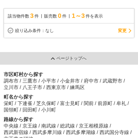
3
0
1～3
該当物件数
件
販売数
件
件を表示
変更
絞り込み条件：
なし
ページトップへ
市区町村から探す
調布市
/
三鷹市
/
小平市
/
小金井市
/
府中市
/
武蔵野市
/
立川市
/
八王子市
/
西東京市
/
練馬区
町名から探す
栄町
/
下連雀
/
芝久保町
/
富士見町
/
関前
/
前原町
/
牟礼
/
国領町
/
回田町
/
小川町
路線から探す
中央線
/
京王線
/
南武線
/
総武線
/
京王相模原線
/
西武新宿線
/
西武多摩川線
/
西武多摩湖線
/
西武国分寺線
/