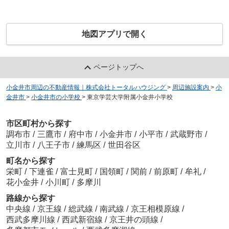
地図アプリで開く
ページトップへ
小金井市周辺の不動産情報｜株式会社トータルハウジング
>
周辺施設案内
>
小
金井市
>
小金井市の小学校
>
東京学芸大学附属小金井小学校
市区町村から探す
調布市
/
三鷹市
/
府中市
/
小金井市
/
小平市
/
武蔵野市
/
立川市
/
八王子市
/
練馬区
/
世田谷区
町名から探す
栄町
/
下連雀
/
富士見町
/
国領町
/
関前
/
前原町
/
牟礼
/
花小金井
/
小川町
/
多摩川
路線から探す
中央線
/
京王線
/
総武線
/
南武線
/
京王相模原線
/
西武多摩川線
/
西武新宿線
/
京王井の頭線
/