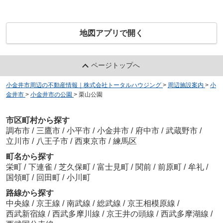
地図アプリで開く
ページトップへ
小金井市周辺の不動産情報｜株式会社トータルハウジング
>
周辺施設案内
>
小
金井市
>
小金井市の公園
>
栗山公園
市区町村から探す
調布市
/
三鷹市
/
小平市
/
小金井市
/
府中市
/
武蔵野市
/
立川市
/
八王子市
/
西東京市
/
練馬区
町名から探す
栄町
/
下連雀
/
芝久保町
/
富士見町
/
関前
/
前原町
/
牟礼
/
国領町
/
回田町
/
小川町
路線から探す
中央線
/
京王線
/
南武線
/
総武線
/
京王相模原線
/
西武新宿線
/
西武多摩川線
/
京王井の頭線
/
西武多摩湖線
/