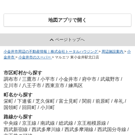
地図アプリで開く
ページトップへ
小金井市周辺の不動産情報｜株式会社トータルハウジング
>
周辺施設案内
>
小
金井市
>
小金井市のスーパー
>
マルエツ 東小金井駅北口店
市区町村から探す
調布市
/
三鷹市
/
小平市
/
小金井市
/
府中市
/
武蔵野市
/
立川市
/
八王子市
/
西東京市
/
練馬区
町名から探す
栄町
/
下連雀
/
芝久保町
/
富士見町
/
関前
/
前原町
/
牟礼
/
国領町
/
回田町
/
小川町
路線から探す
中央線
/
京王線
/
南武線
/
総武線
/
京王相模原線
/
西武新宿線
/
西武多摩川線
/
西武多摩湖線
/
西武国分寺線
/