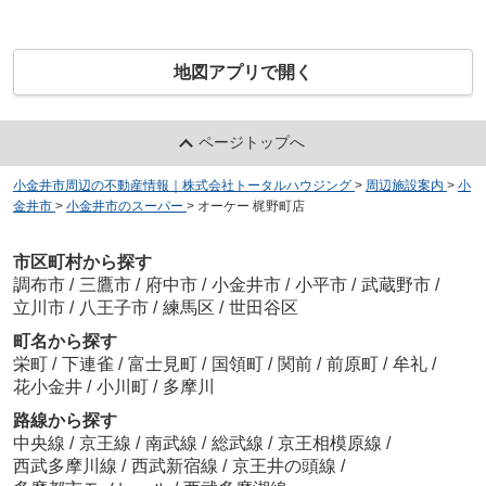
地図アプリで開く
ページトップへ
小金井市周辺の不動産情報｜株式会社トータルハウジング
>
周辺施設案内
>
小
金井市
>
小金井市のスーパー
>
オーケー 梶野町店
市区町村から探す
調布市
/
三鷹市
/
府中市
/
小金井市
/
小平市
/
武蔵野市
/
立川市
/
八王子市
/
練馬区
/
世田谷区
町名から探す
栄町
/
下連雀
/
富士見町
/
国領町
/
関前
/
前原町
/
牟礼
/
花小金井
/
小川町
/
多摩川
路線から探す
中央線
/
京王線
/
南武線
/
総武線
/
京王相模原線
/
西武多摩川線
/
西武新宿線
/
京王井の頭線
/