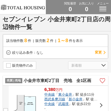
閲覧履歴
お気に入り
メニュー
0
0
セブンイレブン 小金井東町2丁目店の周
辺物件一覧
8
2
1～8
該当物件数
件
販売数
件
件を表示
変更
絞り込み条件：
なし
販売物件のみ
小金井市東町2丁目 売地 全1区画
売買 | 売地
6,380
万
円
中央線
「
東小金井
」駅 徒歩11分
西武多摩川線
「
新小金井
」駅 徒歩8分
中央線
「
武蔵境
」駅 徒歩22分
-