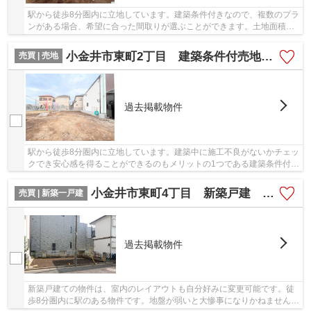
駅から徒歩8分圏内に立地しています。建築条件付きなので、複数のプラ
ンがある場合、希望に合った間取りが選ぶことができます。土地面積は
93.02㎡となっております。土地の購入をご検...
小金井市東町2丁目 建築条件付売地 全2区画
売買 | 売地
過去掲載物件
駅から徒歩8分圏内に立地しています。建築中に施工不良がないかチェッ
クでき安心感を得ることができるのもメリットの1つである建築条件付き
です。土地面積は93.83㎡となっています。こ...
小金井市東町4丁目 新築戸建 全1棟
売買 | 新築一戸建
過去掲載物件
新築戸建ての物件は、室内のレイアウトも自分好みに変更可能です。徒
歩8分圏内に駅のある物件です。地盤が弱いと大惨事になりかねませんの