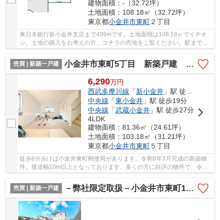
建物面積：-（32.72坪）
土地面積：108.18㎡（32.72坪）
東京都
小金井市
東町
２丁目
東日本銀行新小金井支店まで499mです。土地面積は108.18㎡でイチオ
シ。土地の購入をお考えの方、コチラの売地をご覧ください。駅まで徒
歩11分の場所に立地しています。不動産探しは地...
小金井市東町5丁目 新築戸建 全1棟
売買 | 新築一戸建
6,290
万
円
西武多摩川線
「
新小金井
」駅 徒歩12分
中央線
「
東小金井
」駅 徒歩19分
中央線
「
武蔵小金井
」駅 徒歩27分
4LDK
建物面積：81.36㎡（24.61坪）
土地面積：103.18㎡（31.21坪）
東京都
小金井市
東町
５丁目
徒歩6分歩けば小金井東町郵便局があります。令和8年3月完成の新築物
件。接道幅10m以上となっております。多くの方に好評の物件で、令和8
年3月築となっています。小金井市に特化した当...
－弊社限定取扱－小金井市東町1丁目 新築戸建 1号棟 【全2棟】
売買 | 新築一戸建