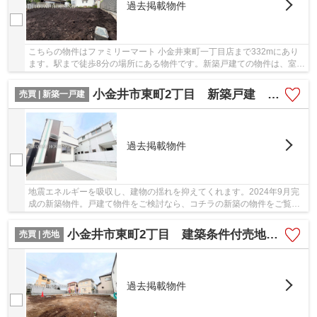
過去掲載物件
こちらの物件はファミリーマート 小金井東町一丁目店まで332mにあり
ます。駅まで徒歩8分の場所にある物件です。新築戸建ての物件は、室内
のレイアウトも自分好みに変更可能です。前面...
小金井市東町2丁目 新築戸建 全1棟
売買 | 新築一戸建
過去掲載物件
地震エネルギーを吸収し、建物の揺れを抑えてくれます。2024年9月完
成の新築物件。戸建て物件をご検討なら、コチラの新築の物件をご覧く
ださい。徒歩8分圏内に駅のある物件です。一戸...
小金井市東町2丁目 建築条件付売地 全2区画
売買 | 売地
過去掲載物件