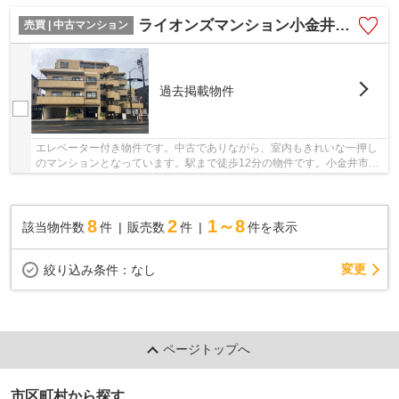
で地盤調査はとても大切です。充実した毎日を...
ライオンズマンション小金井３階
売買 | 中古マンション
過去掲載物件
エレベーター付き物件です。中古でありながら、室内もきれいな一押し
のマンションとなっています。駅まで徒歩12分の物件です。小金井市で
不動産をお探しなら、地域に密着した当社にお...
8
2
1～8
該当物件数
件
販売数
件
件を表示
変更
絞り込み条件：
なし
ページトップへ
市区町村から探す