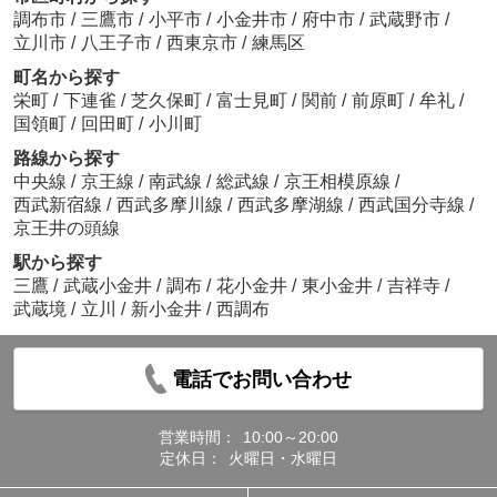
調布市
/
三鷹市
/
小平市
/
小金井市
/
府中市
/
武蔵野市
/
立川市
/
八王子市
/
西東京市
/
練馬区
町名から探す
栄町
/
下連雀
/
芝久保町
/
富士見町
/
関前
/
前原町
/
牟礼
/
国領町
/
回田町
/
小川町
路線から探す
中央線
/
京王線
/
南武線
/
総武線
/
京王相模原線
/
西武新宿線
/
西武多摩川線
/
西武多摩湖線
/
西武国分寺線
/
京王井の頭線
駅から探す
三鷹
/
武蔵小金井
/
調布
/
花小金井
/
東小金井
/
吉祥寺
/
武蔵境
/
立川
/
新小金井
/
西調布
電話でお問い合わせ
営業時間：
10:00～20:00
定休日：
火曜日・水曜日