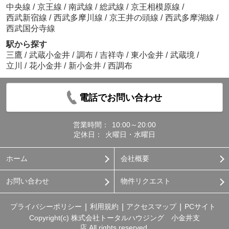
中央線
/
京王線
/
南武線
/
総武線
/
京王相模原線
/
西武新宿線
/
西武多摩川線
/
京王井の頭線
/
西武多摩湖線
/
西武国分寺線
駅から探す
三鷹
/
武蔵小金井
/
調布
/
吉祥寺
/
東小金井
/
武蔵境
/
立川
/
花小金井
/
新小金井
/
西調布
電話でお問い合わせ
営業時間：
10:00～20:00
定休日：
火曜日・水曜日
ホーム
会社概要
お問い合わせ
物件リクエスト
プライバシーポリシー
利用規約
アクセスマップ
PCサイト
Copyright(c) 株式会社トータルハウジング 小金井支
店 All rights reserved.