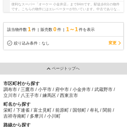
便利なスーパー「オーケー 小金井店」まで84mです。駅徒歩8分の物件
です。こちらの物件にはエレベーターが付いています。中古でありなが
ら、綺麗で機能的な設備のあるマンションです。...
1
0
1～1
該当物件数
件
販売数
件
件を表示
変更
絞り込み条件：
なし
ページトップへ
市区町村から探す
調布市
/
三鷹市
/
小平市
/
府中市
/
小金井市
/
武蔵野市
/
立川市
/
八王子市
/
練馬区
/
西東京市
町名から探す
栄町
/
下連雀
/
富士見町
/
前原町
/
国領町
/
牟礼
/
関前
/
吉祥寺南町
/
多摩川
/
小川町
路線から探す