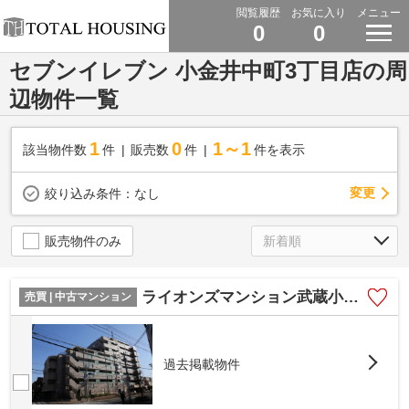
閲覧履歴
お気に入り
メニュー
0
0
セブンイレブン 小金井中町3丁目店の周
辺物件一覧
1
0
1～1
該当物件数
件
販売数
件
件を表示
変更
絞り込み条件：
なし
販売物件のみ
ライオンズマンション武蔵小金井南3階
売買 | 中古マンション
過去掲載物件