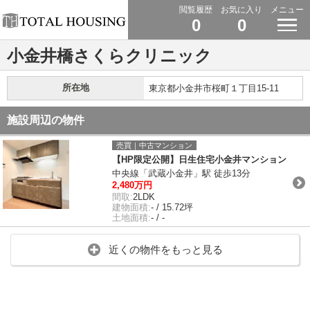
閲覧履歴
お気に入り
メニュー
0
0
小金井橋さくらクリニック
所在地
東京都小金井市桜町１丁目15-11
施設周辺の物件
売買｜中古マンション
【HP限定公開】日生住宅小金井マンション
中央線「武蔵小金井」駅 徒歩13分
2,480万円
間取:
2LDK
建物面積:
- / 15.72坪
土地面積:
- / -
近くの物件をもっと見る