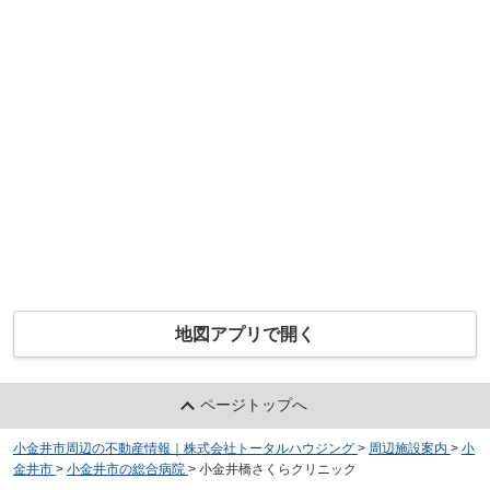
地図アプリで開く
ページトップへ
小金井市周辺の不動産情報｜株式会社トータルハウジング
>
周辺施設案内
>
小
金井市
>
小金井市の総合病院
>
小金井橋さくらクリニック