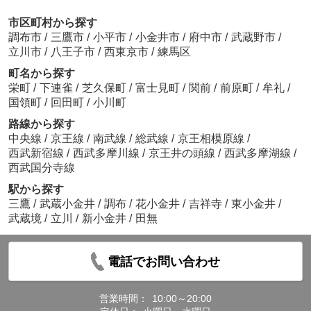
市区町村から探す
調布市
/
三鷹市
/
小平市
/
小金井市
/
府中市
/
武蔵野市
/
立川市
/
八王子市
/
西東京市
/
練馬区
町名から探す
栄町
/
下連雀
/
芝久保町
/
富士見町
/
関前
/
前原町
/
牟礼
/
国領町
/
回田町
/
小川町
路線から探す
中央線
/
京王線
/
南武線
/
総武線
/
京王相模原線
/
西武新宿線
/
西武多摩川線
/
京王井の頭線
/
西武多摩湖線
/
西武国分寺線
駅から探す
三鷹
/
武蔵小金井
/
調布
/
花小金井
/
吉祥寺
/
東小金井
/
武蔵境
/
立川
/
新小金井
/
田無
電話でお問い合わせ
営業時間：
10:00～20:00