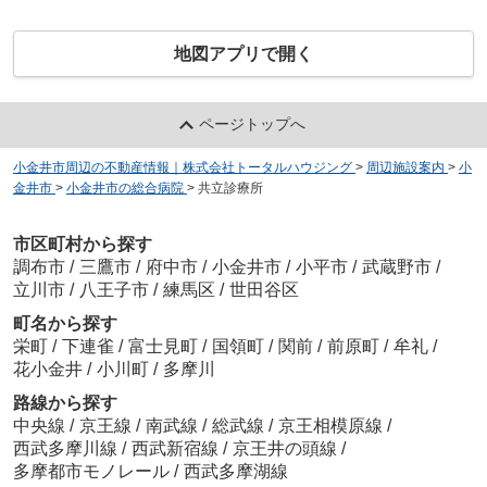
地図アプリで開く
ページトップへ
小金井市周辺の不動産情報｜株式会社トータルハウジング
>
周辺施設案内
>
小
金井市
>
小金井市の総合病院
>
共立診療所
市区町村から探す
調布市
/
三鷹市
/
府中市
/
小金井市
/
小平市
/
武蔵野市
/
立川市
/
八王子市
/
練馬区
/
世田谷区
町名から探す
栄町
/
下連雀
/
富士見町
/
国領町
/
関前
/
前原町
/
牟礼
/
花小金井
/
小川町
/
多摩川
路線から探す
中央線
/
京王線
/
南武線
/
総武線
/
京王相模原線
/
西武多摩川線
/
西武新宿線
/
京王井の頭線
/
多摩都市モノレール
/
西武多摩湖線