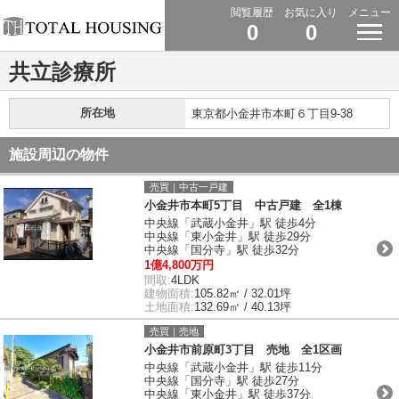
閲覧履歴
お気に入り
メニュー
0
0
共立診療所
所在地
東京都小金井市本町６丁目9-38
施設周辺の物件
売買｜中古一戸建
小金井市本町5丁目 中古戸建 全1棟
中央線「武蔵小金井」駅 徒歩4分
中央線「東小金井」駅 徒歩29分
中央線「国分寺」駅 徒歩32分
1億4,800万円
間取:
4LDK
建物面積:
105.82㎡ / 32.01坪
土地面積:
132.69㎡ / 40.13坪
売買｜売地
小金井市前原町3丁目 売地 全1区画
中央線「武蔵小金井」駅 徒歩11分
中央線「国分寺」駅 徒歩27分
中央線「東小金井」駅 徒歩37分