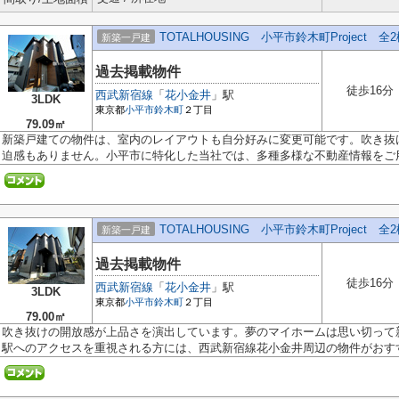
TOTALHOUSING 小平市鈴木町Project 全
新築一戸建
過去掲載物件
徒歩16分
西武新宿線
「
花小金井
」駅
3LDK
東京都
小平市
鈴木町
２丁目
79.09㎡
新築戸建ての物件は、室内のレイアウトも自分好みに変更可能です。吹き抜
迫感もありません。小平市に特化した当社では、多種多様な不動産情報をご用.
TOTALHOUSING 小平市鈴木町Project 全
新築一戸建
過去掲載物件
徒歩16分
西武新宿線
「
花小金井
」駅
3LDK
東京都
小平市
鈴木町
２丁目
79.00㎡
吹き抜けの開放感が上品さを演出しています。夢のマイホームは思い切って
駅へのアクセスを重視される方には、西武新宿線花小金井周辺の物件がおすす.