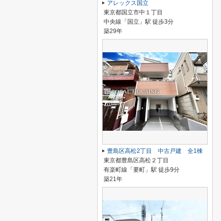
アレックス国立
東京都国立市中１丁目
中央線「国立」駅 徒歩3分
築29年
豊島区高松2丁目 中古戸建 全1棟
東京都豊島区高松２丁目
有楽町線「要町」駅 徒歩9分
築21年