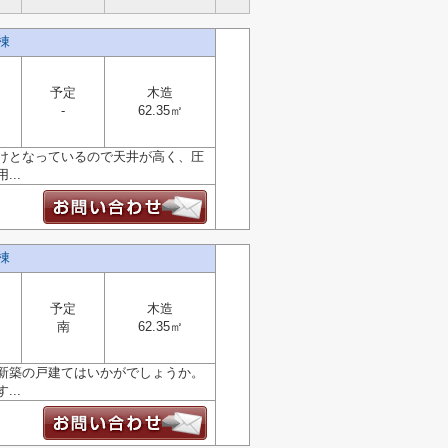
2棟
予定
木造
-
62.35㎡
けとなっているので天井が高く、圧
..
2棟
予定
木造
南
62.35㎡
新築の戸建てはいかがでしょうか。
..