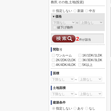
務所,その他,土地(投資)
指定しない
新築
中古
▼価格
～
値下げ物件
2
件が該当
間取り
ワンルーム
1K/1DK/1LDK
2K/2DK/2LDK
3K/3DK/3LDK
4K/4DK/4LDK
5K以上
面積
～
土地面積
～
建築条件
指定しない
あり
なし