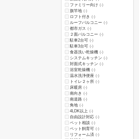
ファミリー向け
(-)
旗竿地
(-)
ロフト付き
(-)
ルーフバルコニー
(-)
都市ガス
(-)
２面バルコニー
(-)
駐車2台可
(-)
駐車3台可
(-)
食器洗い乾燥機
(-)
システムキッチン
(-)
対面式キッチン
(-)
浴室乾燥機
(-)
温水洗浄便座
(-)
トイレ２ヶ所
(-)
床暖房
(-)
南向き
(-)
南道路
(-)
角地
(-)
4LDK以上
(-)
自由設計対応
(-)
ペット相談
(-)
ペット飼育可
(-)
リフォーム済
(-)