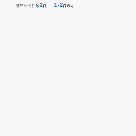
2
1-2
該当公開件数
件
件表示