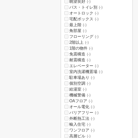
眺望良好
(-)
バス・トイレ別
(-)
オートロック
(-)
宅配ボックス
(-)
最上階
(-)
角部屋
(-)
フローリング
(-)
2階以上
(-)
1階の物件
(-)
免震構造
(-)
耐震構造
(-)
エレベーター
(-)
室内洗濯機置場
(-)
駐車場あり
(-)
個別空調
(-)
給湯室
(-)
機械警備
(-)
OAフロア
(-)
オール電化
(-)
バリアフリー
(-)
外断熱工法
(-)
輸入住宅
(-)
ワンフロア
(-)
高層ビル
(-)