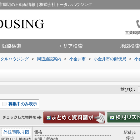
市周辺の不動産情報｜株式会社トータルハウジング
営業時間：
ータルハウジング
>
周辺施設案内
>
小金井市
>
小金井市の郵便局
>
小
並び順：
募集中のみ表示
外観
/
間取り図
価格
駅徒歩
停歩
交通 / 所在地
間取り/土地面積