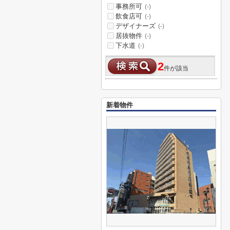
事務所可
(-)
飲食店可
(-)
デザイナーズ
(-)
居抜物件
(-)
下水道
(-)
2
件が該当
新着物件