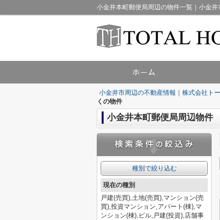
小金井本町郵便局周辺の物件一覧｜小金井
小金井市周辺の不動産情報｜株式会社ト
くの物件
小金井本町郵便局周辺物件
種別で絞り込む
現在の種別
戸建(売買),土地(売買),マンション(売
買),投資マンション,アパート(棟),マ
ンション(棟),ビル,戸建(投資),店舗事