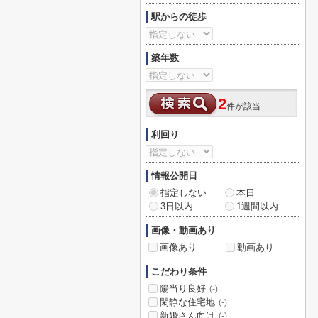
駅からの徒歩
築年数
2
件が該当
利回り
情報公開日
指定しない
本日
3日以内
1週間以内
画像・動画あり
画像あり
動画あり
こだわり条件
陽当り良好
(-)
閑静な住宅地
(-)
新婚さん向け
(-)