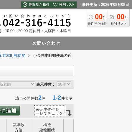
最終更新：2026年08月08日
00
00
件
件
最近見た物件
検討リスト
10:00～20:00
定休日：火曜日・水曜日
金井本町郵便局
>
小金井本町郵便局の近
表示件数：
2
1-2
該当公開件数
件
件表示
表示中物件を
一括でチェック
築年数
構造
方位
建物面積