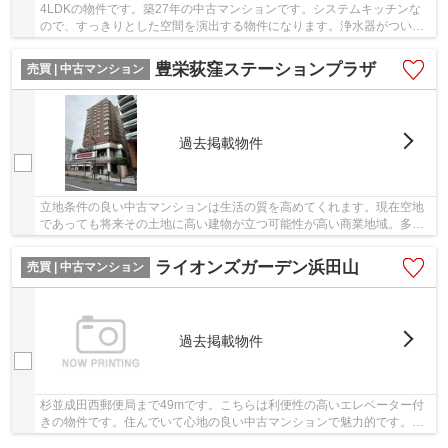
4LDKの物件です。築27年の中古マンションです。システムキッチンな
ので、すっきりとした空間を演出する物件になります。浄水器がついて
いるので、ご家族がいる方にも衛生面で安心でき...
豊栄荻窪ステーションプラザ
売買 | 中古マンション
過去掲載物件
立地条件の良い中古マンションは生活の質を高めてくれます。現在空地
であっても将来その土地に高い建物が立つ可能性が高い商業地域。多く
の方に好評の、駅から徒歩2分に位置する物件で...
ライオンズガーデン浜田山
売買 | 中古マンション
過去掲載物件
杉並成田西郵便局まで49mです。こちらは利便性の高いエレベーター付
きの物件です。住んでいて心地の良い中古マンションで魅力的です。不
動産のことで当社にご要望やご不明な点などがあ...