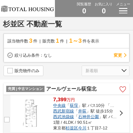
閲覧履歴
お気に入り
メニュー
0
0
杉並区 不動産一覧
3
1
1～3
該当物件数
件
販売数
件
件を表示
変更
絞り込み条件：
なし
販売物件のみ
アールヴェール荻窪北
売買 | 中古マンション
7,399
万
円
中央線
「
荻窪
」駅 バス10分 「法務局杉並出張所」 停歩3分
西武新宿線
「
井荻
」駅 徒歩15分
西武池袋線
「
石神井公園
」駅 バス19分 「清水二丁目」 停歩5分
1階 / 4LDK / 90.51㎡
東京都
杉並区
今川
１丁目7-12