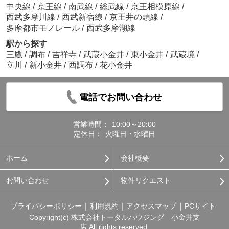
中央線
/
京王線
/
南武線
/
総武線
/
京王相模原線
/
西武多摩川線
/
西武新宿線
/
京王井の頭線
/
多摩都市モノレール
/
西武多摩湖線
駅から探す
三鷹
/
調布
/
吉祥寺
/
武蔵小金井
/
東小金井
/
武蔵境
/
立川
/
新小金井
/
西調布
/
花小金井
電話でお問い合わせ
営業時間：
10:00～20:00
定休日：
火曜日・水曜日
ホーム
会社概要
お問い合わせ
物件リクエスト
プライバシーポリシー
利用規約
アクセスマップ
PCサイト
Copyright(c) 株式会社トータルハウジング 小金井支
店 All rights reserved.