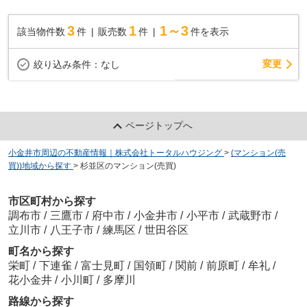
3
1
1～3
該当物件数
件
販売数
件
件を表示
変更
絞り込み条件：
なし
ページトップへ
小金井市周辺の不動産情報｜株式会社トータルハウジング
>
(マンション(売
買))地域から探す
>
杉並区のマンション(売買)
市区町村から探す
調布市
/
三鷹市
/
府中市
/
小金井市
/
小平市
/
武蔵野市
/
立川市
/
八王子市
/
練馬区
/
世田谷区
町名から探す
栄町
/
下連雀
/
富士見町
/
国領町
/
関前
/
前原町
/
牟礼
/
花小金井
/
小川町
/
多摩川
路線から探す