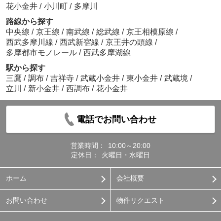
花小金井
/
小川町
/
多摩川
路線から探す
中央線
/
京王線
/
南武線
/
総武線
/
京王相模原線
/
西武多摩川線
/
西武新宿線
/
京王井の頭線
/
多摩都市モノレール
/
西武多摩湖線
駅から探す
三鷹
/
調布
/
吉祥寺
/
武蔵小金井
/
東小金井
/
武蔵境
/
立川
/
新小金井
/
西調布
/
花小金井
電話でお問い合わせ
営業時間：
10:00～20:00
定休日：
火曜日・水曜日
ホーム
会社概要
お問い合わせ
物件リクエスト