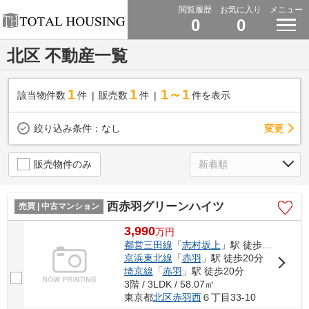
閲覧履歴
お気に入り
メニュー
0
0
北区 不動産一覧
1
1
1～1
該当物件数
件
販売数
件
件を表示
変更
絞り込み条件：
なし
販売物件のみ
西赤羽グリーンハイツ
売買 | 中古マンション
3,990
万
円
都営三田線
「
志村坂上
」駅 徒歩16分
京浜東北線
「
赤羽
」駅 徒歩20分
埼京線
「
赤羽
」駅 徒歩20分
3階 / 3LDK / 58.07㎡
東京都
北区
赤羽西
６丁目33-10