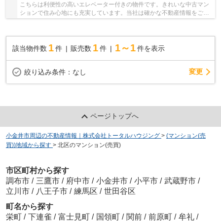
こちらは利便性の高いエレベーター付きの物件です。きれいな中古マン
ションで住み心地にも充実しています。当社は確かな不動産情報をご提
供しております。こだわりやご要望などがあれ...
1
1
1～1
該当物件数
件
販売数
件
件を表示
変更
絞り込み条件：
なし
ページトップへ
小金井市周辺の不動産情報｜株式会社トータルハウジング
>
(マンション(売
買))地域から探す
>
北区のマンション(売買)
市区町村から探す
調布市
/
三鷹市
/
府中市
/
小金井市
/
小平市
/
武蔵野市
/
立川市
/
八王子市
/
練馬区
/
世田谷区
町名から探す
栄町
/
下連雀
/
富士見町
/
国領町
/
関前
/
前原町
/
牟礼
/