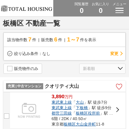
閲覧履歴
お気に入り
メニュー
0
0
板橋区 不動産一覧
7
6
1～7
該当物件数
件
販売数
件
件を表示
変更
絞り込み条件：
なし
販売物件のみ
クオリティ大山
売買 | 中古マンション
3,890
万
円
東武東上線
「
大山
」駅 徒歩7分
東武東上線
「
下板橋
」駅 徒歩9分
都営三田線
「
板橋区役所前
」駅 徒歩9分
6階 / 2DK / 40.50㎡
東京都
板橋区
大山金井町
11-8