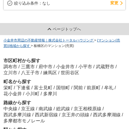
変更
絞り込み条件：
なし
ページトップへ
小金井市周辺の不動産情報｜株式会社トータルハウジング
>
(マンション(売
買))地域から探す
>
板橋区のマンション(売買)
市区町村から探す
調布市
/
三鷹市
/
府中市
/
小金井市
/
小平市
/
武蔵野市
/
立川市
/
八王子市
/
練馬区
/
世田谷区
町名から探す
栄町
/
下連雀
/
富士見町
/
国領町
/
関前
/
前原町
/
牟礼
/
花小金井
/
小川町
/
多摩川
路線から探す
中央線
/
京王線
/
南武線
/
総武線
/
京王相模原線
/
西武多摩川線
/
西武新宿線
/
京王井の頭線
/
西武多摩湖線
/
多摩都市モノレール