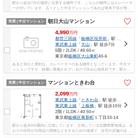
駅から徒歩7分の場所に位置する物件です。こちらの物件にはエレベータ
ーが付いています。広々とした中古マンションであれば将来子供が増え
ても安心です。板橋区で住まい探しをするなら...
朝日大山マンション
売買 | 中古マンション
4,990
万
円
都営三田線
「
板橋区役所前
」駅 徒歩4分
東武東上線
「
大山
」駅 徒歩7分
5階 / 2LDK / 48.60㎡
東京都
板橋区
大山東町
40-6
あると何かと便利な、エレベーターのある物件となっています。中古マ
ンションですが、綺麗に整備されているので住み心地良好です。駅から
物件まで徒歩4分です。初めて訪れる街で暮らす...
マンションときわ台
売買 | 中古マンション
2,099
万
円
東武東上線
「
ときわ台
」駅 徒歩9分
東武東上線
「
上板橋
」駅 徒歩10分
2階 / 1LDK / 40.50㎡
東京都
板橋区
東新町
１丁目33-14
駅から徒歩9分圏内に立地しています。立地している近隣商業地域は、ま
わりの住民が日用品の買物などをするための地域で、住宅や店舗のほか
に小規模の工場も建てることのできる地域です...