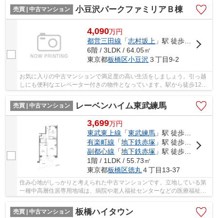
小豆沢パークファミリアＢ棟
売買 | 中古マンション
4,090
万
円
都営三田線
「
志村坂上
」駅 徒歩12分
6階 / 3LDK / 64.05㎡
東京都
板橋区
小豆沢
３丁目9-2
お気に入りの中古マンションで満足度の高い生活をしましょう。引っ越
しにも便利なエレベーター付きの物件となっています。駅から徒歩12分
の物件はいかがですか。板橋区で新居を手に入...
レーベンハイム東武練馬
売買 | 中古マンション
3,699
万
円
東武東上線
「
東武練馬
」駅 徒歩11分
有楽町線
「
地下鉄赤塚
」駅 徒歩14分
副都心線
「
地下鉄赤塚
」駅 徒歩14分
1階 / 1LDK / 55.73㎡
東京都
板橋区
徳丸
４丁目13-37
住み心地がしっかりと考えられた中古マンションです。立地している第
一種中高層住居専用地域は、病院や老人福祉センターなどの医療福祉施
設も建てることができます。駅徒歩11分の場所...
板橋ハイタウン
売買 | 中古マンション