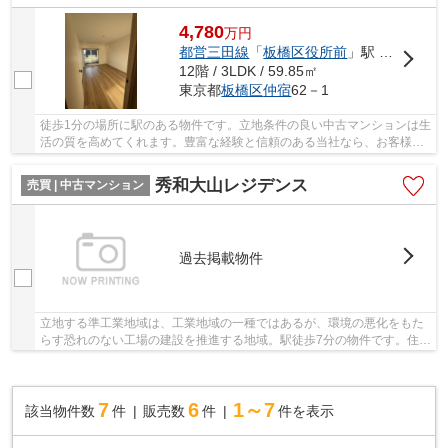
4,780
万
円
都営三田線
「
板橋区役所前
」駅 徒歩1分
12階 / 3LDK / 59.85㎡
東京都
板橋区
仲宿
62－1
徒歩1分の場所に駅のある物件です。立地条件の良い中古マンションは生
活の質を高めてくれます。豊富な経験と信頼のある当社なら、お客様が
希望される条件に適した物件をご紹介致します...
秀和大山レジデンス
売買 | 中古マンション
過去掲載物件
立地する準工業地域は、工業地域の一種ではあるが、環境の悪化をもた
らす恐れのない工場の建設を推進する地域。駅徒歩7分の物件です。住ん
でいて心地の良い中古マンションで魅力的です...
7
6
1～7
該当物件数
件
販売数
件
件を表示