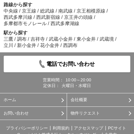
路線から探す
中央線
/
京王線
/
総武線
/
南武線
/
京王相模原線
/
西武多摩川線
/
西武新宿線
/
京王井の頭線
/
多摩都市モノレール
/
西武多摩湖線
駅から探す
三鷹
/
調布
/
吉祥寺
/
武蔵小金井
/
東小金井
/
武蔵境
/
立川
/
新小金井
/
花小金井
/
西調布
電話でお問い合わせ
営業時間：
10:00～20:00
定休日：
火曜日・水曜日
ホーム
会社概要
お問い合わせ
物件リクエスト
プライバシーポリシー
利用規約
アクセスマップ
PCサイト