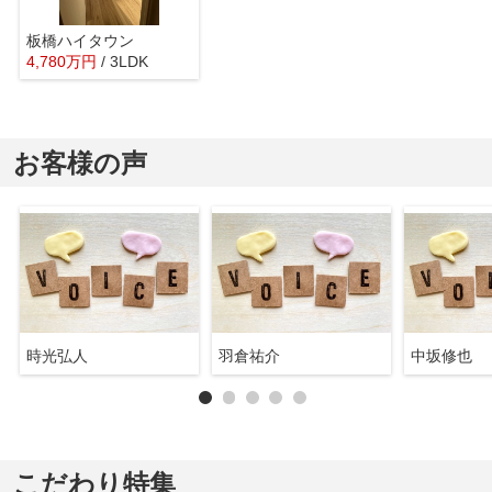
板橋ハイタウン
4,780
万
円
/ 3LDK
お客様の声
時光弘人
羽倉祐介
中坂修也
こだわり特集