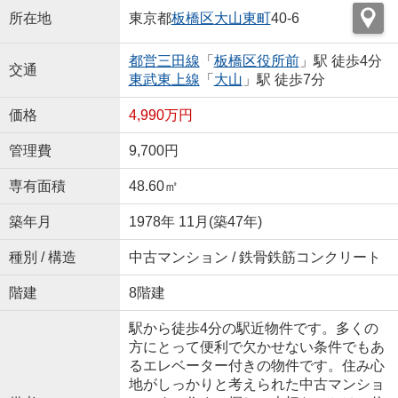
所在地
東京都
板橋区
大山東町
40-6
都営三田線
「
板橋区役所前
」駅 徒歩4分
交通
東武東上線
「
大山
」駅 徒歩7分
価格
4,990万円
管理費
9,700円
専有面積
48.60㎡
築年月
1978年 11月(築47年)
種別 / 構造
中古マンション / 鉄骨鉄筋コンクリート
階建
8階建
駅から徒歩4分の駅近物件です。多くの
方にとって便利で欠かせない条件でもあ
るエレベーター付きの物件です。住み心
地がしっかりと考えられた中古マンショ