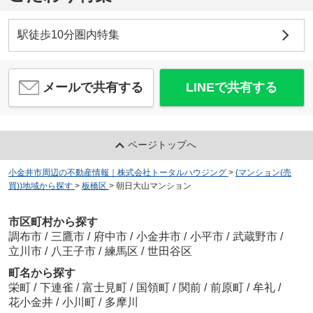
駅徒歩10分圏内特集
メールで共有する
LINEで共有する
ページトップへ
小金井市周辺の不動産情報｜株式会社トータルハウジング
>
(マンション(売
買))地域から探す
>
板橋区
>
朝日大山マンション
市区町村から探す
調布市
/
三鷹市
/
府中市
/
小金井市
/
小平市
/
武蔵野市
/
立川市
/
八王子市
/
練馬区
/
世田谷区
町名から探す
栄町
/
下連雀
/
富士見町
/
国領町
/
関前
/
前原町
/
牟礼
/
花小金井
/
小川町
/
多摩川