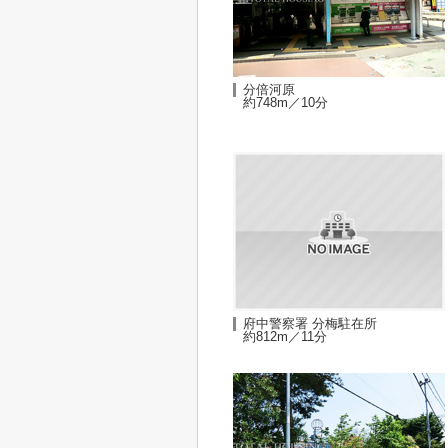
分倍河原
約748m／10分
府中警察署 分梅駐在所
約812m／11分