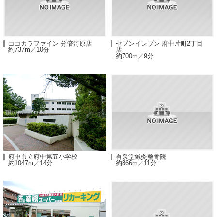
ココカラファイン 分倍河原店
セブンイレブン 府中片町2丁目
約737m／10分
店
約700m／9分
府中市立府中第五小学校
有泉堂鍼灸整骨院
約1047m／14分
約866m／11分