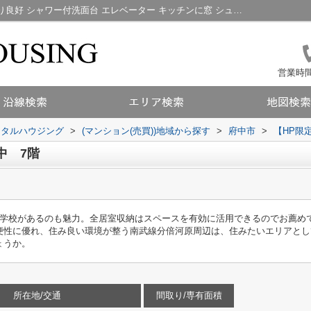
【HP限定公開】クレール府中 7階｜陽当り良好 シャワー付洗面台 エレベーター キッチンに窓 シューズボックス｜小金井市周辺の不動産情報｜株式会社トータルハウジング
営業時間：
ータルハウジング
>
(マンション(売買))地域から探す
>
府中市
>
【HP限
中 7階
中学校があるのも魅力。全居室収納はスペースを有効に活用できるのでお薦め
便性に優れ、住み良い環境が整う南武線分倍河原周辺は、住みたいエリアとし
ょうか。
所在地/交通
間取り/専有面積