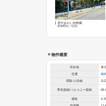
府中あおい幼稚園
約945m／12分
物件概要
所在地
東
交通
南
間取り/詳細
2L
専有面積/バルコニー面積
68.
価格
4,
管理費
12