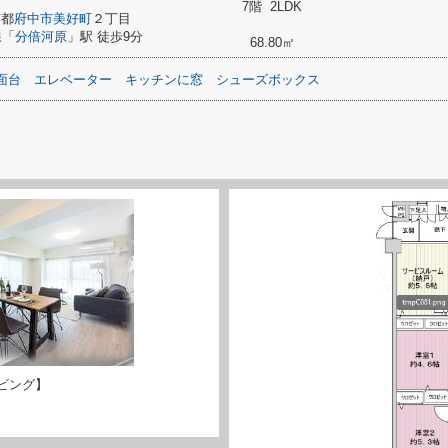
7階 2LDK
京都
府中市
美好町
２丁目
線
「
分倍河原
」駅 徒歩9分
68.80㎡
面台
エレベーター
キッチンに窓
シューズボックス
ビング】