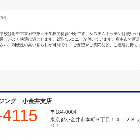
力部
学校は府中市立府中第五小学校で徒歩14分です。システムキッチンは使いや
通しがよく快適に過ごせます。2面バルコニーが付いています。府中市で新
さい。利便性の高い暮らしが可能です。ご要望やご質問など、ご連絡お待ち
ジング 小金井支店
-4115
〒184-0004
東京都小金井市本町６丁目１４－２８ 
０１