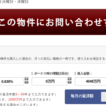
定休日:火曜日・水曜日
の物件を購入した場合の、月々の支払い価格の一例です。借り入れを保証する
ボーナス時の増額(1回分)
借入金額：
※返済年数
5～50
年まで入力できます）
毎月の返済額
ます。
1000万円
まで入力できます）
生する場合がございます）