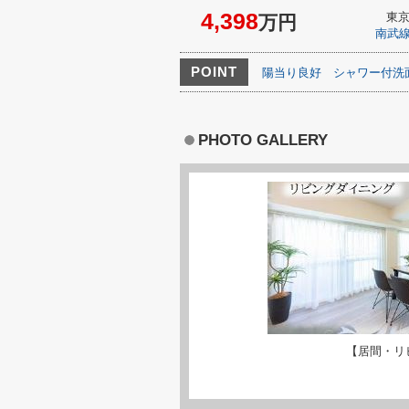
4,398
東
万円
南武
POINT
陽当り良好
シャワー付洗
PHOTO GALLERY
【居間・リ