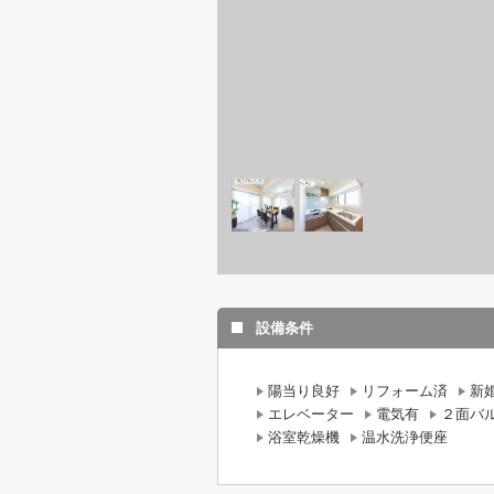
設備条件
陽当り良好
リフォーム済
新
エレベーター
電気有
２面バ
浴室乾燥機
温水洗浄便座