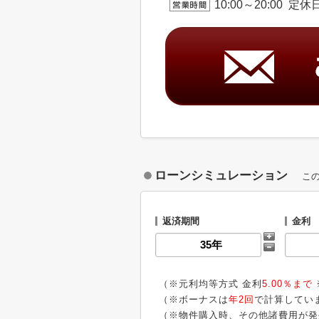
10:00～20:00 
ローンシミュレーション
こ
返済期間
金利
（※元利均等方式 金利
5.00％まで
（※ボーナスは
年2回
で計算してい
（※物件購入時、その他諸費用が発