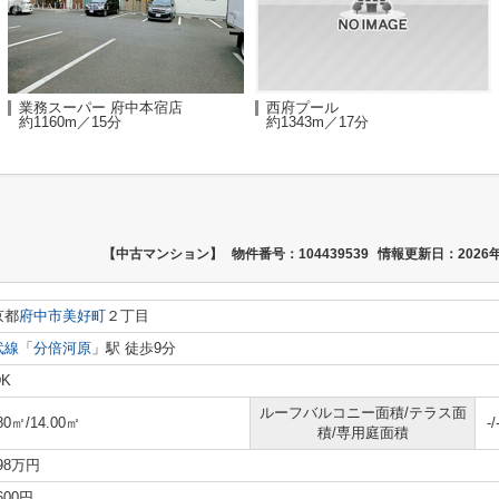
業務スーパー 府中本宿店
西府プール
約1160m／15分
約1343m／17分
【中古マンション】
物件番号：104439539
情報更新日：2026年
京都
府中市
美好町
２丁目
武線
「
分倍河原
」駅 徒歩9分
DK
ルーフバルコニー面積/テラス面
80㎡/14.00㎡
-/
積/専用庭面積
398万円
,600円