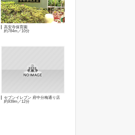
高安寺保育園
約784m／10分
セブンイレブン 府中分梅通り店
約939m／12分