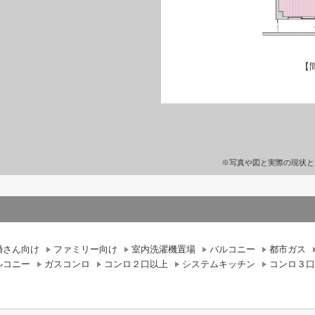
【
※写真や図と実際の現状と
婚さん向け
ファミリー向け
室内洗濯機置場
バルコニー
都市ガス
ルコニー
ガスコンロ
コンロ２口以上
システムキッチン
コンロ３口