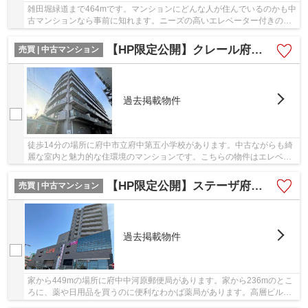
雑田堀緑道まで464mです。マンションにどんな人が住んでいるのかも中
古マンションなら事前に知れます。ニーズの高いエレベーター付きの物
件はこちらです。徒歩で駅にアクセスできる環...
【HP限定公開】クレール府中 6階
売買 | 中古マンション
過去掲載物件
徒歩14分の場所に府中市立府中第五小学校があります。中古ながらも綺
麗な室内と魅力的な住環境のマンションです。こちらの物件はエレベー
ター付きです。駅から徒歩8分圏内に位置する物...
【HP限定公開】ステーザ府中中河原 9階
売買 | 中古マンション
過去掲載物件
家から449mの場所に府中中河原郵便局があります。家から236mのとこ
ろに、薬や日用品を買うのに便利なわかば薬局があります。高層ビルで
す。住んでいて心地の良い中古マンションで魅力...