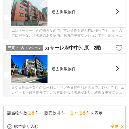
過去掲載物件
エレベーター付きの物件なので、重い荷物を運ぶ時に便利です。多くの
方に好評な、清潔感のある室内が魅力の中古マンションです。駅から物
件まで徒歩4分です。府中市の不動産情報をお求...
カサーレ府中中河原 2階
売買 | 中古マンション
過去掲載物件
薬や日用品を買うのに便利なヤマグチ薬局中河原店まで、177mです。エ
レベーター付き物件です。共有部分も清潔感があり、綺麗な中古マンシ
ョンです。駅徒歩9分の物件です。不動産のこと...
18
4
1～18
該当物件数
件
販売数
件
件を表示
駅で絞り込む
変更