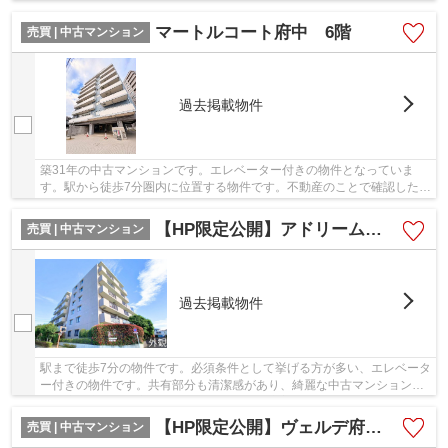
古マンションです。不動産の購入を検討してい...
マートルコート府中 6階
売買 | 中古マンション
過去掲載物件
築31年の中古マンションです。エレベーター付きの物件となっていま
す。駅から徒歩7分圏内に位置する物件です。不動産のことで確認したい
ことがあるなら、メール又はお電話にてご連絡く...
【HP限定公開】アドリーム分倍河原 5階
売買 | 中古マンション
過去掲載物件
駅まで徒歩7分の物件です。必須条件として挙げる方が多い、エレベータ
ー付きの物件です。共有部分も清潔感があり、綺麗な中古マンションで
す。府中市で不動産をお探しなら、地域に密着...
【HP限定公開】ヴェルデ府中本町ステーションプラザ 2階
売買 | 中古マンション