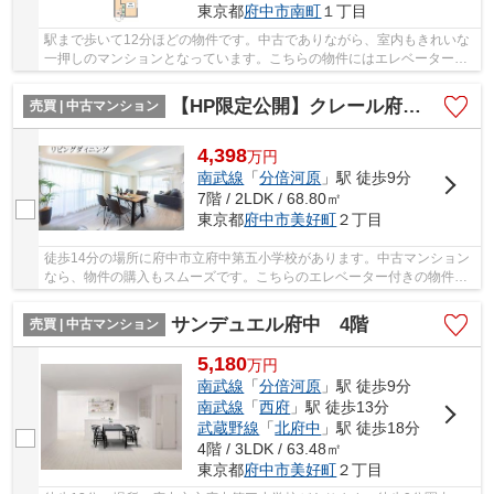
東京都
府中市
南町
１丁目
駅まで歩いて12分ほどの物件です。中古でありながら、室内もきれいな
一押しのマンションとなっています。こちらの物件にはエレベーターが
付いています。人生で一度あるかないかの不動...
【HP限定公開】クレール府中 7階
売買 | 中古マンション
4,398
万
円
南武線
「
分倍河原
」駅 徒歩9分
7階 / 2LDK / 68.80㎡
東京都
府中市
美好町
２丁目
徒歩14分の場所に府中市立府中第五小学校があります。中古マンション
なら、物件の購入もスムーズです。こちらのエレベーター付きの物件は
いかがでしょうか。駅まで徒歩9分の物件です。...
サンデュエル府中 4階
売買 | 中古マンション
5,180
万
円
南武線
「
分倍河原
」駅 徒歩9分
南武線
「
西府
」駅 徒歩13分
武蔵野線
「
北府中
」駅 徒歩18分
4階 / 3LDK / 63.48㎡
東京都
府中市
美好町
２丁目