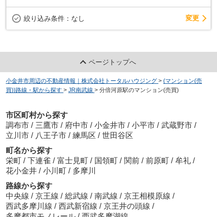
変更
絞り込み条件：
なし
ページトップへ
小金井市周辺の不動産情報｜株式会社トータルハウジング
>
(マンション(売
買))路線・駅から探す
>
JR南武線
>
分倍河原駅のマンション(売買)
市区町村から探す
調布市
/
三鷹市
/
府中市
/
小金井市
/
小平市
/
武蔵野市
/
立川市
/
八王子市
/
練馬区
/
世田谷区
町名から探す
栄町
/
下連雀
/
富士見町
/
国領町
/
関前
/
前原町
/
牟礼
/
花小金井
/
小川町
/
多摩川
路線から探す
中央線
/
京王線
/
総武線
/
南武線
/
京王相模原線
/
西武多摩川線
/
西武新宿線
/
京王井の頭線
/
多摩都市モノレール
/
西武多摩湖線