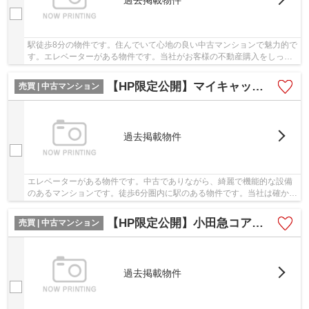
過去掲載物件
駅徒歩8分の物件です。住んでいて心地の良い中古マンションで魅力的で
す。エレベーターがある物件です。当社がお客様の不動産購入をしっか
りとサポート致します。経験豊富な当社スタッ...
【HP限定公開】マイキャッスル府中西 5階
売買 | 中古マンション
過去掲載物件
エレベーターがある物件です。中古でありながら、綺麗で機能的な設備
のあるマンションです。徒歩6分圏内に駅のある物件です。当社は確かな
不動産情報をご提供しております。こだわりや...
【HP限定公開】小田急コアロード府中本町 5階
売買 | 中古マンション
過去掲載物件