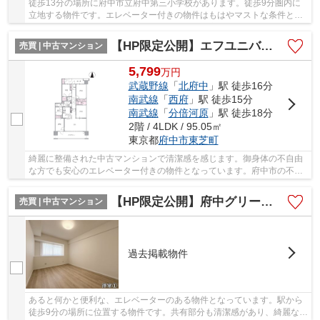
徒歩13分の場所に府中市立府中第三小学校があります。徒歩9分圏内に
立地する物件です。エレベーター付きの物件はもはやマストな条件とな
っています。多くの方に好評な、清潔感のある室...
【HP限定公開】エフユニバース
売買 | 中古マンション
5,799
万
円
武蔵野線
「
北府中
」駅 徒歩16分
南武線
「
西府
」駅 徒歩15分
南武線
「
分倍河原
」駅 徒歩18分
2階 / 4LDK / 95.05㎡
東京都
府中市
東芝町
綺麗に整備された中古マンションで清潔感を感じます。御身体の不自由
な方でも安心のエレベーター付きの物件となっています。府中市の不動
産情報をお求めなら、信頼と実績を誇る当社に...
【HP限定公開】府中グリーンハイツ2号棟 6階
売買 | 中古マンション
過去掲載物件
あると何かと便利な、エレベーターのある物件となっています。駅から
徒歩9分の場所に位置する物件です。共有部分も清潔感があり、綺麗な中