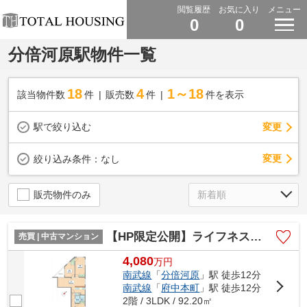
閲覧履歴
お気に入り
メニュー
0
0
分倍河原駅物件一覧
18
4
1～18
該当物件数
件
販売数
件
件を表示
駅で絞り込む
変更
変更
絞り込み条件：
なし
販売物件のみ
【HP限定公開】ライフネスト楓
売買 | 中古マンション
4,080
万
円
南武線
「
分倍河原
」駅 徒歩12分
南武線
「
府中本町
」駅 徒歩12分
2階 / 3LDK / 92.20㎡