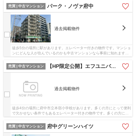
パーク・ノヴァ府中
売買 | 中古マンション
過去掲載物件
徒歩5分の場所に駅があります。エレベーター付きの物件です。マンショ
ンにどんな人が住んでいるのかも中古マンションなら事前に知れます。
不動産購入は人生で一度あるかないかの大きな...
【HP限定公開】エフユニバース 2階
売買 | 中古マンション
過去掲載物件
徒歩4分の場所に府中市立本宿小学校があります。多くの方にとって便利
で欠かせない条件でもあるエレベーター付きの物件です。多くの方に好
評な、清潔感のある室内が魅力の中古マンショ...
府中グリーンハイツ
売買 | 中古マンション