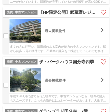
ニーが付いています。部屋数が充実しているため利便性が高い3DKで充
実した日々を過ごしませんか。住み心地がしっか...
【HP限定公開】武蔵野レジデンス壱番館
売買 | 中古マンション
過去掲載物件
多くの方に好評な、清潔感のある室内が魅力の中古マンションです。駅
から徒歩12分の物件です。不動産の購入をご検討しているのであれば、
豊富な物件を取り扱っている当社にお任せくだ...
ザ・パークハウス国分寺四季の森 I棟
売買 | 中古マンション
過去掲載物件
平成30年1月に建てられた物件です。中古マンションなら、物件の購入
もスムーズです。こちらの物件にはエレベーターがあります。人生で一
度あるかないかの不動産購入で、失敗なんてした...
グランプラド国分寺 7階
売買 | 中古マンション