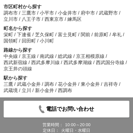
市区町村から探す
調布市
/
三鷹市
/
小平市
/
小金井市
/
府中市
/
武蔵野市
/
立川市
/
八王子市
/
西東京市
/
練馬区
町名から探す
栄町
/
下連雀
/
芝久保町
/
富士見町
/
関前
/
前原町
/
牟礼
/
国領町
/
回田町
/
小川町
路線から探す
中央線
/
京王線
/
南武線
/
総武線
/
京王相模原線
/
西武新宿線
/
西武多摩川線
/
西武多摩湖線
/
西武国分寺線
/
京王井の頭線
駅から探す
三鷹
/
武蔵小金井
/
調布
/
花小金井
/
東小金井
/
吉祥寺
/
武蔵境
/
立川
/
新小金井
/
西調布
電話でお問い合わせ
営業時間：
10:00～20:00
定休日：
火曜日・水曜日