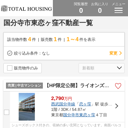
閲覧履歴
お気に入り
メニュー
0
0
国分寺市東恋ヶ窪不動産一覧
4
1
1～4
該当物件数
件
販売数
件
件を表示
変更
絞り込み条件：
なし
販売物件のみ
【HP限定公開】ライオンズマンション国分寺第6
売買 | 中古マンション
2,790
万
円
西武国分寺線
「
恋ヶ窪
」駅 徒歩11分
1階 / 3DK / 54.87㎡
東京都
国分寺市
東恋ヶ窪
４丁目
シューズボックス付きの、収納の多い玄関となっています。南面バルコ