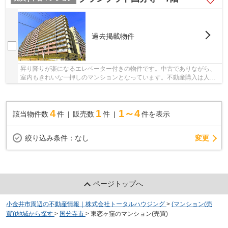
過去掲載物件
昇り降りが楽になるエレベーター付きの物件です。中古でありながら、
室内もきれいな一押しのマンションとなっています。不動産購入は人生
で一度あるかないかの大きな買い物です。失敗...
4
1
1～4
該当物件数
件
販売数
件
件を表示
変更
絞り込み条件：
なし
ページトップへ
小金井市周辺の不動産情報｜株式会社トータルハウジング
>
(マンション(売
買))地域から探す
>
国分寺市
>
東恋ヶ窪のマンション(売買)