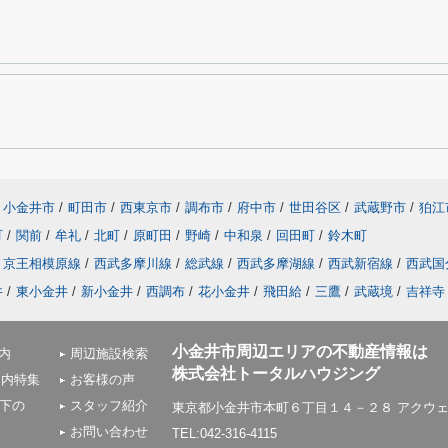
小金井市
/
町田市
/
西東京市
/
調布市
/
府中市
/
世田谷区
/
武蔵野市
/
狛江
町
/
関前
/
牟礼
/
北町
/
原町田
/
野崎
/
中和泉
/
回田町
/
鈴木町
京王相模原線
/
西武多摩川線
/
総武線
/
西武多摩湖線
/
西武新宿線
/
西武国
井
/
東小金井
/
新小金井
/
西調布
/
花小金井
/
飛田給
/
三鷹
/
武蔵境
/
吉祥寺
小金井市周辺エリアの不動産情報は
内
周辺施設検索
株式会社トータルハウジング
圏内特集
お客様の声
以下の
スタッフ紹介
東京都小金井市本町６丁目１４－２８ アクウェ
お問い合わせ
TEL:042-316-4115