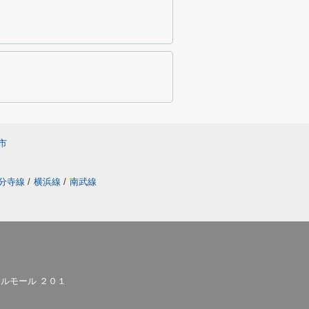
市
分寺線
/
横浜線
/
南武線
ルモール ２０１