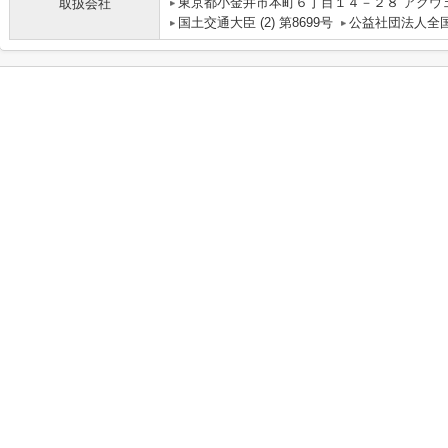
東京都小金井市本町６丁目１４－２８ アクウ
取扱会社
国土交通大臣 (2) 第8699号
公益社団法人全