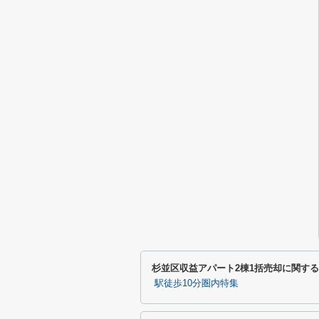
杉並区収益アパート2棟1括売却に関す
駅徒歩10分圏内特集