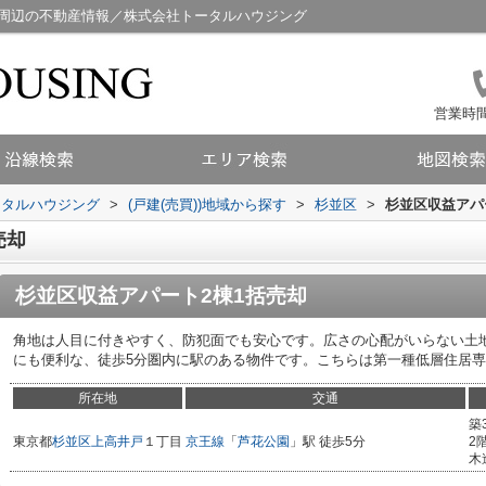
市周辺の不動産情報／株式会社トータルハウジング
営業時間：
ータルハウジング
>
(戸建(売買))地域から探す
>
杉並区
>
杉並区収益アパ
売却
杉並区収益アパート2棟1括売却
角地は人目に付きやすく、防犯面でも安心です。広さの心配がいらない土地面積
にも便利な、徒歩5分圏内に駅のある物件です。こちらは第一種低層住居
所在地
交通
築
東京都
杉並区
上高井戸
１丁目
京王線
「
芦花公園
」駅 徒歩5分
2
木