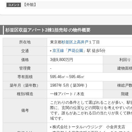
【外観】
コメント
杉並区収益アパート2棟1括売却
の物件概要
所在地
東京都
杉並区
上高井戸
１丁目
京王線
「
芦花公園
」駅 徒歩5分
交通
価格
3億9,800万円
利回り
管理費
-
建物面
専有面積
595.46㎡～595.46㎡
築年月（築年数）
1987年 5月 ( 築39年 )
棟総戸
種別/構造
一棟アパート / 木造
階建
こだわりの条件として選ばれることが多い、駅
際に、玄関の位置などの間取りを考えやすいのが角
備考
です。誰もがあこがれる日の当たりが良くて静
域です。
株式会社トータルハウジング 小金井支店