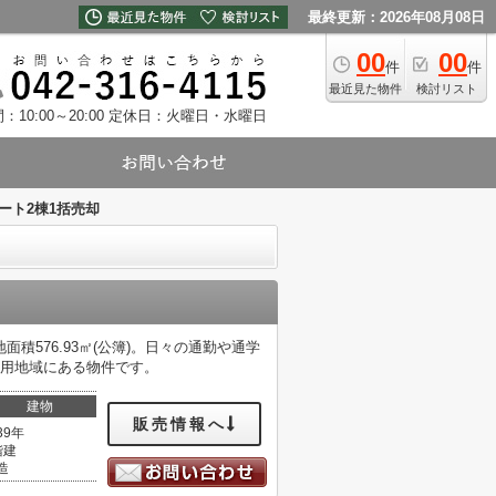
最終更新：2026年08月08日
00
00
件
件
最近見た物件
検討リスト
10:00～20:00
定休日：火曜日・水曜日
ート2棟1括売却
576.93㎡(公簿)。日々の通勤や通学
専用地域にある物件です。
建物
販売情報へ
39年
階建
造