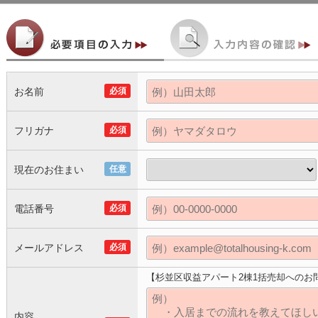
お名前
必須
フリガナ
必須
現在のお住まい
任意
電話番号
必須
メールアドレス
必須
【杉並区収益アパート2棟1括売却へのお
内容