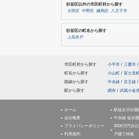
杉並区以外の市区町村から探す
大田区
中野区
練馬区
八王子市
杉並区の町名から探す
上高井戸
市区町村から探す
小平市
/
三鷹市
/
町名から探す
小山町
/
富士見
路線から探す
中央線
/
京王線
/
駅から探す
調布
/
武蔵小金
ホーム
駅徒歩10分圏
会社概要
中央線 徒歩
プライバシーポリシー
4000万円台
利用規約
戸建て特集