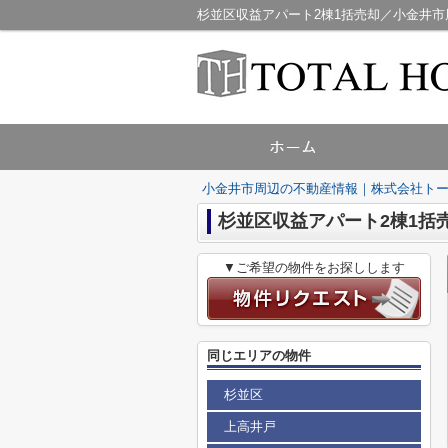
杉並区収益アパート2棟1括売却／小金井
小金井市周辺の不動産情報｜株式会社ト
杉並区収益アパート2棟1括
▼ご希望の物件をお探しします
同じエリアの物件
杉並区
上高井戸