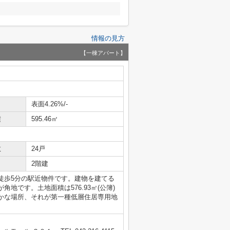
情報の見方
【一棟アパート】
表面4.26%/-
積
595.46㎡
数
24戸
2階建
徒歩5分の駅近物件です。建物を建てる
地です。土地面積は576.93㎡(公簿)
かな場所、それが第一種低層住居専用地