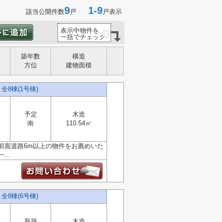
9
1-9
該当公開件数
戸
戸表示
表示中物件を
一括でチェック
築年数
構造
方位
建物面積
8棟(1号棟)
予定
木造
南
110.54㎡
前面道路6m以上の物件をお薦めいた
..
8棟(6号棟)
新築
木造