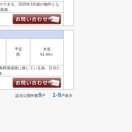
できる、2025年3月築の物件とな
築...
予定
木造
西
61.44㎡
南西側道路に接している為、日当た
..
9
1-9
該当公開件数
戸
戸表示