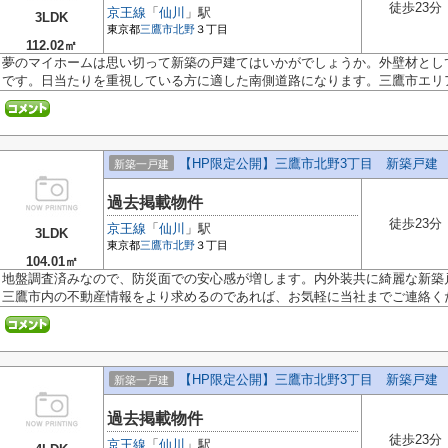
徒歩23分
京王線
「
仙川
」駅
3LDK
東京都
三鷹市
北野
３丁目
112.02㎡
夢のマイホームは思い切って新築の戸建てはいかがでしょうか。外壁材とし
です。日当たりを重視している方に適した南側道路になります。三鷹市エリア.
【HP限定公開】三鷹市北野3丁目 新築戸建 全
新築一戸建
過去掲載物件
徒歩23分
京王線
「
仙川
」駅
3LDK
東京都
三鷹市
北野
３丁目
104.01㎡
地盤調査済みなので、防災面での安心感が増します。内外装共に綺麗な新築
三鷹市内の不動産情報をより求めるのであれば、お気軽に当社までご連絡くだ.
【HP限定公開】三鷹市北野3丁目 新築戸建 全
新築一戸建
過去掲載物件
徒歩23分
京王線
「
仙川
」駅