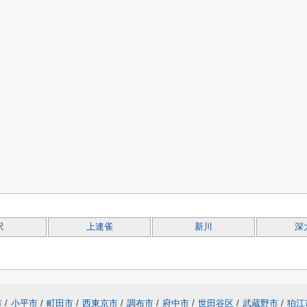
沢
上連雀
新川
深
市
/
小平市
/
町田市
/
西東京市
/
調布市
/
府中市
/
世田谷区
/
武蔵野市
/
狛江