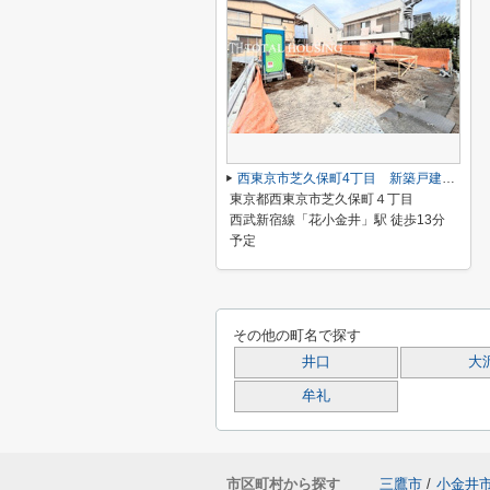
西東京市芝久保町4丁目 新築戸建 全1棟
東京都西東京市芝久保町４丁目
西武新宿線「花小金井」駅 徒歩13分
予定
その他の町名で探す
井口
大
牟礼
市区町村から探す
三鷹市
/
小金井