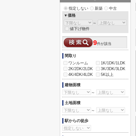
指定しない
新築
中古
▼価格
～
値下げ物件
9
件が該当
間取り
ワンルーム
1K/1DK/1LDK
2K/2DK/2LDK
3K/3DK/3LDK
4K/4DK/4LDK
5K以上
建物面積
～
土地面積
～
駅からの徒歩