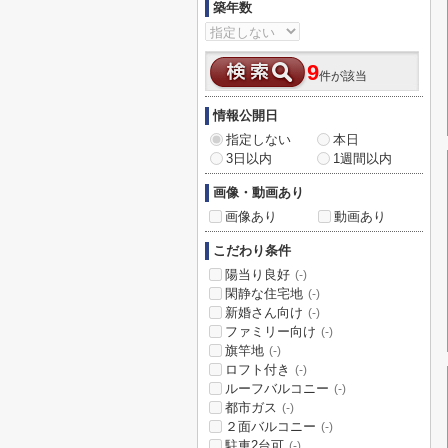
築年数
9
件が該当
情報公開日
指定しない
本日
3日以内
1週間以内
画像・動画あり
画像あり
動画あり
こだわり条件
陽当り良好
(-)
閑静な住宅地
(-)
新婚さん向け
(-)
ファミリー向け
(-)
旗竿地
(-)
ロフト付き
(-)
ルーフバルコニー
(-)
都市ガス
(-)
２面バルコニー
(-)
駐車2台可
(-)