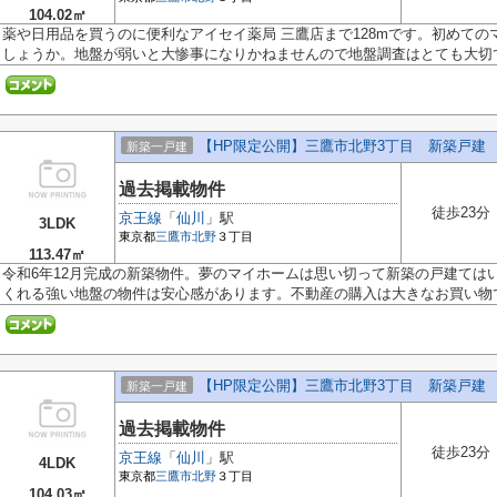
104.02㎡
薬や日用品を買うのに便利なアイセイ薬局 三鷹店まで128mです。初めて
しょうか。地盤が弱いと大惨事になりかねませんので地盤調査はとても大切です
【HP限定公開】三鷹市北野3丁目 新築戸建 全
新築一戸建
過去掲載物件
徒歩23分
京王線
「
仙川
」駅
3LDK
東京都
三鷹市
北野
３丁目
113.47㎡
令和6年12月完成の新築物件。夢のマイホームは思い切って新築の戸建ては
くれる強い地盤の物件は安心感があります。不動産の購入は大きなお買い物で.
【HP限定公開】三鷹市北野3丁目 新築戸建 全
新築一戸建
過去掲載物件
徒歩23分
京王線
「
仙川
」駅
4LDK
東京都
三鷹市
北野
３丁目
104.03㎡