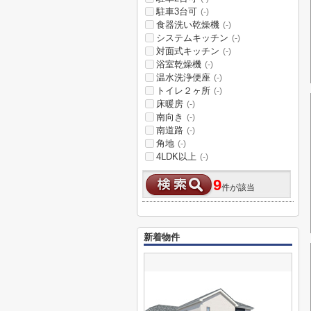
駐車3台可
(-)
食器洗い乾燥機
(-)
システムキッチン
(-)
対面式キッチン
(-)
浴室乾燥機
(-)
温水洗浄便座
(-)
トイレ２ヶ所
(-)
床暖房
(-)
南向き
(-)
南道路
(-)
角地
(-)
4LDK以上
(-)
9
件が該当
新着物件