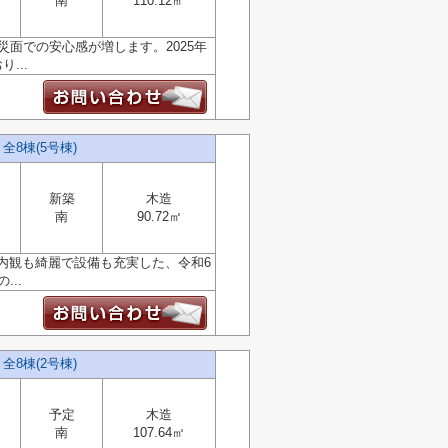
南
110.12㎡
面での安心感が増します。2025年
...
8棟(5号棟)
新築
木造
南
90.72㎡
内観も綺麗で設備も充実した、令和6
..
8棟(2号棟)
予定
木造
南
107.64㎡