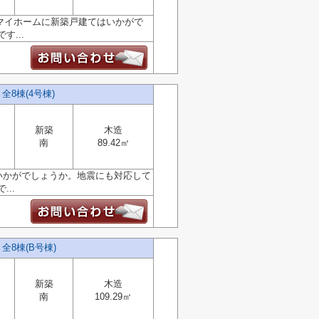
のマイホームに新築戸建てはいかがで
...
8棟(4号棟)
新築
木造
南
89.42㎡
いかがでしょうか。地震にも対応して
..
8棟(B号棟)
新築
木造
南
109.29㎡