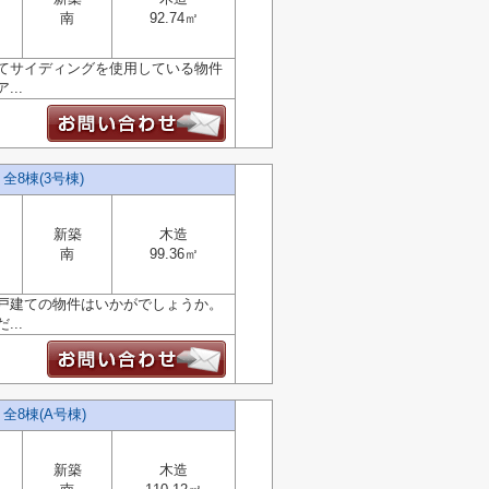
南
92.74㎡
てサイディングを使用している物件
..
8棟(3号棟)
新築
木造
南
99.36㎡
戸建ての物件はいかがでしょうか。
..
8棟(A号棟)
新築
木造