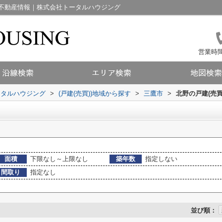
不動産情報｜株式会社トータルハウジング
営業時間：
ータルハウジング
>
(戸建(売買))地域から探す
>
三鷹市
>
北野の戸建(売買
面積
下限なし～上限なし
築年数
指定しない
間取り
指定なし
並び順：