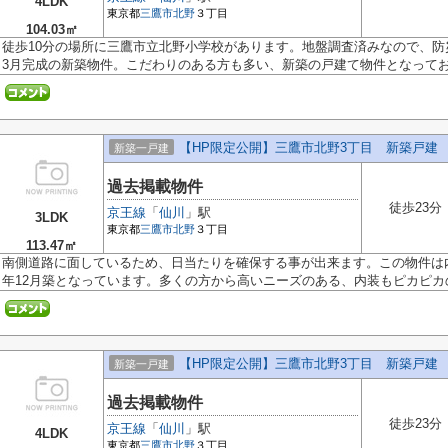
4LDK
東京都
三鷹市
北野
３丁目
104.03㎡
徒歩10分の場所に三鷹市立北野小学校があります。地盤調査済みなので、防災
3月完成の新築物件。こだわりのある方も多い、新築の戸建て物件となっており
【HP限定公開】三鷹市北野3丁目 新築戸建 全
新築一戸建
過去掲載物件
徒歩23分
京王線
「
仙川
」駅
3LDK
東京都
三鷹市
北野
３丁目
113.47㎡
南側道路に面しているため、日当たりを確保する事が出来ます。この物件は
年12月築となっています。多くの方から高いニーズのある、内装もピカピカの.
【HP限定公開】三鷹市北野3丁目 新築戸建 全
新築一戸建
過去掲載物件
徒歩23分
京王線
「
仙川
」駅
4LDK
東京都
三鷹市
北野
３丁目