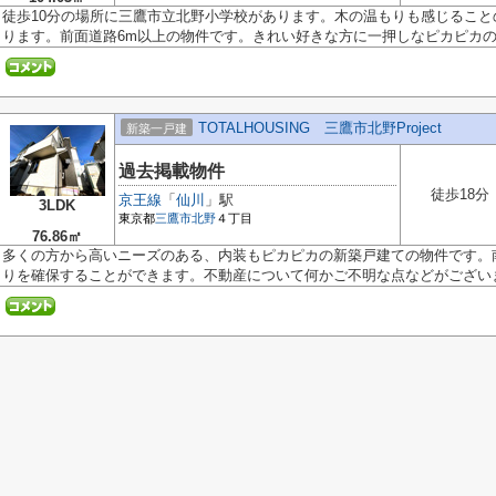
徒歩10分の場所に三鷹市立北野小学校があります。木の温もりも感じることの
ります。前面道路6m以上の物件です。きれい好きな方に一押しなピカピカの新
TOTALHOUSING 三鷹市北野Project
新築一戸建
過去掲載物件
徒歩18分
京王線
「
仙川
」駅
3LDK
東京都
三鷹市
北野
４丁目
76.86㎡
多くの方から高いニーズのある、内装もピカピカの新築戸建ての物件です。
りを確保することができます。不動産について何かご不明な点などがございま.