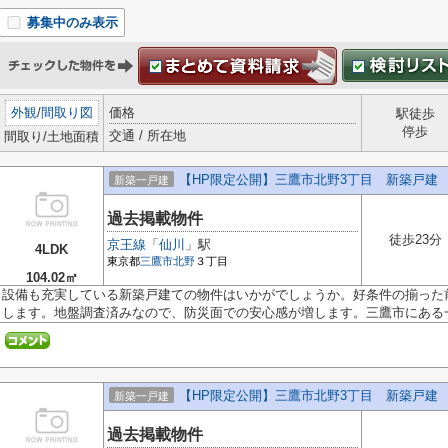
募集中のみ表示
外観
/
間取り図
価格
駅徒歩
停歩
交通 / 所在地
間取り/土地面積
【HP限定公開】三鷹市北野3丁目 新築戸建 全
新築一戸建
過去掲載物件
徒歩23分
京王線
「
仙川
」駅
4LDK
東京都
三鷹市
北野
３丁目
104.02㎡
設備も充実している新築戸建ての物件はいかがでしょうか。好条件の揃った
します。地盤調査済みなので、防災面での安心感が増します。三鷹市にある一.
【HP限定公開】三鷹市北野3丁目 新築戸建 全
新築一戸建
過去掲載物件