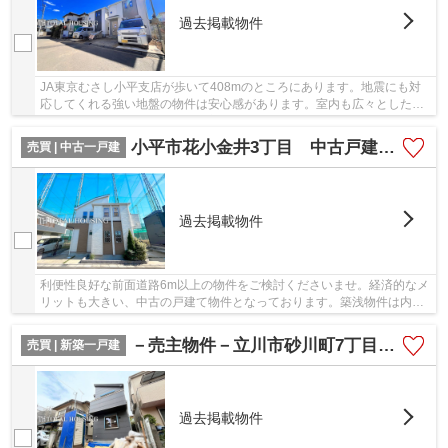
過去掲載物件
JA東京むさし小平支店が歩いて408mのところにあります。地震にも対
応してくれる強い地盤の物件は安心感があります。室内も広々とした、
2025年2月築の物件で、多くの方に好評です。開放...
小平市花小金井3丁目 中古戸建 全1棟
売買 | 中古一戸建
過去掲載物件
利便性良好な前面道路6m以上の物件をご検討くださいませ。経済的なメ
リットも大きい、中古の戸建て物件となっております。築浅物件は内装
や外装もきれいです。ぜひご検討ください。地...
－売主物件－立川市砂川町7丁目 新築戸建 全1棟
売買 | 新築一戸建
過去掲載物件