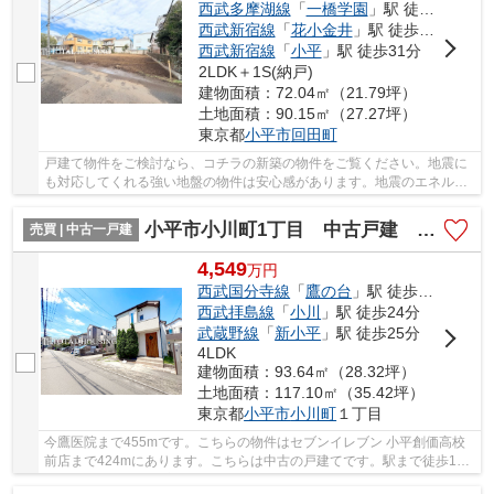
西武多摩湖線
「
一橋学園
」駅 徒歩19分
西武新宿線
「
花小金井
」駅 徒歩29分
西武新宿線
「
小平
」駅 徒歩31分
2LDK＋1S(納戸)
建物面積：72.04㎡（21.79坪）
土地面積：90.15㎡（27.27坪）
東京都
小平市
回田町
戸建て物件をご検討なら、コチラの新築の物件をご覧ください。地震に
も対応してくれる強い地盤の物件は安心感があります。地震のエネルギ
ーを吸収する、制震構造になっています。小平...
小平市小川町1丁目 中古戸建 全1棟
売買 | 中古一戸建
4,549
万
円
西武国分寺線
「
鷹の台
」駅 徒歩14分
西武拝島線
「
小川
」駅 徒歩24分
武蔵野線
「
新小平
」駅 徒歩25分
4LDK
建物面積：93.64㎡（28.32坪）
土地面積：117.10㎡（35.42坪）
東京都
小平市
小川町
１丁目
今鷹医院まで455mです。こちらの物件はセブンイレブン 小平創価高校
前店まで424mにあります。こちらは中古の戸建てです。駅まで徒歩14
分の物件です。不動産を求める上で、何かご不明な...