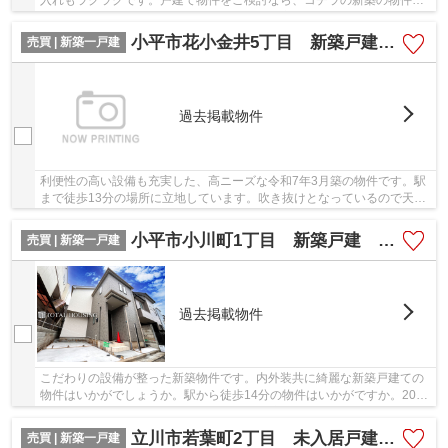
ご覧ください。住んだことの無い場所で不動産...
小平市花小金井5丁目 新築戸建 全3棟
売買 | 新築一戸建
過去掲載物件
利便性の高い設備も充実した、高ニーズな令和7年3月築の物件です。駅
まで徒歩13分の場所に立地しています。吹き抜けとなっているので天井
が高く、圧迫感もありません。当社では小平市...
小平市小川町1丁目 新築戸建 全1棟
売買 | 新築一戸建
過去掲載物件
こだわりの設備が整った新築物件です。内外装共に綺麗な新築戸建ての
物件はいかがでしょうか。駅から徒歩14分の物件はいかがですか。2024
年12月築の物件です。当社スタッフが小平市や...
立川市若葉町2丁目 未入居戸建 全1棟
売買 | 新築一戸建