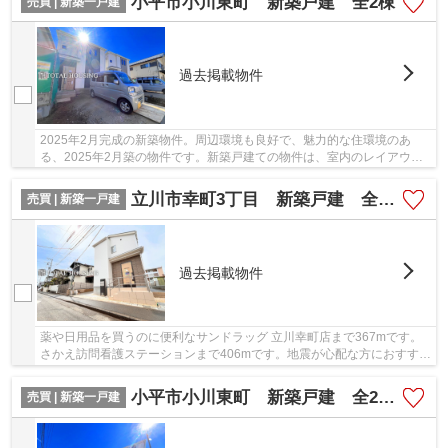
小平市小川東町 新築戸建 全2棟
売買 | 新築一戸建
過去掲載物件
2025年2月完成の新築物件。周辺環境も良好で、魅力的な住環境のあ
る、2025年2月築の物件です。新築戸建ての物件は、室内のレイアウト
も自分好みに変更可能です。開放感のある吹抜けが...
立川市幸町3丁目 新築戸建 全1棟
売買 | 新築一戸建
過去掲載物件
薬や日用品を買うのに便利なサンドラッグ 立川幸町店まで367mです。
さかえ訪問看護ステーションまで406mです。地震が心配な方におすすめ
の制震構造が強化された物件です。こちらの物件...
小平市小川東町 新築戸建 全2棟（1号棟）
売買 | 新築一戸建