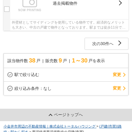
過去掲載物件
外壁材としてサイディングを使用している物件です。経済的なメリット
も大きい、中古の戸建て物件となっております。駅までは徒歩11分でア
クセス可能です。当社はお客様が不動産購入で...
次の30件へ
38
9
1～30
該当物件数
戸
販売数
戸
戸を表示
駅で絞り込む
変更
変更
絞り込み条件：
なし
ページトップへ
小金井市周辺の不動産情報｜株式会社トータルハウジング
>
(戸建(売買))路