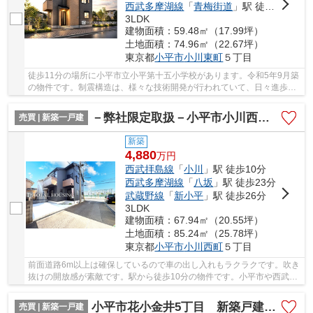
西武多摩湖線
「
青梅街道
」駅 徒歩15分
3LDK
建物面積：59.48㎡（17.99坪）
土地面積：74.96㎡（22.67坪）
東京都
小平市
小川東町
５丁目
徒歩11分の場所に小平市立小平第十五小学校があります。令和5年9月築
の物件です。制震構造は、様々な技術開発が行われていて、日々進歩し
続けています。新築の戸建て物件です。人生に...
－弊社限定取扱－小平市小川西町5丁目 新築戸建 全2棟
売買 | 新築一戸建
新築
4,880
万
円
西武拝島線
「
小川
」駅 徒歩10分
西武多摩湖線
「
八坂
」駅 徒歩23分
武蔵野線
「
新小平
」駅 徒歩26分
3LDK
建物面積：67.94㎡（20.55坪）
土地面積：85.24㎡（25.78坪）
東京都
小平市
小川西町
５丁目
前面道路6m以上は確保しているので車の出し入れもラクラクです。吹き
抜けの開放感が素敵です。駅から徒歩10分の物件です。小平市や西武拝
島線小川付近でなら、お客様に合った一戸建て...
小平市花小金井5丁目 新築戸建 全2棟
売買 | 新築一戸建