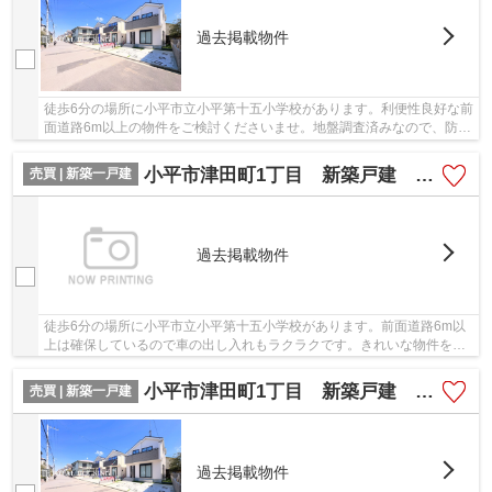
過去掲載物件
徒歩6分の場所に小平市立小平第十五小学校があります。利便性良好な前
面道路6m以上の物件をご検討くださいませ。地盤調査済みなので、防災
面での安心感が増します。2026年2月築の物件...
小平市津田町1丁目 新築戸建 B号棟 全3棟
売買 | 新築一戸建
過去掲載物件
徒歩6分の場所に小平市立小平第十五小学校があります。前面道路6m以
上は確保しているので車の出し入れもラクラクです。きれいな物件をお
探しの方は、ぜひこちらの新築物件をご覧くださ...
小平市津田町1丁目 新築戸建 A号棟 全3棟
売買 | 新築一戸建
過去掲載物件