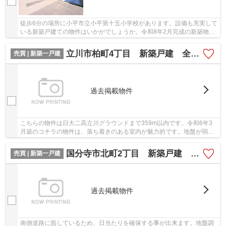
徒歩6分の場所に小平市立小平第十五小学校があります。設備も充実して
いる新築戸建ての物件はいかがでしょうか。令和8年2月完成の新築物
件。地盤調査済みなので、防災面での安心感が増...
立川市柏町4丁目 新築戸建 全3棟
売買 | 新築一戸建
過去掲載物件
こちらの物件は日大二高立川グラウンドまで359m以内です。令和6年3
月築のコチラの物件は、落ち着きのある室内が魅力的です。地盤が弱い
と大惨事になりかねませんので地盤調査はとても...
国分寺市北町2丁目 新築戸建 全1棟
売買 | 新築一戸建
過去掲載物件
南側道路に面しているため、日当たりを確保する事が出来ます。地盤調