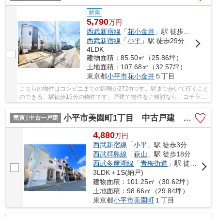
新築
5,790
万
円
西武新宿線
「
花小金井
」駅 徒歩15分
西武新宿線
「
小平
」駅 徒歩29分
4LDK
建物面積：85.50㎡（25.86坪）
土地面積：107.68㎡（32.57坪）
東京都
小平市
花小金井
５丁目
こちらの物件はコンビニまでの距離が272mです。駅まで歩いて行くこと
のできる、駅徒歩15分の物件です。戸建て物件をご検討なら、コチラの
新築の物件をご覧ください。技術が進歩してき...
小平市美園町1丁目 中古戸建 全1棟
売買 | 中古一戸建
4,880
万
円
西武新宿線
「
小平
」駅 徒歩3分
西武拝島線
「
萩山
」駅 徒歩18分
西武多摩湖線
「
青梅街道
」駅 徒歩24分
3LDK＋1S(納戸)
建物面積：101.25㎡（30.62坪）
土地面積：98.66㎡（29.84坪）
東京都
小平市
美園町
１丁目