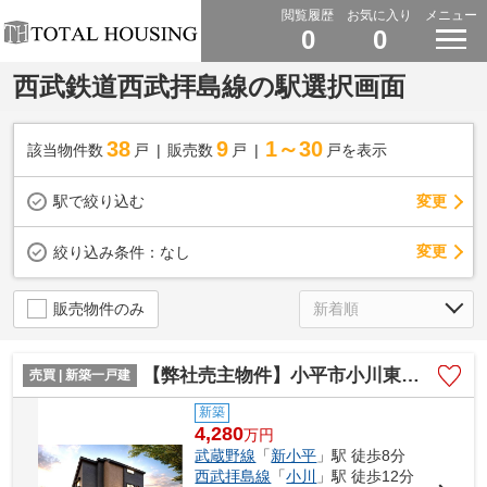
閲覧履歴
お気に入り
メニュー
0
0
西武鉄道西武拝島線の駅選択画面
38
9
1～30
該当物件数
戸
販売数
戸
戸を表示
駅で絞り込む
変更
変更
絞り込み条件：
なし
販売物件のみ
【弊社売主物件】小平市小川東町5丁目 新築戸建 全1棟
売買 | 新築一戸建
新築
4,280
万
円
武蔵野線
「
新小平
」駅 徒歩8分
西武拝島線
「
小川
」駅 徒歩12分