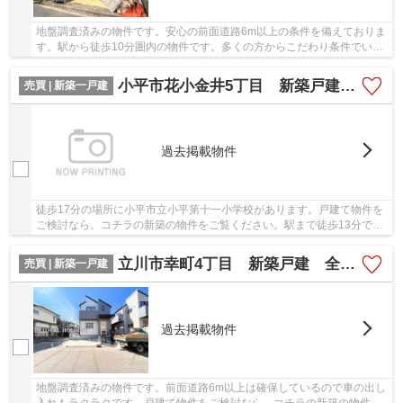
地盤調査済みの物件です。安心の前面道路6m以上の条件を備えておりま
す。駅から徒歩10分圏内の物件です。多くの方からこだわり条件でいた
だく新築戸建ての物件です。不動産について何...
小平市花小金井5丁目 新築戸建 全3棟
売買 | 新築一戸建
過去掲載物件
徒歩17分の場所に小平市立小平第十一小学校があります。戸建て物件を
ご検討なら、コチラの新築の物件をご覧ください。駅まで徒歩13分でア
クセス可能です。前面道路6m以上の物件です。...
立川市幸町4丁目 新築戸建 全2棟
売買 | 新築一戸建
過去掲載物件
地盤調査済みの物件です。前面道路6m以上は確保しているので車の出し
入れもラクラクです。戸建て物件をご検討なら、コチラの新築の物件を