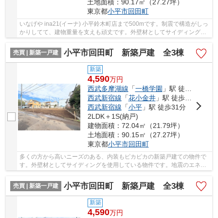
土地面積：90.17㎡（27.27坪）
東京都
小平市
回田町
いなげや ina21(イーナ) 小平鈴木町店まで500mです。制震で構造がしっ
かりしてて、建物重量を支えも頑丈です。外壁材としてサイディングを
使用している物件です。こちらは清潔感のある...
小平市回田町 新築戸建 全3棟
売買 | 新築一戸建
新築
4,590
万
円
西武多摩湖線
「
一橋学園
」駅 徒歩19分
西武新宿線
「
花小金井
」駅 徒歩29分
西武新宿線
「
小平
」駅 徒歩31分
2LDK＋1S(納戸)
建物面積：72.04㎡（21.79坪）
土地面積：90.15㎡（27.27坪）
東京都
小平市
回田町
多くの方から高いニーズのある、内装もピカピカの新築戸建ての物件で
す。外壁材としてサイディングを使用している物件です。地震のエネル
ギーを吸収する、制震構造になっています。小...
小平市回田町 新築戸建 全3棟
売買 | 新築一戸建
新築
4,590
万
円