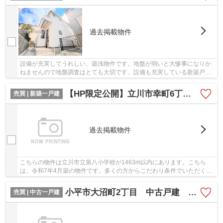
過去掲載物件
設備が充実してうれしい、築浅物件です。地盤が弱いと大惨事になりか
ねませんので地盤調査はとても大切です。設備も充実している新築戸建
ての物件はいかがでしょうか。人生に何度もな...
【HP限定公開】立川市幸町6丁目 新築戸建 全1棟
売買 | 新築一戸建
過去掲載物件
こちらの物件は立川市立第八小学校が1463m以内にあります。こちら
は、令和7年4月築の物件です。多くの方からこだわり条件でいただく新
築戸建ての物件です。駅から徒歩8分圏内の物件で...
小平市大沼町2丁目 中古戸建 全1棟
売買 | 中古一戸建