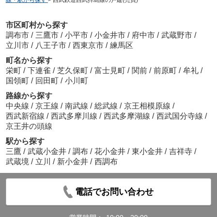
線・駅から探す
>
西武鉄道西武拝島線の戸建(売買)
市区町村から探す
調布市
/
三鷹市
/
小平市
/
小金井市
/
府中市
/
武蔵野市
/
立川市
/
八王子市
/
西東京市
/
練馬区
町名から探す
栄町
/
下連雀
/
芝久保町
/
富士見町
/
関前
/
前原町
/
牟礼
/
国領町
/
回田町
/
小川町
路線から探す
中央線
/
京王線
/
南武線
/
総武線
/
京王相模原線
/
西武新宿線
/
西武多摩川線
/
西武多摩湖線
/
西武国分寺線
/
京王井の頭線
駅から探す
三鷹
/
武蔵小金井
/
調布
/
花小金井
/
東小金井
/
吉祥寺
/
武蔵境
/
立川
/
新小金井
/
西調布
電話でお問い合わせ