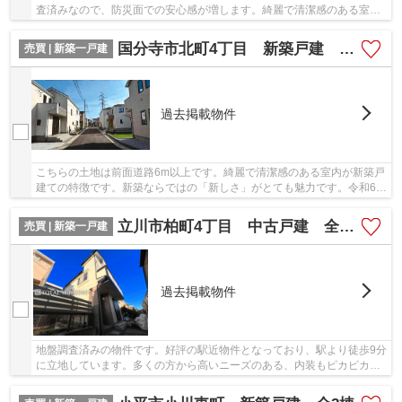
査済みなので、防災面での安心感が増します。綺麗で清潔感のある室内
が新築戸建ての特徴です。落ち着きのある室内...
国分寺市北町4丁目 新築戸建 全8棟
売買 | 新築一戸建
過去掲載物件
こちらの土地は前面道路6m以上です。綺麗で清潔感のある室内が新築戸
建ての特徴です。新築ならではの「新しさ」がとても魅力です。令和6年
4月に建てられた物件です。当社スタッフが不...
立川市柏町4丁目 中古戸建 全1棟
売買 | 新築一戸建
過去掲載物件
地盤調査済みの物件です。好評の駅近物件となっており、駅より徒歩9分
に立地しています。多くの方から高いニーズのある、内装もピカピカの
新築戸建ての物件です。立川市エリアと西武拝...