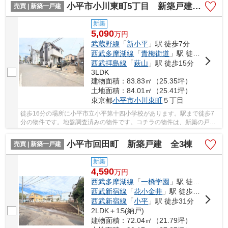
小平市小川東町5丁目 新築戸建 全1棟
売買 | 新築一戸建
新築
5,090
万
円
武蔵野線
「
新小平
」駅 徒歩7分
西武多摩湖線
「
青梅街道
」駅 徒歩8分
西武拝島線
「
萩山
」駅 徒歩15分
3LDK
建物面積：83.83㎡（25.35坪）
土地面積：84.01㎡（25.41坪）
東京都
小平市
小川東町
５丁目
徒歩16分の場所に小平市立小平第十四小学校があります。駅まで徒歩7
分の物件です。地盤調査済みの物件です。コチラの物件は、新築の戸建
て物件で設備も充実しています。小平市に特化し...
小平市回田町 新築戸建 全3棟
売買 | 新築一戸建
新築
4,590
万
円
西武多摩湖線
「
一橋学園
」駅 徒歩19分
西武新宿線
「
花小金井
」駅 徒歩29分
西武新宿線
「
小平
」駅 徒歩31分
2LDK＋1S(納戸)
建物面積：72.04㎡（21.79坪）