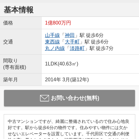
基本情報
価格
1億800万円
山手線
「
神田
」駅 徒歩6分
交通
東西線
「
大手町
」駅 徒歩6分
丸ノ内線
「
淡路町
」駅 徒歩7分
間取り
1LDK(40.63㎡)
(専有面積)
築年月
2014年 3月(築12年)
お問い合わせ(無料)
中古マンションですが、綺麗に整備されているので住み心地良
好です。駅から徒歩6分の物件です。住みやすい物件には欠か
せないエレベーターを設置しています。千代田区で交通の利便