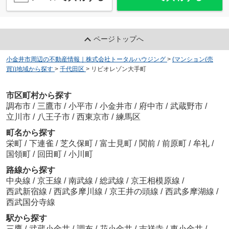
ページトップへ
小金井市周辺の不動産情報｜株式会社トータルハウジング
>
(マンション(売
買))地域から探す
>
千代田区
>
リビオレゾン大手町
市区町村から探す
調布市
/
三鷹市
/
小平市
/
小金井市
/
府中市
/
武蔵野市
/
立川市
/
八王子市
/
西東京市
/
練馬区
町名から探す
栄町
/
下連雀
/
芝久保町
/
富士見町
/
関前
/
前原町
/
牟礼
/
国領町
/
回田町
/
小川町
路線から探す
中央線
/
京王線
/
南武線
/
総武線
/
京王相模原線
/
西武新宿線
/
西武多摩川線
/
京王井の頭線
/
西武多摩湖線
/
西武国分寺線
駅から探す
三鷹
/
武蔵小金井
/
調布
/
花小金井
/
吉祥寺
/
東小金井
/