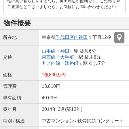
性の高い暮らしをするなら、神田周辺が便利です。こだわりや
ご要望などございましたら、お気軽にお問い合わせください。
物件概要
所在地
東京都
千代田区
内神田
１丁目12-9
山手線
「
神田
」駅 徒歩6分
交通
東西線
「
大手町
」駅 徒歩6分
丸ノ内線
「
淡路町
」駅 徒歩7分
価格
1億800万円
管理費
13,810円
専有面積
40.63㎡
築年月
2014年 3月(築12年)
種別 / 構造
中古マンション / 鉄骨鉄筋コンクリート